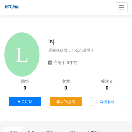
Toggl
navig
lsj
这家伙很懒，什么也没写！
注册于 3年前
回答
文章
关注者
0
0
0
关注TA
向TA提问
发私信