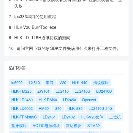
失败
7
fpc383串口的使用教程
8
HLK-V20 BurnTool.exe
9
HLK-LD1115H通讯协议的疑问
10
请问官网下载的ty SDK文件夹该用什么来打开工程文件。
热门标签
ld6002
TX510
串口
V20
HLK-B40
指纹模块
HLK-FM225
ZW101
LD2410
LD2410S
LD2410B
HLK-LD2450
HLK-RM60
LD2450
Openwrt
HLK-LD6002
RM60
B40
HLK-B35
LD2410B-24G
HLK-FPM383C
LD2451
LD2402
HLK-V20套件
上位机
蓝牙模块
AC-DC电源模块
雷达模块
STM32