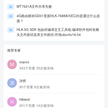
MT7621A文件共享失败
问
4G路由模块GD01里面HLK-7688A与EC20是通过什么连
问
接？
HLK-5G SDK 包如何编译交叉工具链;编译软件包时依赖
问
头文件路径及库文件路径;环境ubuntu16.04
推荐专家
manro
343个答案 35次被采纳
决然
90个答案 8次被采纳
hlktech
201个答案 14次被采纳