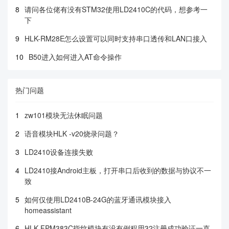
8
请问各位佬有没有STM32使用LD2410C的代码，想参考一
下
9
HLK-RM28E怎么设置可以同时支持串口透传和LAN口接入
10
B50进入如何进入AT命令操作
热门问题
1
zw101模块无法休眠问题
2
语音模块HLK -v20烧录问题？
3
LD2410设备连接失败
4
LD2410接Android主板，打开串口后收到的数据与协议不一
致
5
如何仅使用LD2410B-24G的蓝牙通讯模块接入
homeassistant
6
HLK-FPM383C指纹模块有没有例程用32注册成功验证一直