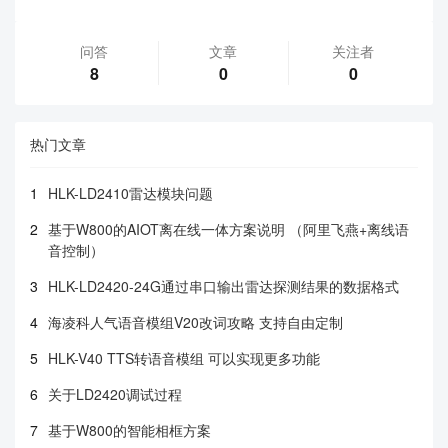
问答
文章
关注者
8
0
0
热门文章
1
HLK-LD2410雷达模块问题
2
基于W800的AIOT离在线一体方案说明 （阿里飞燕+离线语
音控制）
3
HLK-LD2420-24G通过串口输出雷达探测结果的数据格式
4
海凌科人气语音模组V20改词攻略 支持自由定制
5
HLK-V40 TTS转语音模组 可以实现更多功能
6
关于LD2420调试过程
7
基于W800的智能相框方案