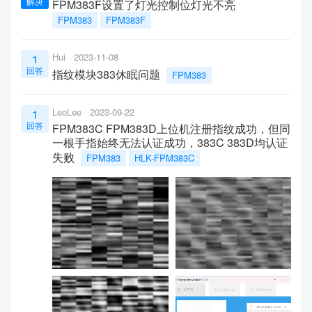
解决
FPM383F设置了灯光控制位灯光不亮
FPM383
FPM383F
Hui
2023-11-08
1
回答
指纹模块383休眠问题
FPM383
LeoLee
2023-09-22
1
回答
FPM383C FPM383D上位机注册指纹成功，但同
一根手指始终无法认证成功，383C 383D均认证
失败
FPM383
HLK-FPM383C