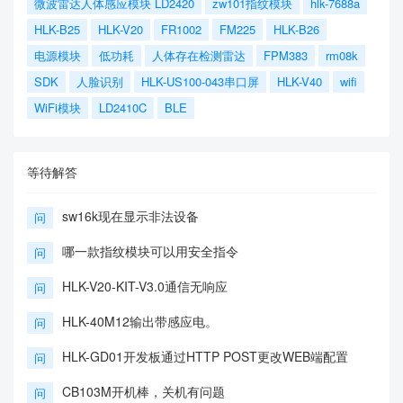
微波雷达人体感应模块 LD2420
zw101指纹模块
hlk-7688a
HLK-B25
HLK-V20
FR1002
FM225
HLK-B26
电源模块
低功耗
人体存在检测雷达
FPM383
rm08k
SDK
人脸识别
HLK-US100-043串口屏
HLK-V40
wifi
WiFi模块
LD2410C
BLE
等待解答
sw16k现在显示非法设备
问
哪一款指纹模块可以用安全指令
问
HLK-V20-KIT-V3.0通信无响应
问
HLK-40M12输出带感应电。
问
HLK-GD01开发板通过HTTP POST更改WEB端配置
问
CB103M开机棒，关机有问题
问