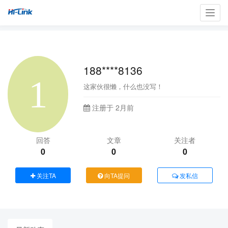
Toggl
navig
188****8136
这家伙很懒，什么也没写！
注册于 2月前
回答
文章
关注者
0
0
0
关注TA
向TA提问
发私信