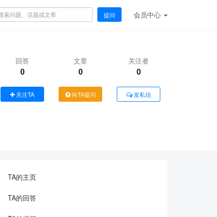
会员
中心
提问
回答
文章
关注者
0
0
0
关注TA
向TA提问
发私信
TA的主页
TA的回答