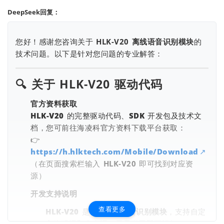
DeepSeek回复：
您好！感谢您咨询关于
HLK-V20 离线语音识别模块
的
技术问题。以下是针对您问题的专业解答：
🔍
关于 HLK-V20 驱动代码
官方资料获取
查看更多
HLK-V20 的完整驱动代码、SDK 开发包及技术文
档，您可前往海凌科官方资料下载平台获取：
👉
https://h.hlktech.com/Mobile/Download
（在页面搜索栏输入
HLK-V20
即可找到对应资
源）
开发支持说明
查看更多
HLK-V20 是一款
离线语音识别模块
，支持自定
义唤醒词和命令词，无需联网即可运行。