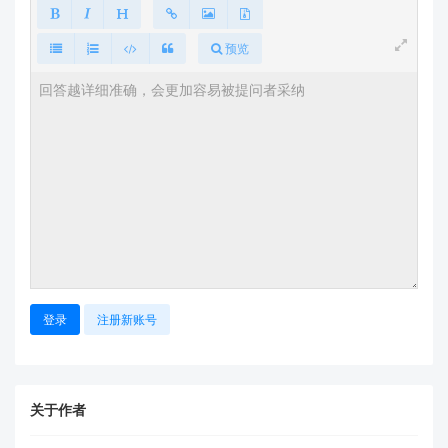
串口输出反馈
通过 USB-TTL 连接模块的
TX/RX 引脚
，使用
预览
串口工具（如 XCOM、Arduino Serial
Monitor）观察输出：
正常启动
：串口会返回
HLK-V20 Ready
或版本号信息（如
）。
V1.2.0
异常状态
：若输出
，可
ERR: BOOT FAIL
能是供电不足或固件损坏。
语音功能测试
上电 2 秒后说出
默认唤醒词
（出厂为“小凌小
凌”），模块应通过串口返回
，并进
WAKE UP
入命令词识别状态。
登录
注册新账号
若能正确响应“打开”“关闭”等预设命令词，说明
语音功能正常。
关于作者
⚠️
常见问题排查建议