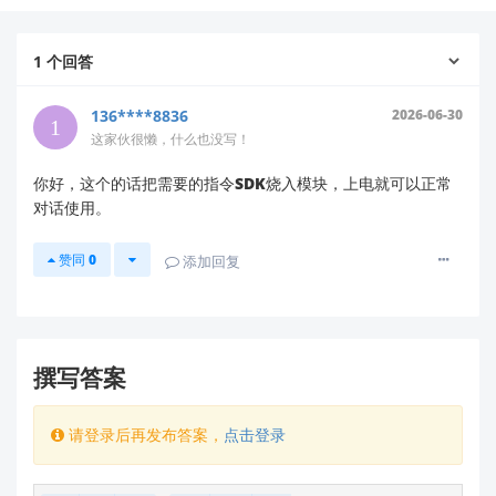
官方提供的 SDK 包含：
驱动代码（C 语言实现，适配主流单片机平
1
个回答
台）
串口通信协议文档
136****8836
2026-06-30
命令词训练工具
这家伙很懒，什么也没写！
示例工程（如 Arduino/ESP32 平台）
你好，这个的话把需要的指令SDK烧入模块，上电就可以正常
对话使用。
✅
如何判断芯片是否正常工作？
赞同
0
添加回复
上电基础检测步骤
电源与指示灯
确认供电电压为
3.3V~5V
（电压不稳可能导致
撰写答案
反复重启）。
正常上电后，模块的
红色电源指示灯（PWR）
请登录后再发布答案，
点击登录
应常亮
，绿色工作指示灯（STAT）会根据状态
变化。