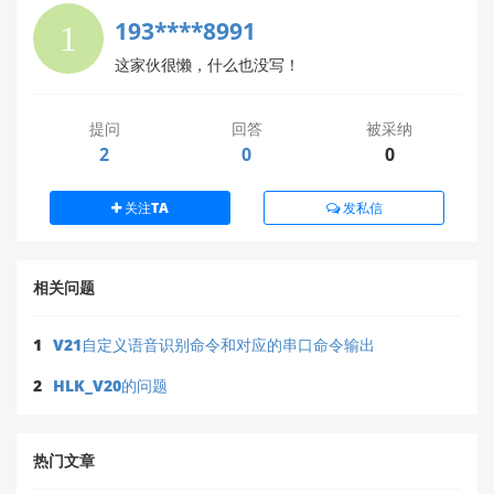
供电问题
：
193****8991
使用万用表检测模块输入电压，
瞬时电流需 ≥
300mA
（语音识别时功耗较高），建议使用独立稳
这家伙很懒，什么也没写！
压电源。
无响应处理
：
提问
回答
被采纳
检查串口波特率是否为
9600
（默认值）；
2
0
0
重新烧录官方固件（下载平台提供最新固件
包）；
关注TA
发私信
确认麦克风（咪头）焊接牢固，无短路。
💡
进一步支持
相关问题
若您已完成上述步骤仍无法解决问题，或需要
定制唤醒
1
V21自定义语音识别命令和对应的串口命令输出
词/命令词
，请提供以下信息至官方邮箱：
📧
support@hlktech.cn
2
HLK_V20的问题
模块型号（确认是
HLK-V20
）
具体现象描述（附串口日志截图更佳）
热门文章
您的开发环境（如单片机型号、接线图）