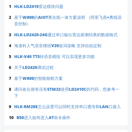
我们的技术团队将在
24 小时内
为您提供针对性解决方
1
HLK-LD2410雷达模块问题
案！
2
基于W800的AIOT离在线一体方案说明 （阿里飞燕+离线语
音控制）
📌
提示
：新手用户建议参考官方《HLK-V20 快速
入门指南》（下载平台可获取），内含接线图、代
3
HLK-LD2420-24G通过串口输出雷达探测结果的数据格式
码示例及常见问题解答。
4
海凌科人气语音模组V20改词攻略 支持自由定制
5
HLK-V40 TTS转语音模组 可以实现更多功能
6
关于LD2420调试过程
7
基于W800的智能相框方案
8
请问各位佬有没有STM32使用LD2410C的代码，想参考一
下
9
HLK-RM28E怎么设置可以同时支持串口透传和LAN口接入
10
B50进入如何进入AT命令操作