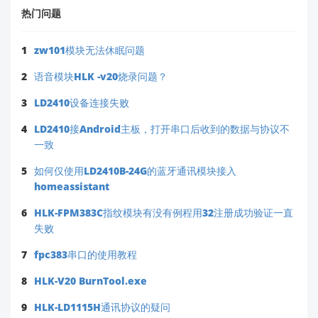
热门问题
1
zw101模块无法休眠问题
2
语音模块HLK -v20烧录问题？
3
LD2410设备连接失败
4
LD2410接Android主板，打开串口后收到的数据与协议不
一致
5
如何仅使用LD2410B-24G的蓝牙通讯模块接入
homeassistant
6
HLK-FPM383C指纹模块有没有例程用32注册成功验证一直
失败
7
fpc383串口的使用教程
8
HLK-V20 BurnTool.exe
9
HLK-LD1115H通讯协议的疑问