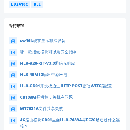
LD2410C
BLE
等待解答
sw16k现在显示非法设备
问
哪一款指纹模块可以用安全指令
问
HLK-V20-KIT-V3.0通信无响应
问
HLK-40M12输出带感应电。
问
HLK-GD01开发板通过HTTP POST更改WEB端配置
问
CB103M开机棒，关机有问题
问
MT7621A文件共享失败
问
4G路由模块GD01里面HLK-7688A与EC20是通过什么连
问
接？