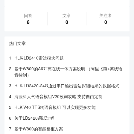
问答
文章
关注者
8
0
0
热门文章
1
HLK-LD2410雷达模块问题
2
基于W800的AIOT离在线一体方案说明 （阿里飞燕+离线语
音控制）
3
HLK-LD2420-24G通过串口输出雷达探测结果的数据格式
4
海凌科人气语音模组V20改词攻略 支持自由定制
5
HLK-V40 TTS转语音模组 可以实现更多功能
6
关于LD2420调试过程
7
基于W800的智能相框方案