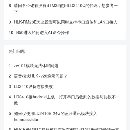
8
请问各位佬有没有STM32使用LD2410C的代码，想参考一
下
9
HLK-RM28E怎么设置可以同时支持串口透传和LAN口接入
10
B50进入如何进入AT命令操作
热门问题
1
zw101模块无法休眠问题
2
语音模块HLK -v20烧录问题？
3
LD2410设备连接失败
4
LD2410接Android主板，打开串口后收到的数据与协议不一
致
5
如何仅使用LD2410B-24G的蓝牙通讯模块接入
homeassistant
6
HLK-FPM383C指纹模块有没有例程用32注册成功验证一直