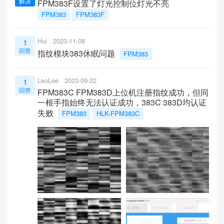
解决
FPM383F设置了灯光控制位灯光不亮
FPM383
FPM383F
Hui
2023-11-08
1
回答
指纹模块383休眠问题
FPM383
LeoLee
2023-09-22
1
回答
FPM383C FPM383D上位机注册指纹成功，但同
一根手指始终无法认证成功，383C 383D均认证
失败
FPM383
HLK-FPM383C