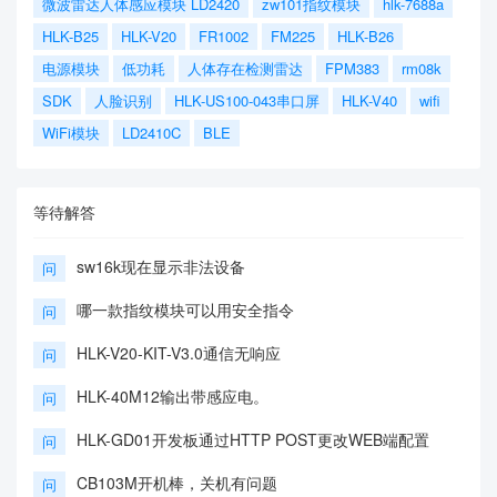
微波雷达人体感应模块 LD2420
zw101指纹模块
hlk-7688a
HLK-B25
HLK-V20
FR1002
FM225
HLK-B26
电源模块
低功耗
人体存在检测雷达
FPM383
rm08k
SDK
人脸识别
HLK-US100-043串口屏
HLK-V40
wifi
WiFi模块
LD2410C
BLE
等待解答
sw16k现在显示非法设备
问
哪一款指纹模块可以用安全指令
问
HLK-V20-KIT-V3.0通信无响应
问
HLK-40M12输出带感应电。
问
HLK-GD01开发板通过HTTP POST更改WEB端配置
问
CB103M开机棒，关机有问题
问