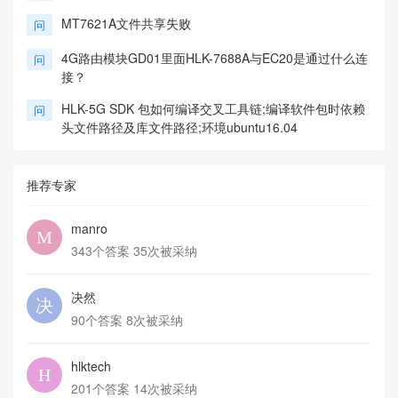
MT7621A文件共享失败
问
4G路由模块GD01里面HLK-7688A与EC20是通过什么连
问
接？
HLK-5G SDK 包如何编译交叉工具链;编译软件包时依赖
问
头文件路径及库文件路径;环境ubuntu16.04
推荐专家
manro
343个答案 35次被采纳
决然
90个答案 8次被采纳
hlktech
201个答案 14次被采纳