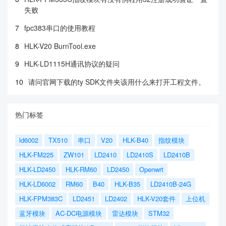
失败
7
fpc383串口的使用教程
8
HLK-V20 BurnTool.exe
9
HLK-LD1115H通讯协议的疑问
10
请问官网下载的ty SDK文件夹该用什么来打开工程文件。
热门标签
ld6002
TX510
串口
V20
HLK-B40
指纹模块
HLK-FM225
ZW101
LD2410
LD2410S
LD2410B
HLK-LD2450
HLK-RM60
LD2450
Openwrt
HLK-LD6002
RM60
B40
HLK-B35
LD2410B-24G
HLK-FPM383C
LD2451
LD2402
HLK-V20套件
上位机
蓝牙模块
AC-DC电源模块
雷达模块
STM32