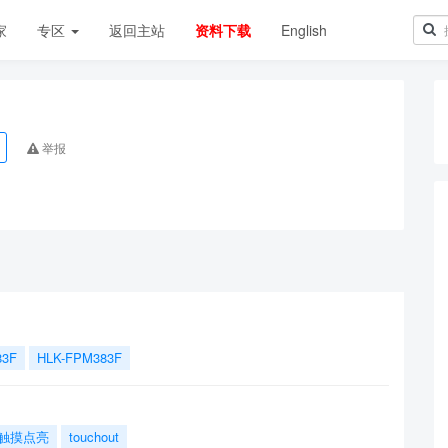
家
专区
返回主站
资料下载
English
举报
83F
HLK-FPM383F
触摸点亮
touchout