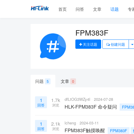
首页
问答
文章
话题
专
FPM383F
关注话题
创建问题
问题
文章
5
0
dfLtOG3WZy4I
2024-07-28
1
1.7k
回答
浏览
HLK-FPM383F 命令疑问
FPM3
lcheng
2024-03-11
1
2.1k
回答
浏览
FPM383F触摸唤醒
FPM383F