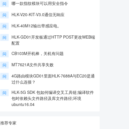
哪一款指纹模块可以用安全指令
问
HLK-V20-KIT-V3.0通信无响应
问
HLK-40M12输出带感应电。
问
HLK-GD01开发板通过HTTP POST更改WEB端
问
配置
CB103M开机棒，关机有问题
问
MT7621A文件共享失败
问
4G路由模块GD01里面HLK-7688A与EC20是通
问
过什么连接？
HLK-5G SDK 包如何编译交叉工具链;编译软件
问
包时依赖头文件路径及库文件路径;环境
ubuntu16.04
推荐专家