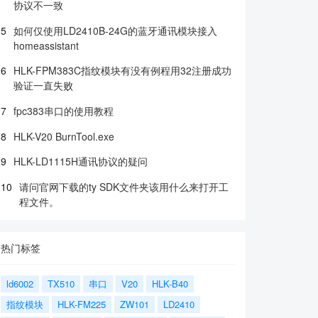
协议不一致
5
如何仅使用LD2410B-24G的蓝牙通讯模块接入
homeassistant
6
HLK-FPM383C指纹模块有没有例程用32注册成功
验证一直失败
7
fpc383串口的使用教程
8
HLK-V20 BurnTool.exe
9
HLK-LD1115H通讯协议的疑问
10
请问官网下载的ty SDK文件夹该用什么来打开工
程文件。
热门标签
ld6002
TX510
串口
V20
HLK-B40
指纹模块
HLK-FM225
ZW101
LD2410