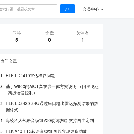
会员
中心
提问
问答
文章
关注者
5
0
1
热门文章
1
HLK-LD2410雷达模块问题
2
基于W800的AIOT离在线一体方案说明 （阿里飞燕
+离线语音控制）
3
HLK-LD2420-24G通过串口输出雷达探测结果的数
据格式
4
海凌科人气语音模组V20改词攻略 支持自由定制
5
HLK-V40 TTS转语音模组 可以实现更多功能