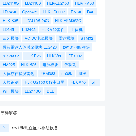
LD2410S
LD2410B
HLK-LD2450
HLK-RM60
LD2450
Openwrt
HLK-LD6002
RM60
B40
HLK-B35
LD2410B-24G
HLK-FPM383C
LD2451
LD2402
HLK-V20套件
上位机
蓝牙模块
AC-DC电源模块
雷达模块
STM32
微波雷达人体感应模块 LD2420
zw101指纹模块
hlk-7688a
HLK-B25
HLK-V20
FR1002
FM225
HLK-B26
电源模块
低功耗
人体存在检测雷达
FPM383
rm08k
SDK
人脸识别
HLK-US100-043串口屏
HLK-V40
wifi
WiFi模块
LD2410C
BLE
等待解答
sw16k现在显示非法设备
问