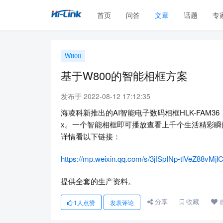
首页
问答
文章
话题
专
W800
基于W800的智能相框方案
发布于 2022-08-12 17:12:35
海凌科新推出的AI智能电子数码相框HLK-FAM36，
x。一个智能相框即可播放查看上千个生活精彩
详情看以下链接：
https://mp.weixin.qq.com/s/3jfSpINp-tlVeZ88vMjl
提供全套的生产资料。
分享
收藏
1
人点赞
发表评论