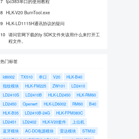
7
fpc383串口的使用教程
8
HLK-V20 BurnTool.exe
9
HLK-LD1115H通讯协议的疑问
10
请问官网下载的ty SDK文件夹该用什么来打开工
程文件。
热门标签
ld6002
TX510
串口
V20
HLK-B40
指纹模块
HLK-FM225
ZW101
LD2410
LD2410S
LD2410B
HLK-LD2450
HLK-RM60
LD2450
Openwrt
HLK-LD6002
RM60
B40
HLK-B35
LD2410B-24G
HLK-FPM383C
LD2451
LD2402
HLK-V20套件
上位机
蓝牙模块
AC-DC电源模块
雷达模块
STM32