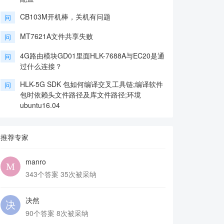
CB103M开机棒，关机有问题
问
MT7621A文件共享失败
问
4G路由模块GD01里面HLK-7688A与EC20是通
问
过什么连接？
HLK-5G SDK 包如何编译交叉工具链;编译软件
问
包时依赖头文件路径及库文件路径;环境
ubuntu16.04
推荐专家
manro
343个答案 35次被采纳
决然
90个答案 8次被采纳