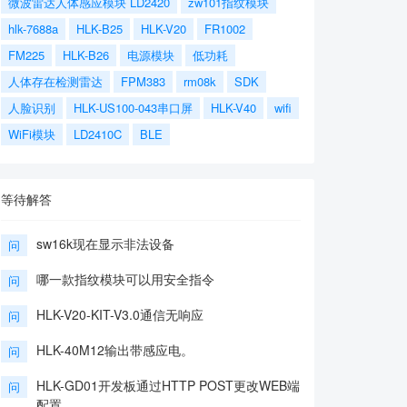
微波雷达人体感应模块 LD2420
zw101指纹模块
hlk-7688a
HLK-B25
HLK-V20
FR1002
FM225
HLK-B26
电源模块
低功耗
人体存在检测雷达
FPM383
rm08k
SDK
人脸识别
HLK-US100-043串口屏
HLK-V40
wifi
WiFi模块
LD2410C
BLE
等待解答
sw16k现在显示非法设备
问
哪一款指纹模块可以用安全指令
问
HLK-V20-KIT-V3.0通信无响应
问
HLK-40M12输出带感应电。
问
HLK-GD01开发板通过HTTP POST更改WEB端
问
配置