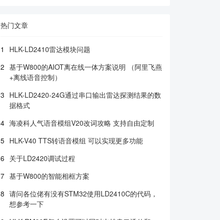
热门文章
1
HLK-LD2410雷达模块问题
2
基于W800的AIOT离在线一体方案说明 （阿里飞燕
+离线语音控制）
3
HLK-LD2420-24G通过串口输出雷达探测结果的数
据格式
4
海凌科人气语音模组V20改词攻略 支持自由定制
5
HLK-V40 TTS转语音模组 可以实现更多功能
6
关于LD2420调试过程
7
基于W800的智能相框方案
8
请问各位佬有没有STM32使用LD2410C的代码，
想参考一下