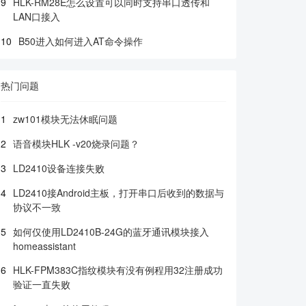
9
HLK-RM28E怎么设置可以同时支持串口透传和
LAN口接入
10
B50进入如何进入AT命令操作
热门问题
1
zw101模块无法休眠问题
2
语音模块HLK -v20烧录问题？
3
LD2410设备连接失败
4
LD2410接Android主板，打开串口后收到的数据与
协议不一致
5
如何仅使用LD2410B-24G的蓝牙通讯模块接入
homeassistant
6
HLK-FPM383C指纹模块有没有例程用32注册成功
验证一直失败