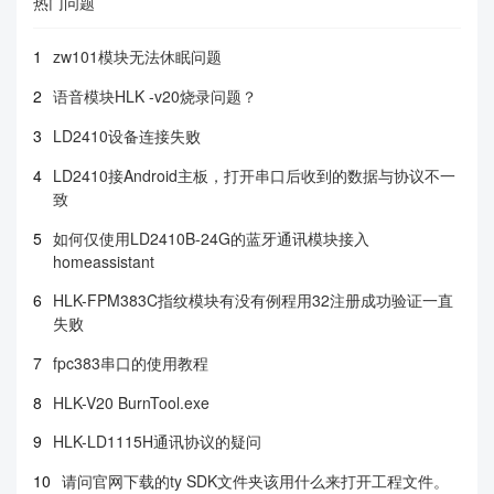
热门问题
1
zw101模块无法休眠问题
2
语音模块HLK -v20烧录问题？
3
LD2410设备连接失败
4
LD2410接Android主板，打开串口后收到的数据与协议不一
致
5
如何仅使用LD2410B-24G的蓝牙通讯模块接入
homeassistant
6
HLK-FPM383C指纹模块有没有例程用32注册成功验证一直
失败
7
fpc383串口的使用教程
8
HLK-V20 BurnTool.exe
9
HLK-LD1115H通讯协议的疑问
10
请问官网下载的ty SDK文件夹该用什么来打开工程文件。