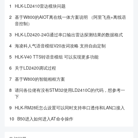
1
HLK-LD2410雷达模块问题
2
基于W800的AIOT离在线一体方案说明 （阿里飞燕+离线语
音控制）
3
HLK-LD2420-24G通过串口输出雷达探测结果的数据格式
4
海凌科人气语音模组V20改词攻略 支持自由定制
5
HLK-V40 TTS转语音模组 可以实现更多功能
6
关于LD2420调试过程
7
基于W800的智能相框方案
8
请问各位佬有没有STM32使用LD2410C的代码，想参考一
下
9
HLK-RM28E怎么设置可以同时支持串口透传和LAN口接入
10
B50进入如何进入AT命令操作