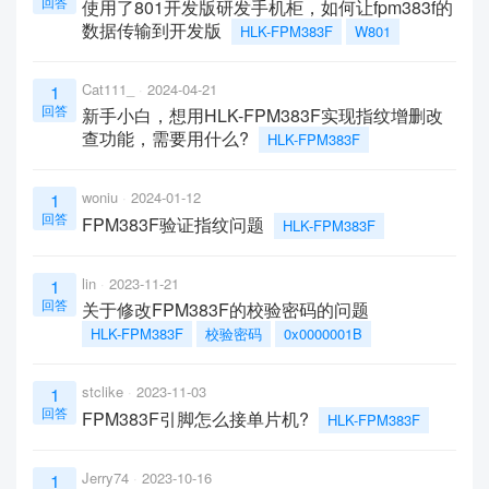
回答
使用了801开发版研发手机柜，如何让fpm383f的
数据传输到开发版
HLK-FPM383F
W801
Cat111_
2024-04-21
1
回答
新手小白，想用HLK-FPM383F实现指纹增删改
查功能，需要用什么?
HLK-FPM383F
woniu
2024-01-12
1
回答
FPM383F验证指纹问题
HLK-FPM383F
lin
2023-11-21
1
回答
关于修改FPM383F的校验密码的问题
HLK-FPM383F
校验密码
0x0000001B
stclike
2023-11-03
1
回答
FPM383F引脚怎么接单片机?
HLK-FPM383F
Jerry74
2023-10-16
1