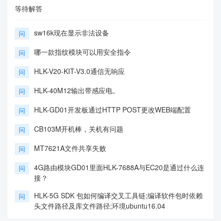
等待解答
sw16k现在显示非法设备
问
哪一款指纹模块可以用安全指令
问
HLK-V20-KIT-V3.0通信无响应
问
HLK-40M12输出带感应电。
问
HLK-GD01开发板通过HTTP POST更改WEB端配置
问
CB103M开机棒，关机有问题
问
MT7621A文件共享失败
问
4G路由模块GD01里面HLK-7688A与EC20是通过什么连
问
接？
HLK-5G SDK 包如何编译交叉工具链;编译软件包时依赖
问
头文件路径及库文件路径;环境ubuntu16.04