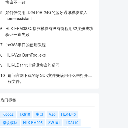
协议不一致
5
如何仅使用LD2410B-24G的蓝牙通讯模块接入
homeassistant
6
HLK-FPM383C指纹模块有没有例程用32注册成功
验证一直失败
7
fpc383串口的使用教程
8
HLK-V20 BurnTool.exe
9
HLK-LD1115H通讯协议的疑问
10
请问官网下载的ty SDK文件夹该用什么来打开工
程文件。
热门标签
ld6002
TX510
串口
V20
HLK-B40
指纹模块
HLK-FM225
ZW101
LD2410