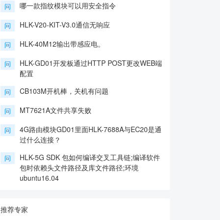
哪一款指纹模块可以用安全指令
问
HLK-V20-KIT-V3.0通信无响应
问
HLK-40M12输出带感应电。
问
HLK-GD01开发板通过HTTP POST更改WEB端
问
配置
CB103M开机棒，关机有问题
问
MT7621A文件共享失败
问
4G路由模块GD01里面HLK-7688A与EC20是通
问
过什么连接？
HLK-5G SDK 包如何编译交叉工具链;编译软件
问
包时依赖头文件路径及库文件路径;环境
ubuntu16.04
推荐专家