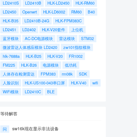
LD2410S
LD2410B
HLK-LD2450
HLK-RM60
LD2450
Openwrt
HLK-LD6002
RM60
B40
HLK-B35
LD2410B-24G
HLK-FPM383C
LD2451
LD2402
HLK-V20套件
上位机
蓝牙模块
AC-DC电源模块
雷达模块
STM32
微波雷达人体感应模块 LD2420
zw101指纹模块
hlk-7688a
HLK-B25
HLK-V20
FR1002
FM225
HLK-B26
电源模块
低功耗
人体存在检测雷达
FPM383
rm08k
SDK
人脸识别
HLK-US100-043串口屏
HLK-V40
wifi
WiFi模块
LD2410C
BLE
等待解答
sw16k现在显示非法设备
问