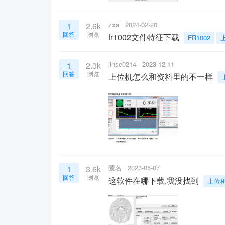
zxa
2024-02-20
1
2.6k
回答
浏览
fr1002文件特征下载
FR1002
jinse0214
2023-12-11
1
2.3k
回答
浏览
上位机怎么和资料里的不一样
匿名
2023-05-07
1
3.6k
回答
浏览
这软件在哪下载,我没找到
上位