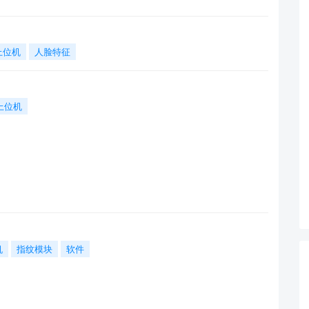
上位机
人脸特征
上位机
机
指纹模块
软件