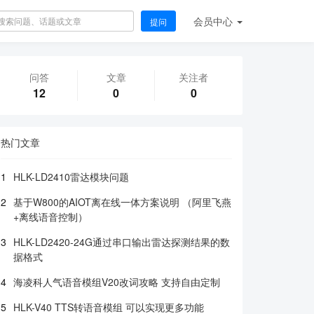
会员
中心
提问
问答
文章
关注者
12
0
0
热门文章
1
HLK-LD2410雷达模块问题
2
基于W800的AIOT离在线一体方案说明 （阿里飞燕
+离线语音控制）
3
HLK-LD2420-24G通过串口输出雷达探测结果的数
据格式
4
海凌科人气语音模组V20改词攻略 支持自由定制
5
HLK-V40 TTS转语音模组 可以实现更多功能