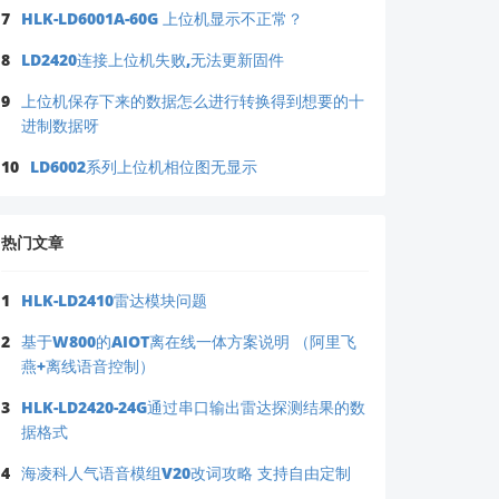
7
HLK-LD6001A-60G 上位机显示不正常？
8
LD2420连接上位机失败,无法更新固件
将在
24 小时内
专项处理。
9
上位机保存下来的数据怎么进行转换得到想要的十
具或平台。
进制数据呀
10
LD6002系列上位机相位图无显示
热门文章
1
HLK-LD2410雷达模块问题
2
基于W800的AIOT离在线一体方案说明 （阿里飞
燕+离线语音控制）
3
HLK-LD2420-24G通过串口输出雷达探测结果的数
据格式
4
海凌科人气语音模组V20改词攻略 支持自由定制