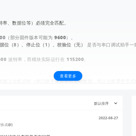
特率、数据位等）必须完全匹配。
00
（部分固件版本可能为 9600）。
据位（8）、停止位（1）、校验位（无）
是否与串口调试助手一
00 波特率，而模块实际运行在 115200。
查看更多
能被上位机识别（串口助手直接接收原始数据，但上位机需交互式
键 3 秒以上
（具体按键位置请参考
官方资料
），直到指示灯闪
失败，请尝试发送
指令测试响应）。
AT
2022-08-27
#换成@)