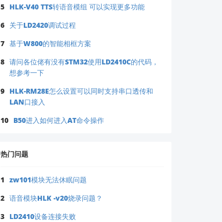
5
HLK-V40 TTS转语音模组 可以实现更多功能
6
关于LD2420调试过程
7
基于W800的智能相框方案
8
请问各位佬有没有STM32使用LD2410C的代码，
想参考一下
9
HLK-RM28E怎么设置可以同时支持串口透传和
LAN口接入
10
B50进入如何进入AT命令操作
热门问题
1
zw101模块无法休眠问题
2
语音模块HLK -v20烧录问题？
3
LD2410设备连接失败