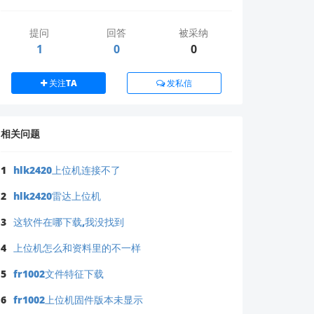
3.1
）。
提问
回答
被采纳
1
0
0
关注TA
发私信
相关问题
1
hlk2420上位机连接不了
 模式导致
。
2
hlk2420雷达上位机
3
这软件在哪下载,我没找到
4
上位机怎么和资料里的不一样
5
fr1002文件特征下载
6
fr1002上位机固件版本未显示