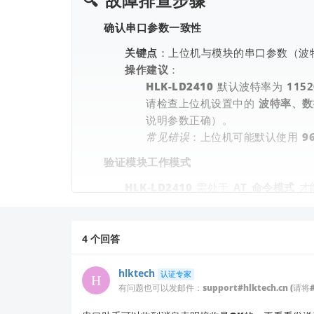
🔍
故障排查步骤
确认串口参数一致性
关键点
：上位机与模块的串口参数（波
操作建议
：
HLK-LD2410 默认波特率为
1152
请检查上位机设置中的
波特率、数
说明参数正确）。
常见错误
：上位机可能默认使用 96
验证模块工作模式
HLK-LD2410 需处于
AT 命令模式
才
操作建议
：
断开 USB 连接，
长按模块上的功能
重新连接上位机并尝试连接（若仍
4
个回答
检查上位机版本与兼容性
hlktech
认证专家
旧版上位机可能与新固件不兼容。
有问题也可以发邮件：support#hlktech.cn (请将
操作建议
：