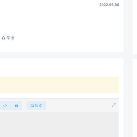
载
（搜索型号即可）
2022-09-06
 “LD2410 上位机连接” 获取实操案例）
错误日志
发送至业务邮箱
support@hlktech.cn
，我们的工程师
响保修。海凌科所有技术支持均通过官方渠道提供，不涉及第三方工
举报
，欢迎随时联系。 😊
预览