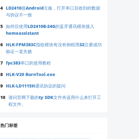
4
LD2410接Android主板，打开串口后收到的数据
与协议不一致
5
如何仅使用LD2410B-24G的蓝牙通讯模块接入
homeassistant
6
HLK-FPM383C指纹模块有没有例程用32注册成功
验证一直失败
7
fpc383串口的使用教程
8
HLK-V20 BurnTool.exe
9
HLK-LD1115H通讯协议的疑问
10
请问官网下载的ty SDK文件夹该用什么来打开工
程文件。
热门标签