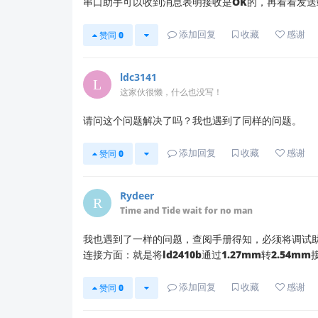
串口助手可以收到消息表明接收是OK的，再看看发送
前往
官方资料下载中心
→ 搜
卸载旧版后重新安装，避免缓存冲
添加回复
收藏
感谢
赞同
0
排除硬件干扰
USB 转接线质量或供电不足可能导致
ldc3141
这家伙很懒，什么也没写！
操作建议
：
更换 USB 数据线（建议使用带屏
请问这个问题解决了吗？我也遇到了同样的问题。
直接连接电脑 USB 端口（避免使用
添加回复
收藏
感谢
赞同
0
💡
补充说明
Rydeer
根据历史服务记录（如 2025-3-11 和 202
Time and Tide wait for no man
若以上步骤仍无效：
请提供
上位机连接失败的截图
和
模块
我也遇到了一样的问题，查阅手册得知，必须将调试助手
我们将为您进一步分析。
连接方面：就是将ld2410b通过1.27mm转2.54m
添加回复
收藏
感谢
📌
赞同
官方资源支持
0