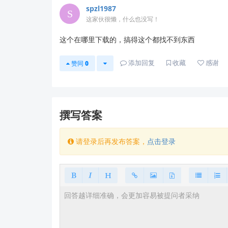
详细操作指南
：
HLK-LD2410 产品手册下
spzl1987
技术问答社区
：
ask.hlktech.com
（搜索
这家伙很懒，什么也没写！
人工技术支持
：
若问题持续，请将
设备照片、操作视频、
这个在哪里下载的，搞得这个都找不到东西
⚠️ 注意：请勿自行修改模块固件，以免影
添加回复
收藏
感谢
赞同
0
希望以上建议能帮您快速解决问题！如有其他疑问
撰写答案
请登录后再发布答案，
点击登录