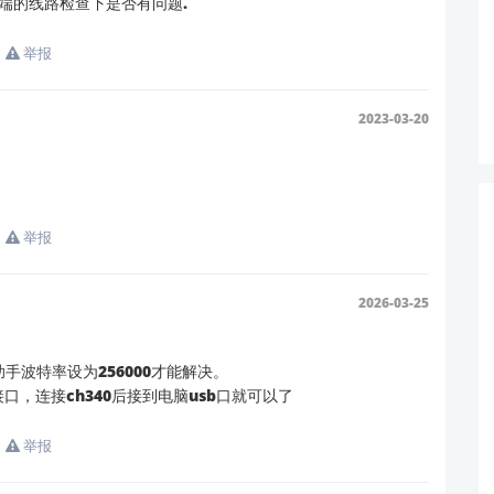
端的线路检查下是否有问题.
索
“HLK-LD2410”
→ 下载最新版上位机工具（当前最新版本为
V2.
突。
举报
握手失败（串口助手仅接收数据，对稳定性要求较低）。
2023-03-20
蔽层的线材）。
 HUB）。
举报
2026-03-25
5-8-23 的案例），
90% 的类似问题由波特率不匹配或未进入 AT
固件版本号
（通过串口助手发送
获取）。
AT+VER?
波特率设为256000才能解决。
m接口，连接ch340后接到电脑usb口就可以了
举报