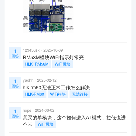
123456zx
2025-10-09
1
回答
RM58M模块WiFi指示灯常亮
HLK_RM58M
WiFi模块
yaohh
2025-02-12
1
回答
hlk-rm60无法正常工作怎么解决
HLK-RM60
WiFi模块
无法连接
hope
2024-06-02
1
回答
我买的单模块，这个如何进入AT模式，拉低也进
不去
WiFi模块