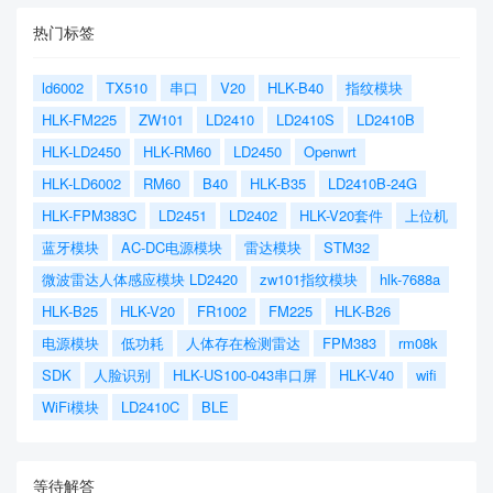
热门标签
ld6002
TX510
串口
V20
HLK-B40
指纹模块
HLK-FM225
ZW101
LD2410
LD2410S
LD2410B
HLK-LD2450
HLK-RM60
LD2450
Openwrt
HLK-LD6002
RM60
B40
HLK-B35
LD2410B-24G
HLK-FPM383C
LD2451
LD2402
HLK-V20套件
上位机
蓝牙模块
AC-DC电源模块
雷达模块
STM32
微波雷达人体感应模块 LD2420
zw101指纹模块
hlk-7688a
HLK-B25
HLK-V20
FR1002
FM225
HLK-B26
电源模块
低功耗
人体存在检测雷达
FPM383
rm08k
SDK
人脸识别
HLK-US100-043串口屏
HLK-V40
wifi
WiFi模块
LD2410C
BLE
等待解答