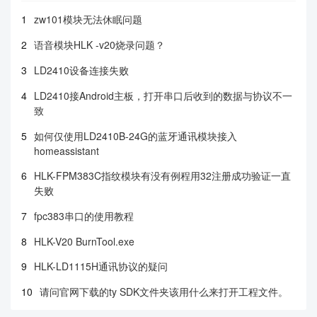
1
zw101模块无法休眠问题
2
语音模块HLK -v20烧录问题？
3
LD2410设备连接失败
4
LD2410接Android主板，打开串口后收到的数据与协议不一
致
5
如何仅使用LD2410B-24G的蓝牙通讯模块接入
homeassistant
6
HLK-FPM383C指纹模块有没有例程用32注册成功验证一直
失败
7
fpc383串口的使用教程
8
HLK-V20 BurnTool.exe
9
HLK-LD1115H通讯协议的疑问
10
请问官网下载的ty SDK文件夹该用什么来打开工程文件。