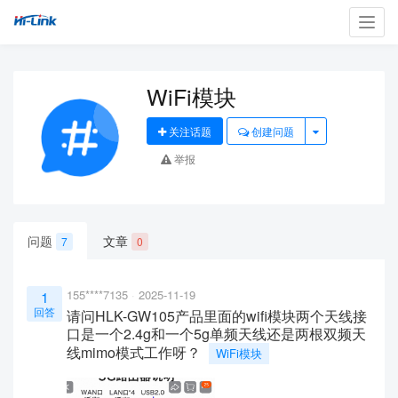
Toggl
navig
WiFi模块
关注话题
创建问题
举报
问题
文章
7
0
155****7135
2025-11-19
1
回答
请问HLK-GW105产品里面的wifi模块两个天线接
口是一个2.4g和一个5g单频天线还是两根双频天
线mimo模式工作呀？
WiFi模块