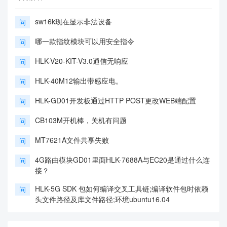
sw16k现在显示非法设备
问
哪一款指纹模块可以用安全指令
问
HLK-V20-KIT-V3.0通信无响应
问
HLK-40M12输出带感应电。
问
HLK-GD01开发板通过HTTP POST更改WEB端配置
问
CB103M开机棒，关机有问题
问
MT7621A文件共享失败
问
4G路由模块GD01里面HLK-7688A与EC20是通过什么连
问
接？
HLK-5G SDK 包如何编译交叉工具链;编译软件包时依赖
问
头文件路径及库文件路径;环境ubuntu16.04