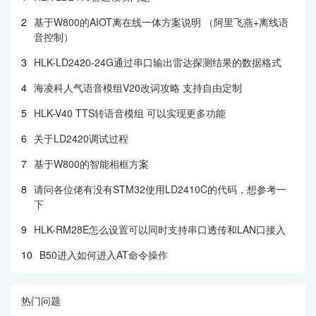
2
基于W800的AIOT离在线一体方案说明 （阿里飞燕+离线语
音控制）
3
HLK-LD2420-24G通过串口输出雷达探测结果的数据格式
4
海凌科人气语音模组V20改词攻略 支持自由定制
5
HLK-V40 TTS转语音模组 可以实现更多功能
6
关于LD2420调试过程
7
基于W800的智能相框方案
8
请问各位佬有没有STM32使用LD2410C的代码，想参考一
下
9
HLK-RM28E怎么设置可以同时支持串口透传和LAN口接入
10
B50进入如何进入AT命令操作
热门问题