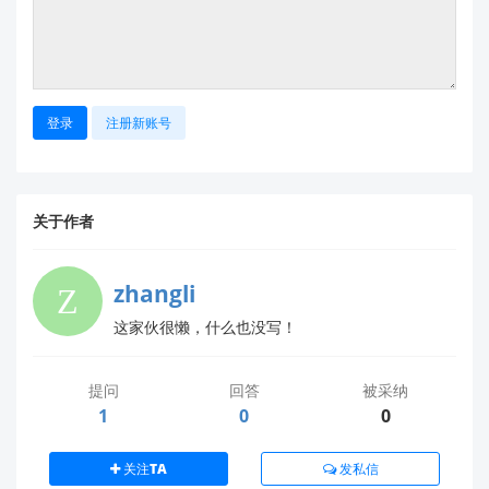
硬件故障或其他异常
如果以上方法均无效，可能是设备本身存在硬件
问题。
解决方法
：请联系售后服务中心进行进一步检测
和维修。您可以拨打我们的客服热线或通过官网
登录
注册新账号
提交工单。
需要更多帮助？
关于作者
如果您尝试了上述方法仍然无法解决问题，请提供以下
信息以便我们更好地协助您：
zhangli
设备序列号（SN码）
这家伙很懒，什么也没写！
APP版本号
手机型号及操作系统版本
提问
回答
被采纳
是否曾成功连接过该设备
1
0
0
您也可以直接联系我们的技术支持团队：
📞 客服电话：+86 755-XXXXXXX
关注TA
发私信