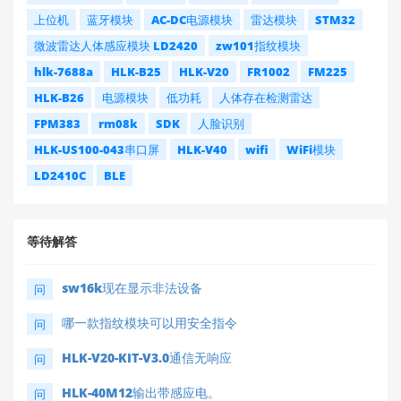
上位机
蓝牙模块
AC-DC电源模块
雷达模块
STM32
微波雷达人体感应模块 LD2420
zw101指纹模块
hlk-7688a
HLK-B25
HLK-V20
FR1002
FM225
HLK-B26
电源模块
低功耗
人体存在检测雷达
FPM383
rm08k
SDK
人脸识别
HLK-US100-043串口屏
HLK-V40
wifi
WiFi模块
LD2410C
BLE
等待解答
sw16k现在显示非法设备
问
哪一款指纹模块可以用安全指令
问
HLK-V20-KIT-V3.0通信无响应
问
HLK-40M12输出带感应电。
问