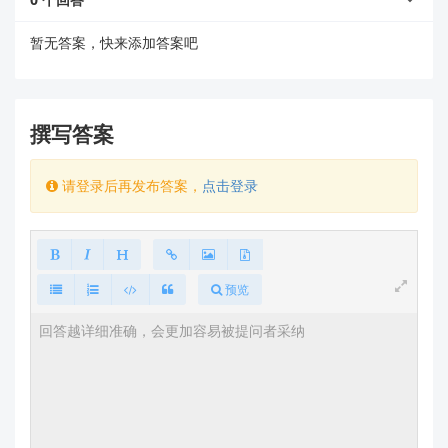
固件下载地址：
HLK-SW16K固件下载
蓝牙或网络配置问题
暂无答案，快来添加答案吧
设备在配网过程中可能未正确连接到Wi-Fi网
络，或者Wi-Fi设置存在问题（如加密方式不支
持、信号弱等）。
撰写答案
解决方法
：请按照以下步骤重新进行无线配网：
打开APP，进入“无线配网”页面。
请登录后再发布答案，
点击登录
确保手机已连接到目标Wi-Fi网络，并选择
正确的Wi-Fi名称和密码。
等待设备提示“连接成功”，然后返回设备列
表查看状态。
预览
防骚扰软件或安全设置干扰
某些手机上的安全软件可能会阻止设备的正常连
接。
解决方法
：检查手机是否安装了类似防骚扰或安
全类应用，尝试关闭这些软件后重新连接。