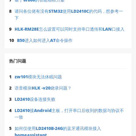
8
请问各位佬有没有STM32使用LD2410C的代码，想参考一
下
9
HLK-RM28E怎么设置可以同时支持串口透传和LAN口接入
10
B50进入如何进入AT命令操作
热门问题
1
zw101模块无法休眠问题
2
语音模块HLK -v20烧录问题？
3
LD2410设备连接失败
4
LD2410接Android主板，打开串口后收到的数据与协议不
一致
5
如何仅使用LD2410B-24G的蓝牙通讯模块接入
homeassistant