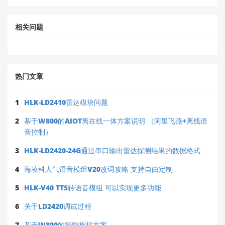
🌐 官方网站：
HLK技术支持中心
希望这些建议能够帮到您！如果还有其他疑问，请随时
相关问题
告诉我。
热门文章
1
HLK-LD2410雷达模块问题
2
基于W800的AIOT离在线一体方案说明 （阿里飞燕+离线语
音控制）
3
HLK-LD2420-24G通过串口输出雷达探测结果的数据格式
4
海凌科人气语音模组V20改词攻略 支持自由定制
5
HLK-V40 TTS转语音模组 可以实现更多功能
6
关于LD2420调试过程
7
基于W800的智能相框方案