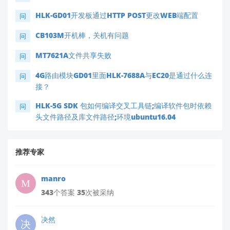
HLK-GD01开发板通过HTTP POST更改WEB端配置
问
CB103M开机棒，关机有问题
问
MT7621A文件共享失败
问
4G路由模块GD01里面HLK-7688A与EC20是通过什么连
问
接？
HLK-5G SDK 包如何编译交叉工具链;编译软件包时依赖
问
头文件路径及库文件路径;环境ubuntu16.04
推荐专家
manro
343个答案 35次被采纳
决然