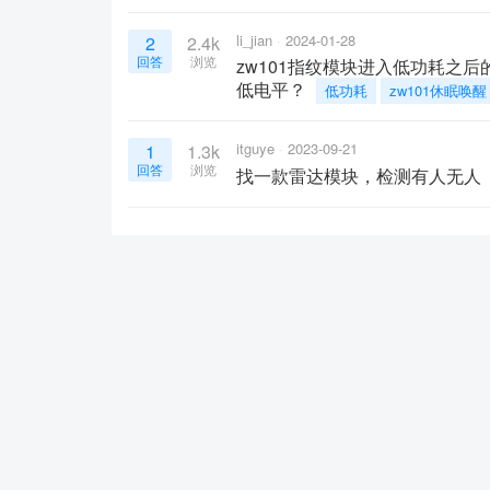
li_jian
2024-01-28
2
2.4k
回答
浏览
zw101指纹模块进入低功耗之后
低电平？
低功耗
zw101休眠唤醒
itguye
2023-09-21
1
1.3k
回答
浏览
找一款雷达模块，检测有人无人