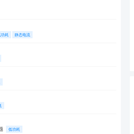
低功耗
静态电流
耗
耗
题
低功耗