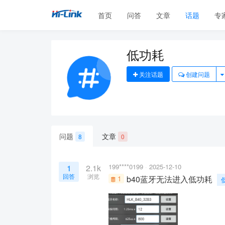
首页
问答
文章
话题
专
低功耗
关注话题
创建问题
问题
文章
8
0
199****0199
2025-12-10
1
2.1k
回答
浏览
1
b40蓝牙无法进入低功耗