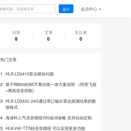
会员
中心
提问
问答
文章
关注者
8
0
0
热门文章
1
HLK-LD2410雷达模块问题
2
基于W800的AIOT离在线一体方案说明 （阿里飞燕
+离线语音控制）
3
HLK-LD2420-24G通过串口输出雷达探测结果的数
据格式
4
海凌科人气语音模组V20改词攻略 支持自由定制
5
HLK-V40 TTS转语音模组 可以实现更多功能