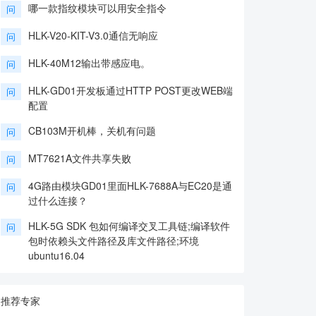
哪一款指纹模块可以用安全指令
问
HLK-V20-KIT-V3.0通信无响应
问
HLK-40M12输出带感应电。
问
HLK-GD01开发板通过HTTP POST更改WEB端
问
配置
CB103M开机棒，关机有问题
问
MT7621A文件共享失败
问
4G路由模块GD01里面HLK-7688A与EC20是通
问
过什么连接？
HLK-5G SDK 包如何编译交叉工具链;编译软件
问
包时依赖头文件路径及库文件路径;环境
ubuntu16.04
推荐专家