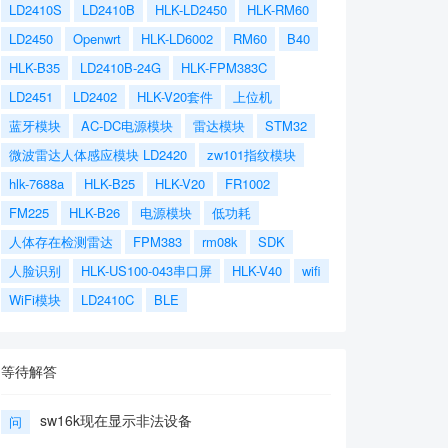
LD2410S
LD2410B
HLK-LD2450
HLK-RM60
LD2450
Openwrt
HLK-LD6002
RM60
B40
HLK-B35
LD2410B-24G
HLK-FPM383C
LD2451
LD2402
HLK-V20套件
上位机
蓝牙模块
AC-DC电源模块
雷达模块
STM32
微波雷达人体感应模块 LD2420
zw101指纹模块
hlk-7688a
HLK-B25
HLK-V20
FR1002
FM225
HLK-B26
电源模块
低功耗
人体存在检测雷达
FPM383
rm08k
SDK
人脸识别
HLK-US100-043串口屏
HLK-V40
wifi
WiFi模块
LD2410C
BLE
等待解答
sw16k现在显示非法设备
问