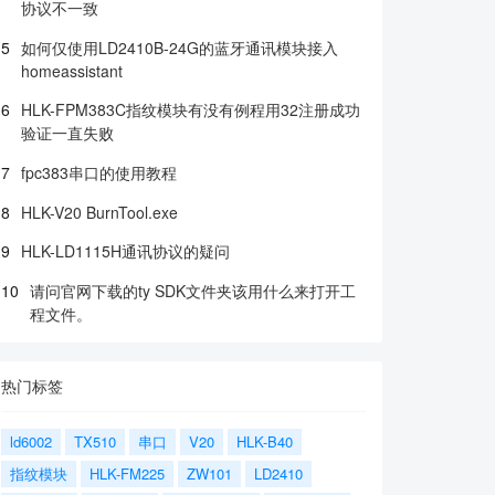
协议不一致
5
如何仅使用LD2410B-24G的蓝牙通讯模块接入
homeassistant
6
HLK-FPM383C指纹模块有没有例程用32注册成功
验证一直失败
7
fpc383串口的使用教程
8
HLK-V20 BurnTool.exe
9
HLK-LD1115H通讯协议的疑问
10
请问官网下载的ty SDK文件夹该用什么来打开工
程文件。
热门标签
ld6002
TX510
串口
V20
HLK-B40
指纹模块
HLK-FM225
ZW101
LD2410