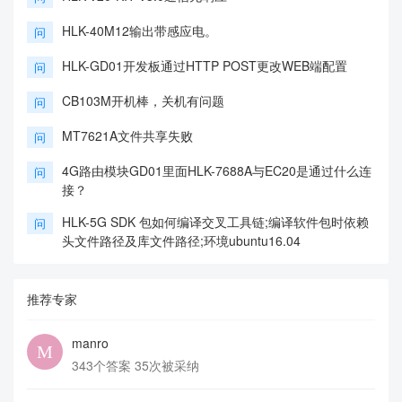
HLK-40M12输出带感应电。
问
HLK-GD01开发板通过HTTP POST更改WEB端配置
问
CB103M开机棒，关机有问题
问
MT7621A文件共享失败
问
4G路由模块GD01里面HLK-7688A与EC20是通过什么连
问
接？
HLK-5G SDK 包如何编译交叉工具链;编译软件包时依赖
问
头文件路径及库文件路径;环境ubuntu16.04
推荐专家
manro
343个答案 35次被采纳