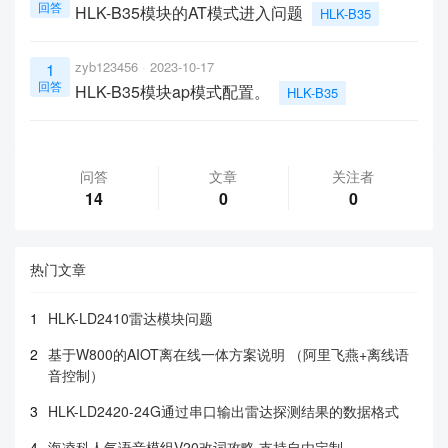
回答
HLK-B35模块的AT模式进入问题
HLK-B35
zyb123456
2023-10-17
1
回答
HLK-B35模块ap模式配置。
HLK-B35
问答
文章
关注者
14
0
0
热门文章
1
HLK-LD2410雷达模块问题
2
基于W800的AIOT离在线一体方案说明 （阿里飞燕+离线语
音控制）
3
HLK-LD2420-24G通过串口输出雷达探测结果的数据格式
4
海凌科人气语音模组V20改词攻略 支持自由定制