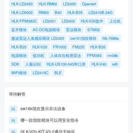
HLK-LD2450
HLK-RM60
LD2450
Openwrt
HLK-LD6002
RM60
B40
HLK-B35
LD2410B-24G
HLK-FPM383C
LD2451
LD2402
HLK-V20套件
上位机
蓝牙模块
AC-DC电源模块
雷达模块
STM32
微波雷达人体感应模块 LD2420
zw101指纹模块
hlk-7688a
HLK-B25
HLK-V20
FR1002
FM225
HLK-B26
电源模块
低功耗
人体存在检测雷达
FPM383
rm08k
SDK
人脸识别
HLK-US100-043串口屏
HLK-V40
wifi
WiFi模块
LD2410C
BLE
等待解答
sw16k现在显示非法设备
问
哪一款指纹模块可以用安全指令
问
HLK-V20-KIT-V3.0通信无响应
问