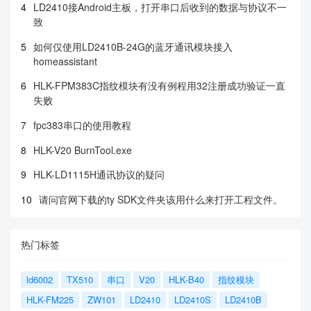
4
LD2410接Android主板，打开串口后收到的数据与协议不一
致
5
如何仅使用LD2410B-24G的蓝牙通讯模块接入
homeassistant
6
HLK-FPM383C指纹模块有没有例程用32注册成功验证一直
失败
7
fpc383串口的使用教程
8
HLK-V20 BurnTool.exe
9
HLK-LD1115H通讯协议的疑问
10
请问官网下载的ty SDK文件夹该用什么来打开工程文件。
热门标签
ld6002
TX510
串口
V20
HLK-B40
指纹模块
HLK-FM225
ZW101
LD2410
LD2410S
LD2410B