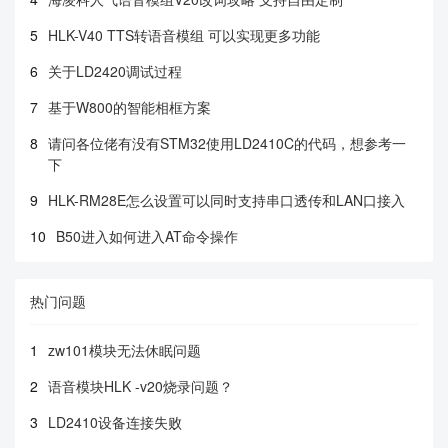
5
HLK-V40 TTS转语音模组 可以实现更多功能
6
关于LD2420调试过程
7
基于W800的智能相框方案
8
请问各位佬有没有STM32使用LD2410C的代码，想参考一
下
9
HLK-RM28E怎么设置可以同时支持串口透传和LAN口接入
10
B50进入如何进入AT命令操作
热门问题
1
zw101模块无法休眠问题
2
语音模块HLK -v20烧录问题？
3
LD2410设备连接失败