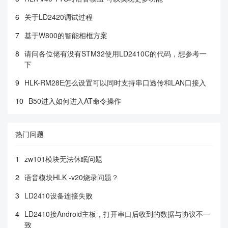
6
关于LD2420调试过程
7
基于W800的智能相框方案
8
请问各位佬有没有STM32使用LD2410C的代码，想参考一
下
9
HLK-RM28E怎么设置可以同时支持串口透传和LAN口接入
10
B50进入如何进入AT命令操作
热门问题
1
zw101模块无法休眠问题
2
语音模块HLK -v20烧录问题？
3
LD2410设备连接失败
4
LD2410接Android主板，打开串口后收到的数据与协议不一
致