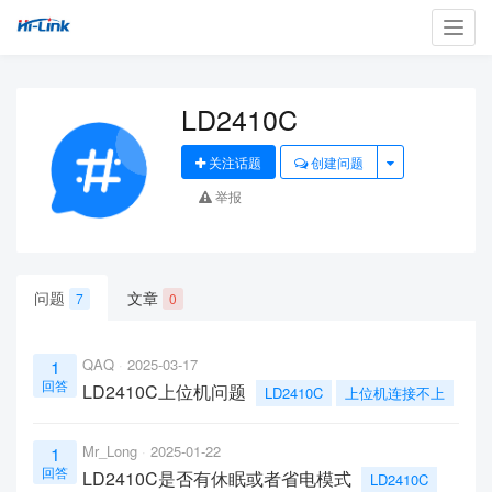
Toggl
navig
LD2410C
关注话题
创建问题
举报
问题
文章
7
0
QAQ
2025-03-17
1
回答
LD2410C上位机问题
LD2410C
上位机连接不上
Mr_Long
2025-01-22
1
回答
LD2410C是否有休眠或者省电模式
LD2410C