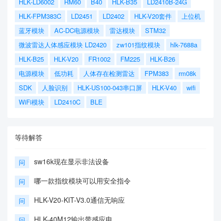
HLK-LD6002
RM60
B40
HLK-B35
LD2410B-24G
HLK-FPM383C
LD2451
LD2402
HLK-V20套件
上位机
蓝牙模块
AC-DC电源模块
雷达模块
STM32
微波雷达人体感应模块 LD2420
zw101指纹模块
hlk-7688a
HLK-B25
HLK-V20
FR1002
FM225
HLK-B26
电源模块
低功耗
人体存在检测雷达
FPM383
rm08k
SDK
人脸识别
HLK-US100-043串口屏
HLK-V40
wifi
WiFi模块
LD2410C
BLE
等待解答
sw16k现在显示非法设备
问
哪一款指纹模块可以用安全指令
问
HLK-V20-KIT-V3.0通信无响应
问
HLK-40M12输出带感应电。
问