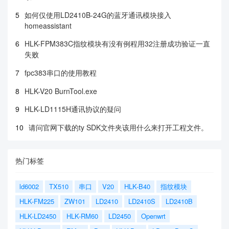
5
如何仅使用LD2410B-24G的蓝牙通讯模块接入
homeassistant
6
HLK-FPM383C指纹模块有没有例程用32注册成功验证一直
失败
7
fpc383串口的使用教程
8
HLK-V20 BurnTool.exe
9
HLK-LD1115H通讯协议的疑问
10
请问官网下载的ty SDK文件夹该用什么来打开工程文件。
热门标签
ld6002
TX510
串口
V20
HLK-B40
指纹模块
HLK-FM225
ZW101
LD2410
LD2410S
LD2410B
HLK-LD2450
HLK-RM60
LD2450
Openwrt