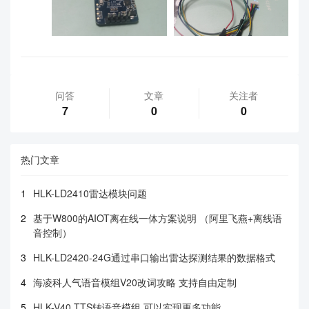
问答
文章
关注者
7
0
0
热门文章
1
HLK-LD2410雷达模块问题
2
基于W800的AIOT离在线一体方案说明 （阿里飞燕+离线语
音控制）
3
HLK-LD2420-24G通过串口输出雷达探测结果的数据格式
4
海凌科人气语音模组V20改词攻略 支持自由定制
5
HLK-V40 TTS转语音模组 可以实现更多功能