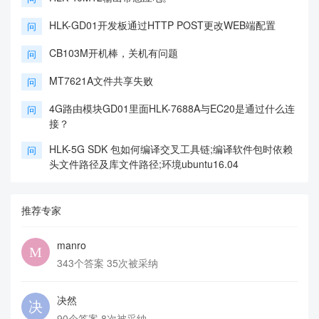
HLK-GD01开发板通过HTTP POST更改WEB端配置
问
CB103M开机棒，关机有问题
问
MT7621A文件共享失败
问
4G路由模块GD01里面HLK-7688A与EC20是通过什么连
问
接？
HLK-5G SDK 包如何编译交叉工具链;编译软件包时依赖
问
头文件路径及库文件路径;环境ubuntu16.04
推荐专家
manro
343个答案 35次被采纳
决然
90个答案 8次被采纳