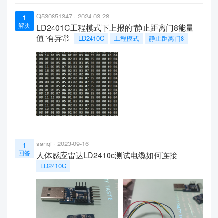
Q530851347
2024-03-28
1
解决
LD2401C工程模式下上报的“静止距离门8能量
值”有异常
LD2410C
工程模式
静止距离门8
sanqi
2023-09-16
1
回答
人体感应雷达LD2410c测试电缆如何连接
LD2410C