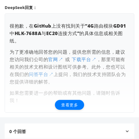
DeepSeek回复：
很抱歉，在GitHub上没有找到关于“4G路由模块GD01
中HLK-7688A与EC20连接方式”的具体信息或相关图
纸。
为了更准确地回答您的问题，提供您所需的信息，建议
您访问我们公司的
官网
或
下载平台
，那里可能有
相关的技术文档和设计图纸可供参考。此外，您也可以
查看更多
在我们的
问答平台
上提问，我们的技术支持团队会为
您提供详细的解答。
如果您需要进一步的帮助或有其他问题，请随时告诉
我！
查看更多
0
个回答