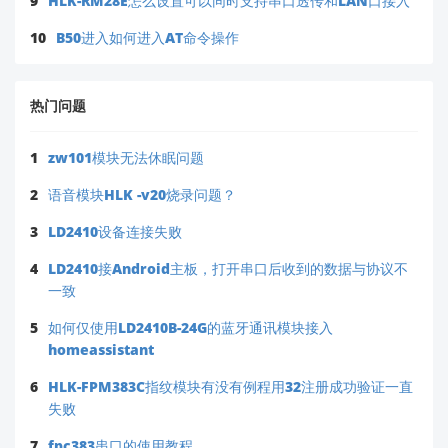
9
HLK-RM28E怎么设置可以同时支持串口透传和LAN口接入
10
B50进入如何进入AT命令操作
热门问题
1
zw101模块无法休眠问题
2
语音模块HLK -v20烧录问题？
3
LD2410设备连接失败
4
LD2410接Android主板，打开串口后收到的数据与协议不
一致
5
如何仅使用LD2410B-24G的蓝牙通讯模块接入
homeassistant
6
HLK-FPM383C指纹模块有没有例程用32注册成功验证一直
失败
7
fpc383串口的使用教程