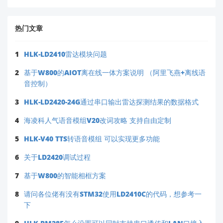
热门文章
1
HLK-LD2410雷达模块问题
2
基于W800的AIOT离在线一体方案说明 （阿里飞燕+离线语
音控制）
3
HLK-LD2420-24G通过串口输出雷达探测结果的数据格式
4
海凌科人气语音模组V20改词攻略 支持自由定制
5
HLK-V40 TTS转语音模组 可以实现更多功能
6
关于LD2420调试过程
7
基于W800的智能相框方案
8
请问各位佬有没有STM32使用LD2410C的代码，想参考一
下