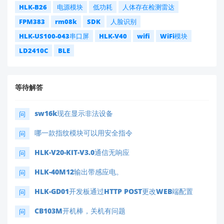
HLK-B26
电源模块
低功耗
人体存在检测雷达
FPM383
rm08k
SDK
人脸识别
HLK-US100-043串口屏
HLK-V40
wifi
WiFi模块
LD2410C
BLE
等待解答
sw16k现在显示非法设备
问
哪一款指纹模块可以用安全指令
问
HLK-V20-KIT-V3.0通信无响应
问
HLK-40M12输出带感应电。
问
HLK-GD01开发板通过HTTP POST更改WEB端配置
问
CB103M开机棒，关机有问题
问