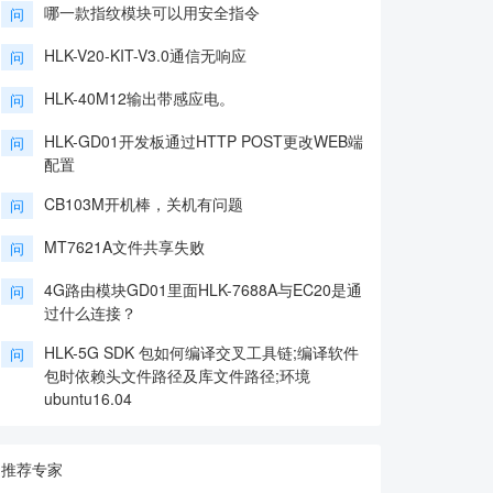
哪一款指纹模块可以用安全指令
问
HLK-V20-KIT-V3.0通信无响应
问
HLK-40M12输出带感应电。
问
HLK-GD01开发板通过HTTP POST更改WEB端
问
配置
CB103M开机棒，关机有问题
问
MT7621A文件共享失败
问
4G路由模块GD01里面HLK-7688A与EC20是通
问
过什么连接？
HLK-5G SDK 包如何编译交叉工具链;编译软件
问
包时依赖头文件路径及库文件路径;环境
ubuntu16.04
推荐专家