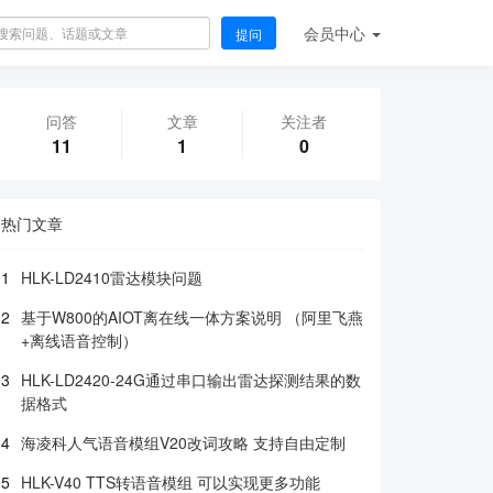
会员
中心
提问
问答
文章
关注者
11
1
0
热门文章
1
HLK-LD2410雷达模块问题
2
基于W800的AIOT离在线一体方案说明 （阿里飞燕
+离线语音控制）
3
HLK-LD2420-24G通过串口输出雷达探测结果的数
据格式
4
海凌科人气语音模组V20改词攻略 支持自由定制
5
HLK-V40 TTS转语音模组 可以实现更多功能