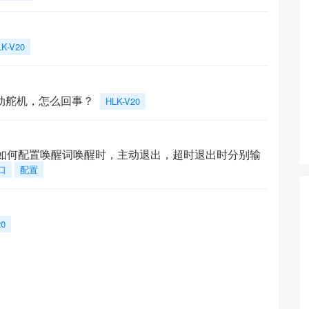
LK-V20
驱动舵机，怎么回事？
HLK-V20
网页端如何配置唤醒词唤醒时，主动退出，超时退出时分别输
口
配置
20