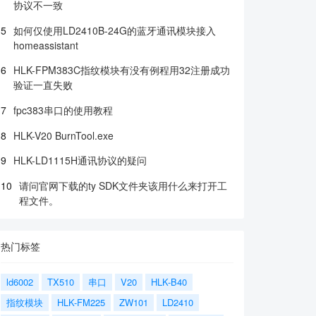
协议不一致
5
如何仅使用LD2410B-24G的蓝牙通讯模块接入
homeassistant
6
HLK-FPM383C指纹模块有没有例程用32注册成功
验证一直失败
7
fpc383串口的使用教程
8
HLK-V20 BurnTool.exe
9
HLK-LD1115H通讯协议的疑问
10
请问官网下载的ty SDK文件夹该用什么来打开工
程文件。
热门标签
ld6002
TX510
串口
V20
HLK-B40
指纹模块
HLK-FM225
ZW101
LD2410