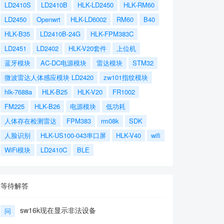
LD2410S
LD2410B
HLK-LD2450
HLK-RM60
LD2450
Openwrt
HLK-LD6002
RM60
B40
HLK-B35
LD2410B-24G
HLK-FPM383C
LD2451
LD2402
HLK-V20套件
上位机
蓝牙模块
AC-DC电源模块
雷达模块
STM32
微波雷达人体感应模块 LD2420
zw101指纹模块
hlk-7688a
HLK-B25
HLK-V20
FR1002
FM225
HLK-B26
电源模块
低功耗
人体存在检测雷达
FPM383
rm08k
SDK
人脸识别
HLK-US100-043串口屏
HLK-V40
wifi
WiFi模块
LD2410C
BLE
等待解答
sw16k现在显示非法设备
问