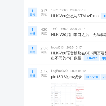
195****3863
2026-05-19
1
317
回答
浏览
HLK-V20怎么与STM32F103
H
166****6659
2026-03-14
1
420
回答
浏览
HLK-V20启用串口之后，无法
togod513
2025-10-17
1
2.3k
回答
浏览
HLK-V20语音模块在SDK
出不同的串口数据
HLK-V20
串
LbgEmbWO
2025-06-12
1
2.4k
回答
浏览
pin15/16的sw烧录
HLK-V20
V