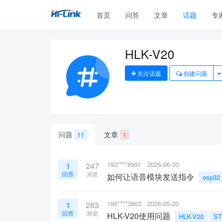
首页
问答
文章
话题
专
HLK-V20
关注话题
创建问题
问题
文章
11
1
193****8991
2026-06-30
1
247
回答
浏览
如何让语音模块发送指令
esp32
195****3863
2026-05-20
1
283
回答
浏览
HLK-V20使用问题
HLK-V20
ST