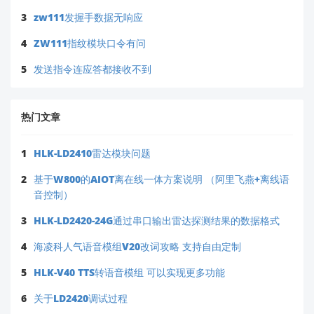
3
zw111发握手数据无响应
请确保从外部Flash读取的特征数据是完整的512字
4
ZW111指纹模块口令有问
节数据，与模块生成的特征格式一致
5
发送指令连应答都接收不到
如需更详细的通信协议，建议下载完整的《指纹模
组产品用户手册》：
https://h.hlktech.com/Mobile/Download
热门文章
如果按照以上调整后问题仍然存在，可能是特征数据格
式或通信时序问题，建议将详细的通信日志发送至我们
1
HLK-LD2410雷达模块问题
的技术支持邮箱：support@hlktech.cn，我们的技术
2
团队会为您提供更针对性的解决方案。
基于W800的AIOT离在线一体方案说明 （阿里飞燕+离线语
音控制）
需要我进一步解释任何步骤吗？
3
HLK-LD2420-24G通过串口输出雷达探测结果的数据格式
4
海凌科人气语音模组V20改词攻略 支持自由定制
5
HLK-V40 TTS转语音模组 可以实现更多功能
6
关于LD2420调试过程