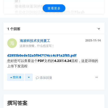
据）
接收模块返回的特征数据包
查看更多
将接收到的特征数据完整保存到外部Flash
验证流程（使用外部存储的指纹数据
进行比对）：
1
个回答
发送获取图像指令（采集当前指纹）
海凌科技术支持夏工
2025-11-14
发送生成特征指令(BufferID=1)（生成当前指纹特
这家伙很懒，什么也没写！
征）
发送下载特征指令(BufferID=n)（将外部Flash中
d2955b0ede52a5f947174cc4c91a2f85.pdf
您好您可以查看这个PDF文档的4.23和4.24流程，这是详细的
存储的特征数据下载到模块）
上传下发流程
关键步骤
：发送精确比对指令（BufferID=n）进行
比对，而非搜索指令
赞同
0
添加回复
可能导致比对失败的原因
流程混淆问题
：
撰写答案
您提到使用了"搜索指纹库"指令，但外部存储