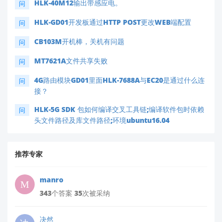
HLK-40M12输出带感应电。
问
HLK-GD01开发板通过HTTP POST更改WEB端配置
问
CB103M开机棒，关机有问题
问
MT7621A文件共享失败
问
4G路由模块GD01里面HLK-7688A与EC20是通过什么连
问
接？
HLK-5G SDK 包如何编译交叉工具链;编译软件包时依赖
问
头文件路径及库文件路径;环境ubuntu16.04
推荐专家
manro
343个答案 35次被采纳
决然