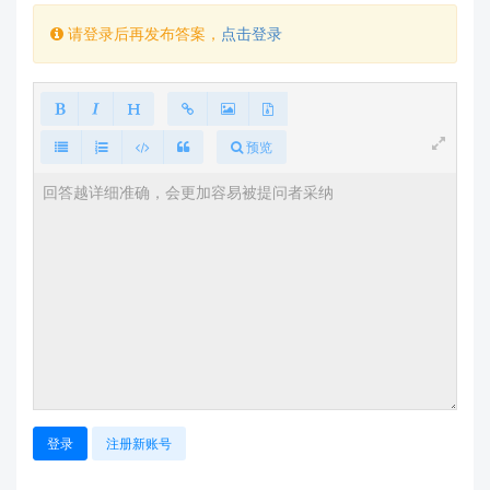
场景应使用"精确比对"指令（文档[5]中4.2.7节
描述的"主控下载一个指纹特征或者模板进行精
请登录后再发布答案，
点击登录
确比对"）
搜索指令(
)是针对模块内部指纹库的，
Search
而精确比对指令(
)才是用于比对两个特定
Match
特征的
预览
"合并特征"步骤问题
：
标准流程中没有"合并特征"步骤，这可能是导
致问题的关键
特征数据应直接上传/下载，不需要额外合并处
理
BufferID使用问题
：
采集时BufferID应固定为1
验证时，下载和比对必须使用相同的
BufferID(n)
登录
注册新账号
数据完整性问题
：