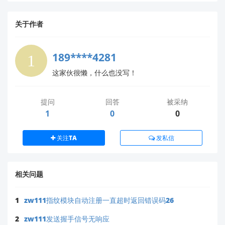
外部Flash存储的特征数据可能不完整（特征数
据通常为512字节）
关于作者
确保完整接收所有数据包（包括结束包）
建议解决方案
189****4281
这家伙很懒，什么也没写！
参考文档中的图4-10流程：“主控下载一个指纹特征
并以该特征搜索指纹库”，但请注意这里实际应使用
精确比对指令
提问
回答
被采纳
1
0
0
验证流程应调整为：
关注TA
发私信
开始

→ 发送获取图像指令

→ 发送生成特征指令(BufferID=1)

→ 返回成功?

相关问题
→ 是 → 发送下载特征指令(BufferID=n)

→ 返回成功?

1
zw111指纹模块自动注册一直超时返回错误码26
→ 是 → 发送数据包(外部存储的完整特征)

→ 发送精确比对指令(BufferID=n)

2
zw111发送握手信号无响应