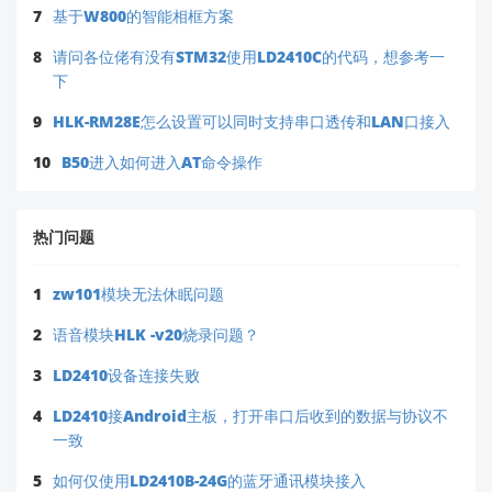
7
基于W800的智能相框方案
8
请问各位佬有没有STM32使用LD2410C的代码，想参考一
下
9
HLK-RM28E怎么设置可以同时支持串口透传和LAN口接入
10
B50进入如何进入AT命令操作
热门问题
1
zw101模块无法休眠问题
2
语音模块HLK -v20烧录问题？
3
LD2410设备连接失败
4
LD2410接Android主板，打开串口后收到的数据与协议不
一致
5
如何仅使用LD2410B-24G的蓝牙通讯模块接入