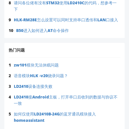
8
请问各位佬有没有STM32使用LD2410C的代码，想参考一
下
💡
预防措施与优化建议
9
HLK-RM28E怎么设置可以同时支持串口透传和LAN口接入
保险丝选型强化
：
10
B50进入如何进入AT命令操作
若负载含容性/感性元件（如电机），建议将 F2 替
换为
2A 慢熔保险丝
（如
2000mA 250V Slow-
），以兼容启动浪涌（
需同步确认模块总功耗
Blow
热门问题
不超过 10A
）。
增加输入保护
：
1
zw101模块无法休眠问题
在 VIN+ 与 GND 间并联
TVS 二极管
（推荐型号：
），可吸收 >40A 瞬态浪涌（成本约
2
语音模块HLK -v20烧录问题？
SMAJ36CA
¥0.3/颗）。
3
LD2410设备连接失败
设计验证
：
下次设计时，可使用海凌科
免费电路仿真服务
（通
4
LD2410接Android主板，打开串口后收到的数据与协议不
过
support@hlktech.cn
提交原理图），避免类
一致
似问题。
5
如何仅使用LD2410B-24G的蓝牙通讯模块接入
homeassistant
📬
下一步支持