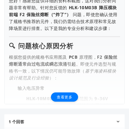
您好！感谢您提供详细的资料和截图，这对我们分析问
题非常有帮助。针对您反馈的
HLK-10M03B 降压模块
前端 F2 保险丝熔断（“炸了”）
问题，即使您确认使用
了规格书推荐的元件，我们仍需结合技术原理和常见故
障场景进行排查。以下是我的专业分析和建议步骤：
🔍
问题核心原因分析
根据您提供的规格书应用图及 PCB 原理图，
F2 保险丝
熔断通常由过电流或瞬态浪涌引起
。即使元件选型与规
格书一致，以下情况仍可能导致故障（
基于海凌科模块
设计规范及行业经验
）：
输入电压异常
查看更多
HLK-10M03B 的输入电压范围为
9–36V
DC
（参考规格书）。若实际输入电压超过
36V（如接错电源或存在电压尖峰），会触发保
险丝保护。
1
个回答
排查建议
：用万用表测量输入端电压，确认是否