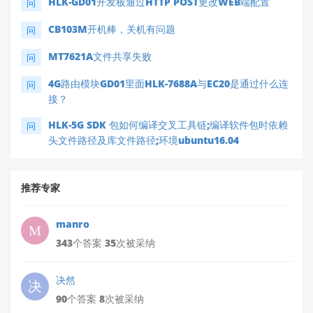
HLK-GD01开发板通过HTTP POST更改WEB端配置
问
CB103M开机棒，关机有问题
问
MT7621A文件共享失败
问
4G路由模块GD01里面HLK-7688A与EC20是通过什么连
问
接？
HLK-5G SDK 包如何编译交叉工具链;编译软件包时依赖
问
头文件路径及库文件路径;环境ubuntu16.04
推荐专家
manro
343个答案 35次被采纳
决然
90个答案 8次被采纳