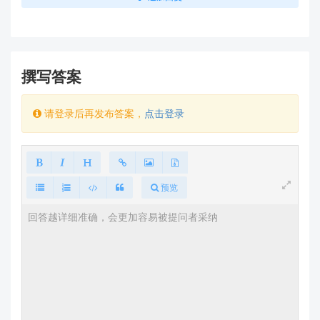
入需选 50V 以上保险丝）。
常见误区
：用户可能使用了“1.5A 电流值相
同”的保险丝，但忽略了
电压等级或熔断速度
（如慢熔保险丝无法应对瞬时浪涌）。
撰写答案
PCB 设计或焊接问题
请登录后再发布答案，
点击登录
从您提供的 PCB 元件图可见，输入/输出走线
较细。若走线存在
虚焊、铜皮短路
（如截图中
U1 芯片周围区域），会导致局部过流。
重点检查
：用放大镜查看 F2 保险丝座焊点是否
有锡渣短路，以及 C10/C11 电容是否极性接
预览
反。
🛠️
分步排查指南（请按顺序操作）
为高效定位问题，请按以下步骤自检（
新手友好版，无
需专业设备
）：