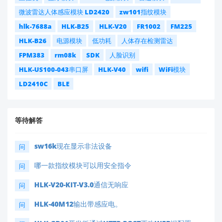
您之前使用 HLK-5M05 时也遇到过电路击穿问题，说
微波雷达人体感应模块 LD2420
zw101指纹模块
明负载环境可能存在共性风险。海凌科提供
定制化浪涌
hlk-7688a
HLK-B25
HLK-V20
FR1002
FM225
防护方案
，欢迎进一步沟通需求！
HLK-B26
电源模块
低功耗
人体存在检测雷达
祝您调试顺利，如有疑问随时联系！ 😊
FPM383
rm08k
SDK
人脸识别
HLK-US100-043串口屏
HLK-V40
wifi
WiFi模块
LD2410C
BLE
等待解答
sw16k现在显示非法设备
问
哪一款指纹模块可以用安全指令
问
HLK-V20-KIT-V3.0通信无响应
问
HLK-40M12输出带感应电。
问