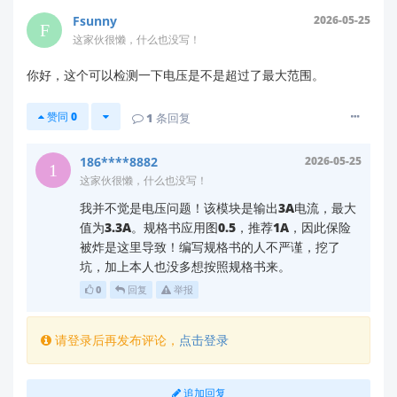
在 9–36V 范围内，并检查电源是否有浪涌（如
Fsunny
2026-05-25
电机/继电器共用电源时易产生反电动势）。
这家伙很懒，什么也没写！
输出端短路或过载
你好，这个可以检测一下电压是不是超过了最大范围。
模块最大输出电流为 10A（如规格书标注）。
赞同
0
1
条回复
若负载短路或瞬时电流超过 10A（例如电机启
动、电容充电浪涌），F2 会熔断以保护电路。
关键线索
：您提供的 PCB 原理图中，C10/C11
186****8882
2026-05-25
这家伙很懒，什么也没写！
为输入滤波电容。若电容容量过大（如
>470μF），启动时的浪涌电流可能远超保险丝
我并不觉是电压问题！该模块是输出3A电流，最大
承受能力（规格书推荐值通常 ≤100μF）。
值为3.3A。规格书应用图0.5，推荐1A，因此保险
被炸是这里导致！编写规格书的人不严谨，挖了
保险丝规格匹配问题
坑，加上本人也没多想按照规格书来。
规格书推荐 F2 为
1.5A/250V 快熔保险丝
（如
0
回复
举报
截图中的“F2: 1.5A”）。但实际选型需同时关
注：
请登录后再发布评论，
点击登录
电流额定值
：1.5A 是稳态电流，浪涌耐受
能力需符合模块启动特性。
追加回复
电压等级
：必须 ≥ 输入电压（例如 36V 输