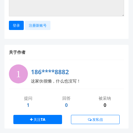
步
操作
预期结果
异常处理
骤
1.
登录
注册新账号
断
开
F2 保险
说明问题在
负
移除所有输出端负
负
丝不再熔
载端
（检查负
载，仅给模块供电
载
断
载是否短路）
关于作者
测
试
186****8882
2.
若电阻
这家伙很懒，什么也没写！
测
≈0Ω，说明
输
量
万用表调至蜂鸣
电阻值
入端短路
（重
输
档，测量 VIN+ 与
>10Ω（无
点查
提问
回答
被采纳
入
GND 间电阻
1
0
短路）
C10/C11 电
0
电
容和 U1 芯
阻
片）
关注TA
发私信
3.