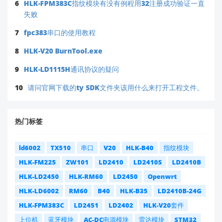
6
HLK-FPM383C指纹模块有没有例程用32注册成功验证一直
失败
若以上步骤仍无法解决：
7
fpc383串口的使用教程
请提供更多信息
：
输入电源类型（如适配器/电池）及实测电压
8
HLK-V20 BurnTool.exe
输出负载设备详情（功率/类型）
9
HLK-LD1115H通讯协议的疑问
保险丝实际型号照片（便于核对规格）
专业团队介入
：
10
请问官网下载的ty SDK文件夹该用什么来打开工程文件。
我们的技术工程师将为您
1v1 分析电路图
，请将完
整资料发送至官方邮箱：
📧
support@hlktech.cn
热门标签
（邮件标题注明：
HLK-10M03B_F2故障_长沙寻简智
）
能科技
ld6002
TX510
串口
V20
HLK-B40
指纹模块
⚠️
重要提醒
：
HLK-FM225
ZW101
LD2410
LD2410S
LD2410B
请勿自行更换更高电流保险丝（可能损坏模块
HLK-LD2450
HLK-RM60
LD2450
Openwrt
主芯片）
HLK-LD6002
RM60
B40
HLK-B35
LD2410B-24G
HLK-10M03B 为工业级模块，
非防水设计
，
HLK-FPM383C
LD2451
LD2402
HLK-V20套件
需确保工作环境干燥无粉尘
上位机
蓝牙模块
AC-DC电源模块
雷达模块
STM32