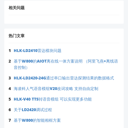
型号完全
验
相关问题
一致
若不符，请更
证
对比实际保险丝型
（例：
换为
海凌科
保
号与规格书（如截
指定型号
（可
1500mA
险
图标
提供型号清
250V
丝
注“1.5A/250V”）
热门文章
单）
Fast-
问题：F2保险丝为何炸了呢？明明使用的和规格书里面的一
规
）
Acting
样？
格
1
HLK-LD2410雷达模块问题
4.
2
基于W800的AIOT离在线一体方案说明 （阿里飞燕+离线语
检
音控制）
若输入端有电机/
查
浪涌电流
未加浪涌抑制
继电器，增加
TVS
3
HLK-LD2420-24G通过串口输出雷达探测结果的数据格式
浪
降低，F2
时，保险丝易
二极管
（如
涌
不再熔断
误触发
4
海凌科人气语音模组V20改词攻略 支持自由定制
SMAJ36CA）
抑
5
制
HLK-V40 TTS转语音模组 可以实现更多功能
6
关于LD2420调试过程
✅
新手提示
：您作为物联网开发新手，建议优先执
行
步骤1 和 步骤2
——90% 的类似问题源于负载
7
基于W800的智能相框方案
短路或输入异常。