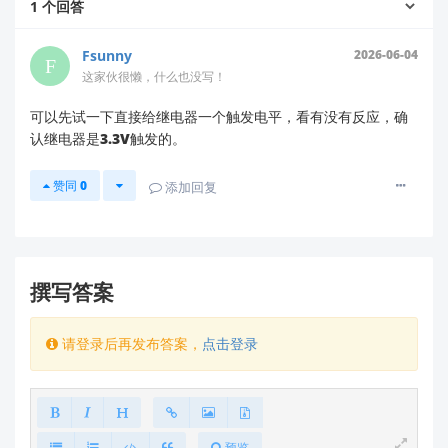
1
个回答
的方案非常正确，这是解决此类问题的标准工程实践。
具体实施建议：
Fsunny
2026-06-04
电源隔离方案
：
这家伙很懒，什么也没写！
VRB0505YMD-5WR3确实适合此应用场景
可以先试一下直接给继电器一个触发电平，看有没有反应，确
（5V输入，5V输出，3000VDC隔离电压）
认继电器是3.3V触发的。
建议在隔离后的5V输出端增加以下滤波：
10μF钽电容（靠近DC-DC模块输出）
赞同
0
添加回复
并联0.1μF陶瓷电容（靠近传感器电源引
脚）
使用XC6206将隔离后的5V转为3.3V是合理选
择，但请确保其输入电容充足
撰写答案
关键实施细节
：
请登录后再发布答案，
点击登录
完全隔离
：确保隔离后的GND_3.3V与系统其
他地线
物理上完全分离
，不能有任何连接点
信号隔离
：建议在信号线路上增加光耦隔离（如
PC817），特别是当控制信号从传感器到继电
预览