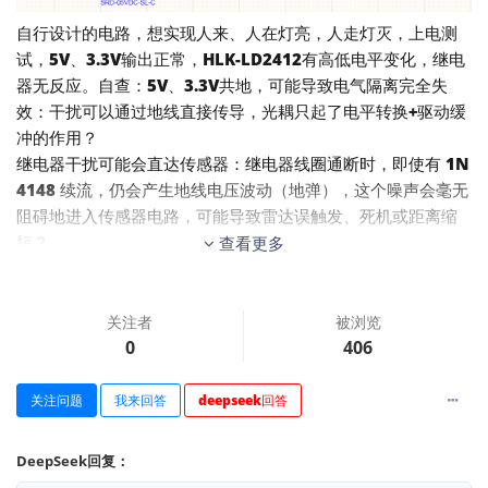
自行设计的电路，想实现人来、人在灯亮，人走灯灭，上电测
试，5V、3.3V输出正常，HLK-LD2412有高低电平变化，继电
器无反应。自查：5V、3.3V共地，可能导致电气隔离完全失
效：干扰可以通过地线直接传导，光耦只起了电平转换+驱动缓
冲的作用？
继电器干扰可能会直达传感器：继电器线圈通断时，即使有 1N
4148 续流，仍会产生地线电压波动（地弹），这个噪声会毫无
阻碍地进入传感器电路，可能导致雷达误触发、死机或距离缩
短？
查看更多
交流漏电风险：虽然 HLK-PM01 是隔离模块，但若外部接线引
入浪涌，共地使得传感器侧也暴露在强电地电位波动中？
考虑增加一个海凌科VRB0505YMD-5WR3DCDC隔离型DC-D
关注者
被浏览
0
406
C电源模块，经滤波电容（10µF 钽电容，16V），将5V转换为
隔离的5V，再经XC6206稳压到3.3V，形成一个隔离的3.3V电
源域（GND_3.3V）。让 3.3V传感器域和5V继电器域完全隔
关注问题
我来回答
deepseek回答
离，不共用任何地线。
DeepSeek回复：