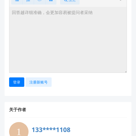
器驱动电路时
继电器驱动优化
：
续流二极管应紧贴继电器线圈放置
考虑增加RC吸收电路（如100Ω电阻
+0.1μF电容并联在继电器线圈两端）
PCB布局建议
：
将数字电路（传感器）与功率电路（继电器）在
PCB上分区布局
高电流路径（继电器驱动）应尽量短而宽
传感器地应采用星型接地，避免形成地环路
登录
注册新账号
补充建议
替代方案考虑
：
关于作者
如果空间允许，可考虑使用我们的
HLK-RM04
继电器模块
（集成隔离与驱动电路）
或使用固态继电器(SSR)，减少机械继电器产生
133****1108
的EMI