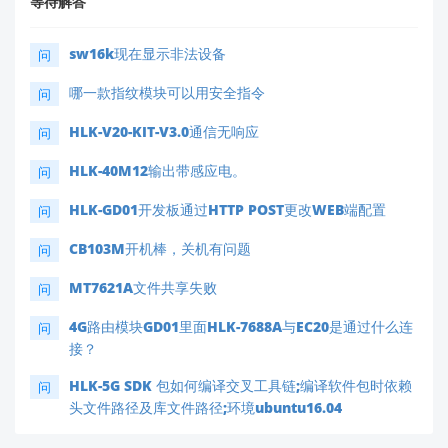
等待解答
sw16k现在显示非法设备
问
哪一款指纹模块可以用安全指令
问
HLK-V20-KIT-V3.0通信无响应
问
HLK-40M12输出带感应电。
问
HLK-GD01开发板通过HTTP POST更改WEB端配置
问
CB103M开机棒，关机有问题
问
MT7621A文件共享失败
问
4G路由模块GD01里面HLK-7688A与EC20是通过什么连
问
接？
HLK-5G SDK 包如何编译交叉工具链;编译软件包时依赖
问
头文件路径及库文件路径;环境ubuntu16.04