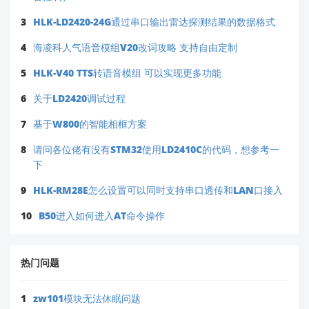
性指导。
3
HLK-LD2420-24G通过串口输出雷达探测结果的数据格式
4
海凌科人气语音模组V20改词攻略 支持自由定制
5
HLK-V40 TTS转语音模组 可以实现更多功能
6
关于LD2420调试过程
7
基于W800的智能相框方案
8
请问各位佬有没有STM32使用LD2410C的代码，想参考一
下
9
HLK-RM28E怎么设置可以同时支持串口透传和LAN口接入
10
B50进入如何进入AT命令操作
热门问题
1
zw101模块无法休眠问题