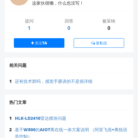
这家伙很懒，什么也没写！
测试建议
：
使用示波器监测传感器电源引脚，观察开关继电
提问
回答
被采纳
器时的噪声幅度
1
0
0
建议在最终设计中增加TVS二极管保护（如
SMAJ5.0A）防止浪涌
关注TA
发私信
您对电气隔离的理解非常专业，提出的解决方案方向完
全正确。这种电源隔离设计是工业级产品中常用的抗干
相关问题
扰措施，特别是在雷达感应与继电器控制共存的系统
中。
1
还有技术群吗，感觉手册讲的不是很详细
如需更详细的电路参考设计，您可以访问我们的官方技
术问答平台：
https://ask.hlktech.com
，或下载
相关模块的应用笔记：
热门文章
https://h.hlktech.com/Mobile/Download
1
HLK-LD2410雷达模块问题
若您在实施过程中遇到具体问题，欢迎将详细设计图和
测试数据发送至我们的技术支持邮箱：
2
基于W800的AIOT离在线一体方案说明 （阿里飞燕+离线语
support@hlktech.cn，我们的工程师将为您提供针对
音控制）