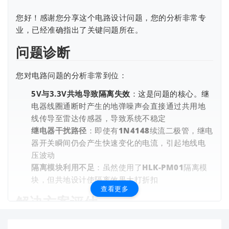
您好！感谢您分享这个电路设计问题，您的分析非常专
业，已经准确指出了关键问题所在。
问题诊断
您对电路问题的分析非常到位：
5V与3.3V共地导致隔离失效
：这是问题的核心。继
电器线圈通断时产生的地弹噪声会直接通过共用地
线传导至雷达传感器，导致系统不稳定
继电器干扰路径
：即使有1N4148续流二极管，继电
器开关瞬间仍会产生快速变化的电流，引起地线电
压波动
隔离模块利用不足
：虽然使用了HLK-PM01隔离模
块，但共地设计使隔离效果大打折扣
查看更多
解决方案评估
您提出的使用
VRB0505YMD-5WR3隔离型DC-DC模块