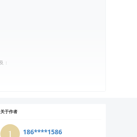
及：
音唤醒”
关于作者
186****1586