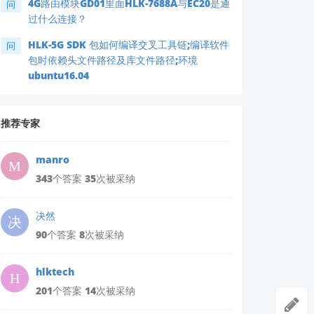
4G路由模块GD01里面HLK-7688A与EC20是通
问
过什么连接？
HLK-5G SDK 包如何编译交叉工具链;编译软件
问
包时依赖头文件路径及库文件路径;环境
ubuntu16.04
推荐专家
manro
343个答案 35次被采纳
决然
90个答案 8次被采纳
hlktech
201个答案 14次被采纳