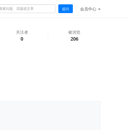
会员
中心
提问
关注者
被浏览
0
206