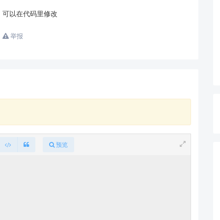
志）
，可以在代码里修改
征规范
（单词长度建议 2-4 个汉字，避免高频环境噪声干扰），新
举报
利！
预览