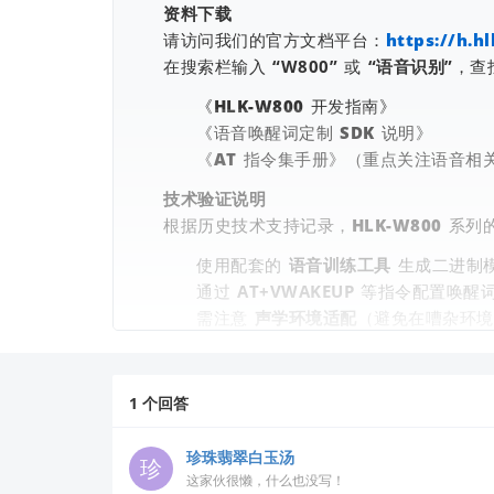
资料下载
请访问我们的官方文档平台：
https://h.
在搜索栏输入
“W800”
或
“语音识别”
，查
《HLK-W800 开发指南》
《语音唤醒词定制 SDK 说明》
《AT 指令集手册》（重点关注语音相
技术验证说明
根据历史技术支持记录，HLK-W800 系
使用配套的
语音训练工具
生成二进制
通过
AT+VWAKEUP
等指令配置唤醒词
需注意
声学环境适配
（避免在嘈杂环境
进一步支持
若文档未覆盖您的具体场景，建议访问
1
个回答
如需张工团队直接支持，请将以下信息
✅ 开发板版本号（如 V1.2）
珍珠翡翠白玉汤
✅ 当前使用的 SDK 版本
这家伙很懒，什么也没写！