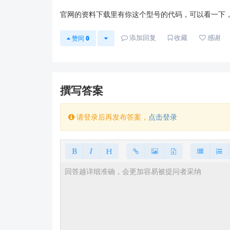
✅ 具体问题现象（建议附上串口调试日
官网的资料下载里有你这个型号的代码，可以看一下
⚠️ 温馨提示：语音唤醒词定制需符合
声学特
行基础功能验证。
添加回复
收藏
感谢
赞同
0
我们技术团队将持续为您提供支持，祝您开发顺
撰写答案
请登录后再发布答案，
点击登录