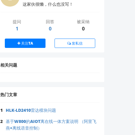
这家伙很懒，什么也没写！
手用户建议先使用默认唤醒词 “小凌同学” 进
提问
回答
被采纳
1
0
0
关注TA
发私信
相关问题
热门文章
1
HLK-LD2410雷达模块问题
2
基于W800的AIOT离在线一体方案说明 （阿里飞
燕+离线语音控制）