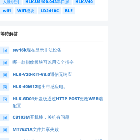
人脸识别
HLK-US100-043串口屏
HLK-V40
wifi
WiFi模块
LD2410C
BLE
等待解答
sw16k现在显示非法设备
问
哪一款指纹模块可以用安全指令
问
HLK-V20-KIT-V3.0通信无响应
问
HLK-40M12输出带感应电。
问
HLK-GD01开发板通过HTTP POST更改WEB端
问
配置
CB103M开机棒，关机有问题
问
MT7621A文件共享失败
问