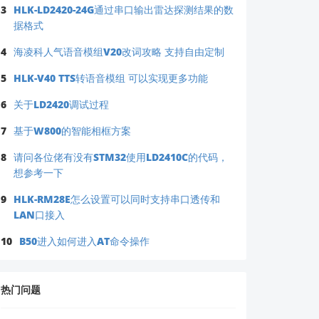
3
HLK-LD2420-24G通过串口输出雷达探测结果的数
据格式
4
海凌科人气语音模组V20改词攻略 支持自由定制
5
HLK-V40 TTS转语音模组 可以实现更多功能
6
关于LD2420调试过程
7
基于W800的智能相框方案
8
请问各位佬有没有STM32使用LD2410C的代码，
想参考一下
9
HLK-RM28E怎么设置可以同时支持串口透传和
LAN口接入
10
B50进入如何进入AT命令操作
热门问题