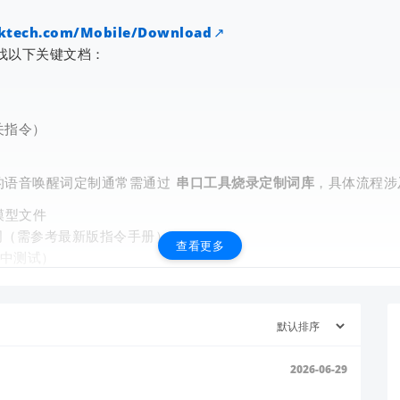
hlktech.com/Mobile/Download
找以下关键文档：
关指令）
查看更多
列的语音唤醒词定制通常需通过
串口工具烧录定制词库
，具体流程涉
模型文件
（需参考最新版指令手册）
查看更多
中测试）
技术问答平台：
https://ask.hlktech.com
搜索
“W800 语
发送至
support@hlktech.cn
：
2026-06-29