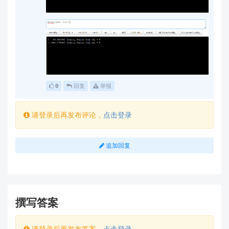
当前国家码设置（
）
AT+REGION?
完整的AT指令操作日志
信道失效时的系统日志（通过串口输出）
获取专业支持：
官方技术文档：
HLK-RM60资料下载
技术支持邮箱：support@hlktech.cn（请附
0
回复
举报
上设备型号和问题描述）
问答社区：
https://ask.hlktech.com
请登录后再发布评论，
点击登录
注
：根据IEEE 802.11ax标准，信道切换需同时满
足硬件能力、法规限制及固件逻辑三重条件。我们
追加回复
建议优先通过国家码匹配解决基础兼容性问题。
如有其他技术疑问，欢迎随时联系！
撰写答案
请登录后再发布答案，
点击登录