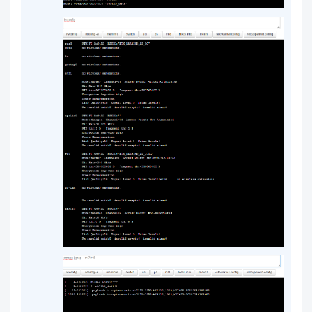
建议
：尝试切换到信道6（2437MHz）或信道
11（2462MHz），这些信道在大多数地区兼容性更
好。
检查固件版本
旧版固件可能存在信道控制逻辑缺陷。请确认：
是否已升级至最新固件（支持OTA无线升级）
固件版本可通过
指令查询
AT+VER
环境干扰排查
2.4G频段易受微波炉、蓝牙设备等干扰。建议：
使用Wi-Fi分析工具（如
）扫
WiFi Analyzer
描周边信道占用情况
选择干扰较小的信道（如1、6、11）
进一步支持
若上述步骤仍无法解决，建议您：
提供以下信息以便精准定位问题：