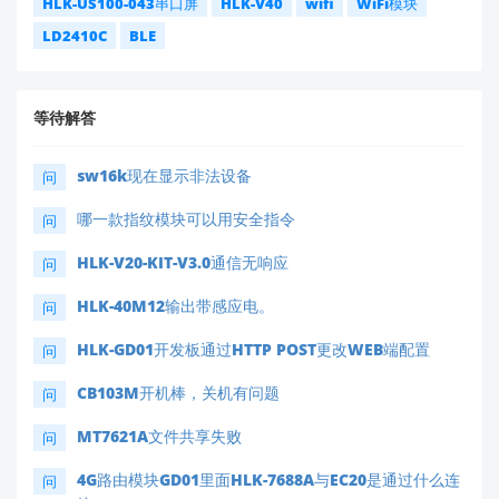
HLK-US100-043串口屏
HLK-V40
wifi
WiFi模块
LD2410C
BLE
等待解答
sw16k现在显示非法设备
问
哪一款指纹模块可以用安全指令
问
HLK-V20-KIT-V3.0通信无响应
问
HLK-40M12输出带感应电。
问
HLK-GD01开发板通过HTTP POST更改WEB端配置
问
CB103M开机棒，关机有问题
问
MT7621A文件共享失败
问
4G路由模块GD01里面HLK-7688A与EC20是通过什么连
问