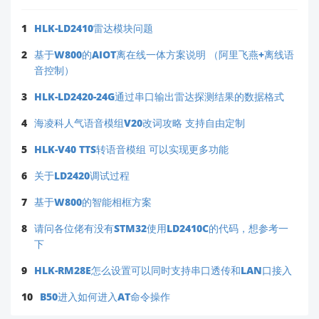
1
HLK-LD2410雷达模块问题
2
基于W800的AIOT离在线一体方案说明 （阿里飞燕+离线语
音控制）
3
HLK-LD2420-24G通过串口输出雷达探测结果的数据格式
4
海凌科人气语音模组V20改词攻略 支持自由定制
5
HLK-V40 TTS转语音模组 可以实现更多功能
6
关于LD2420调试过程
7
基于W800的智能相框方案
8
请问各位佬有没有STM32使用LD2410C的代码，想参考一
下
9
HLK-RM28E怎么设置可以同时支持串口透传和LAN口接入
10
B50进入如何进入AT命令操作