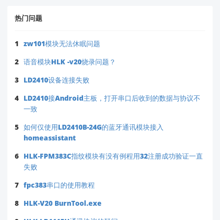
热门问题
1
zw101模块无法休眠问题
2
语音模块HLK -v20烧录问题？
3
LD2410设备连接失败
4
LD2410接Android主板，打开串口后收到的数据与协议不
一致
5
如何仅使用LD2410B-24G的蓝牙通讯模块接入
homeassistant
6
HLK-FPM383C指纹模块有没有例程用32注册成功验证一直
失败
7
fpc383串口的使用教程
8
HLK-V20 BurnTool.exe