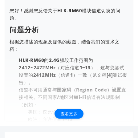
您好！感谢您反馈关于
HLK-RM60
模块信道切换的问
题。
问题分析
根据您描述的现象及提供的截图，结合我们的技术文
档：
HLK-RM60的2.4G频段工作范围为
2412~2472MHz
（对应信道1~13），这与您尝试
设置的2412MHz（信道1）一致（见文档[4]测试报
告）。
信道不可用通常与
国家码（Region Code）设置
直
接相关。不同国家/地区对Wi-Fi信道有法规限制
（例如：
美国：仅允许信道1~11
查看更多
欧洲：允许信道1~13
日本：允许信道1~14
中国：允许信道1~13，但部分信道有功率限制