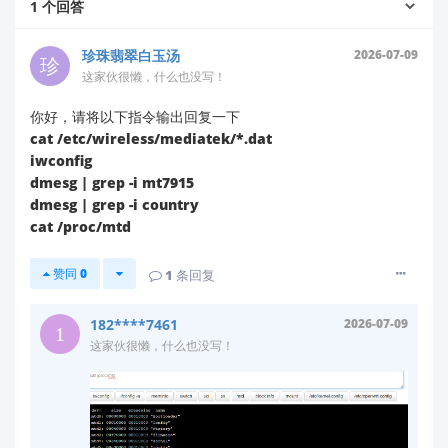
1
个回答
建议排查步骤
珍珠翡翠白玉汤
2026-07-09
确认国家码匹配性
这家伙很懒，什么也没写！
请检查当前设置的国家码是否与实际使用地区一
致。例如：
你好，请将以下指令输出回复一下
cat /etc/wireless/mediatek/*.dat
若在中国使用，请设置为
CN
iwconfig
若在美国使用，请设置为
US
dmesg | grep -i mt7915
错误的国家码会导致部分信道被强制禁用
dmesg | grep -i country
cat /proc/mtd
验证信道可用性
根据文档[4]，2.4G频段的发射功率因协议不同而
赞同
0
1
条回复
异：
182****7461
2026-07-09
2.4G Wi-Fi:

这家伙很懒，什么也没写！
16.53dBm(802.11b), 14.73dBm(802.11g), 
15.86dBm(802.11n20),

15.65dBm(802.11n40), 17.59dBm(802.11ax