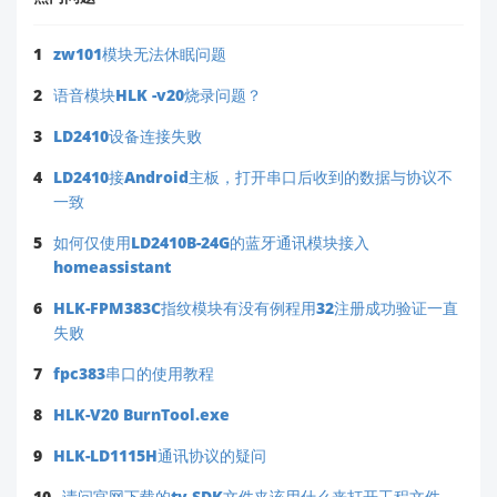
1
zw101模块无法休眠问题
2
语音模块HLK -v20烧录问题？
3
LD2410设备连接失败
4
LD2410接Android主板，打开串口后收到的数据与协议不
一致
5
如何仅使用LD2410B-24G的蓝牙通讯模块接入
homeassistant
6
HLK-FPM383C指纹模块有没有例程用32注册成功验证一直
失败
7
fpc383串口的使用教程
8
HLK-V20 BurnTool.exe
9
HLK-LD1115H通讯协议的疑问
10
请问官网下载的ty SDK文件夹该用什么来打开工程文件。