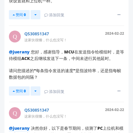
块设置就和上位机一样。
校验和
和
结束标识
参考官方文档中的标准指令格式：
F4 F3 F2
赞同
0
添加回复
F1 [长度] [命令] [参数...] [校验和] F8
F7 F6 F5
Q530851347
2024-02-22
使用默认参数重置
这家伙很懒，什么也没写！
发送
恢复出厂设置指令
：
F4 F3 F2 F1 04 00
@juerany
您好，感谢指导，MCU在发送指令给模组时，是等
FF 00 00 00 04 F8 F7 F6 F5
待模组ACK之后继续发送下一条，中间未进行其他延时。
此指令可将模块恢复至默认灵敏度设置，验证是
否为配置参数问题
请问您描述的“每条指令发送的速度”是指波特率，还是指每帧
数据包的间隔？
分步调整灵敏度
赞同
0
添加回复
建议采用
渐进式调整
而非一次性大幅修改
每次仅调整1-2个距离门的灵敏度，观察模块响
应
Q530851347
2024-02-22
推荐起始值：近距离区域（1-3m）设置为80-
这家伙很懒，什么也没写！
100，中距离（3-6m）设置为60-80
@juerany
决然你好，以下是春节期间，侦测了PC上位机和模
固件升级检查