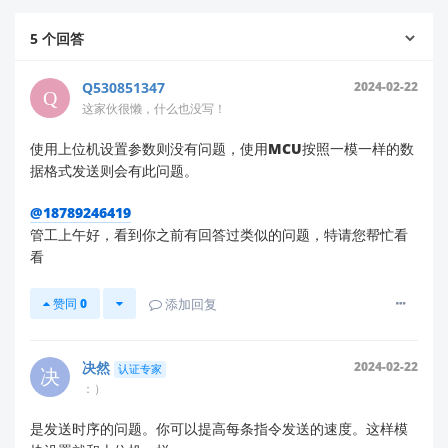
），导致模块持续判断为"有人"状态
67...
C9 0D 42 04 21 29 13 C8 0C ED 0A 0D 06 95 05 D5 04 01 0
5
个回答
特别值得注意的是，配置后的数据中第5字节从
变为
3 74 03 88 02 15 02 42 02
F8 F7 F6 F5
00
，这表明模块工作模式发生了改变。结合能量值的显
01
著提升，说明灵敏度配置可能触发了模块的特殊工作状
Q530851347
2024-02-22
这家伙很懒，什么也没写！
态。
可能原因
使用上位机设置参数则没有问题，使用MCU按照一模一样的数
据格式发送则会有此问题。
灵敏度配置超出合理范围
：可能设置了过高的灵敏
@18789246419
度阈值，导致环境噪声被误判为人体信号
管工上午好，看到你之前有回答过类似的问题，特请您帮忙看
固件版本兼容性问题
：特定固件版本对灵敏度配置
看
指令的处理存在逻辑缺陷
配置指令格式不完整
：缺少必要的参数或校验，导
赞同
0
添加回复
致模块进入异常工作状态
建议解决方案
决然
2024-02-22
认证专家
：）
检查配置指令完整性
是发送时序的问题。你可以提高每条指令发送的速度。这样模
请确认您发送的灵敏度配置指令是否包含完整的