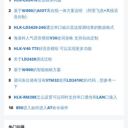
2
基于W800的AIOT离在线一体方案说明 （阿里飞燕+离线语
音控制）
3
HLK-LD2420-24G通过串口输出雷达探测结果的数据格式
4
海凌科人气语音模组V20改词攻略 支持自由定制
5
HLK-V40 TTS转语音模组 可以实现更多功能
6
关于LD2420调试过程
7
基于W800的智能相框方案
8
请问各位佬有没有STM32使用LD2410C的代码，想参考一
下
9
HLK-RM28E怎么设置可以同时支持串口透传和LAN口接入
10
B50进入如何进入AT命令操作
热门问题