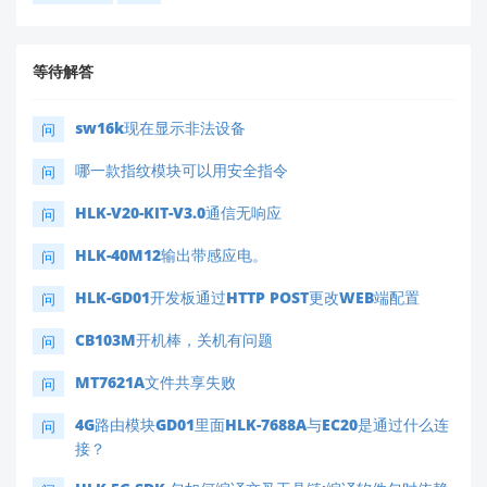
等待解答
sw16k现在显示非法设备
问
哪一款指纹模块可以用安全指令
问
HLK-V20-KIT-V3.0通信无响应
问
HLK-40M12输出带感应电。
问
HLK-GD01开发板通过HTTP POST更改WEB端配置
问
CB103M开机棒，关机有问题
问
MT7621A文件共享失败
问
4G路由模块GD01里面HLK-7688A与EC20是通过什么连
问
接？