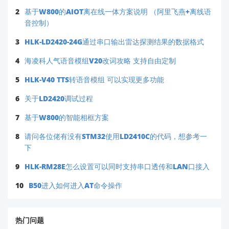
2
基于W800的AIOT离在线一体方案说明 （阿里飞燕+离线语
音控制）
3
HLK-LD2420-24G通过串口输出雷达探测结果的数据格式
4
海凌科人气语音模组V20改词攻略 支持自由定制
5
HLK-V40 TTS转语音模组 可以实现更多功能
6
关于LD2420调试过程
7
基于W800的智能相框方案
8
请问各位佬有没有STM32使用LD2410C的代码，想参考一
下
9
HLK-RM28E怎么设置可以同时支持串口透传和LAN口接入
10
B50进入如何进入AT命令操作
热门问题