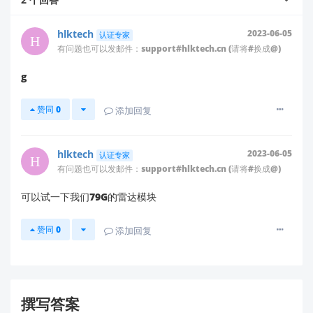
[[2]]
hlktech
2023-06-05
认证专家
如果您确实需要开发定制化的洞穴内昆虫探测雷达模
有问题也可以发邮件：support#hlktech.cn (请将#换成@)
块，建议您可以考虑以下步骤：
g
技术合作
：与专业的雷达技术公司合作，结合现有
的雷达技术和生物识别技术进行定制开发。
赞同
0
添加回复
二次开发
：基于现有的物联网模块（如我们公司的
HLK系列模块）进行二次开发，加入特定的传感器
来实现目标功能。
hlktech
2023-06-05
认证专家
有问题也可以发邮件：support#hlktech.cn (请将#换成@)
如果您有进一步的技术需求或想了解更多详情，欢迎随
时联系我们，我们会尽力为您提供支持和帮助。
可以试一下我们79G的雷达模块
希望以上信息对您有所帮助！如有其他问题，请随时告
赞同
0
添加回复
知。
撰写答案