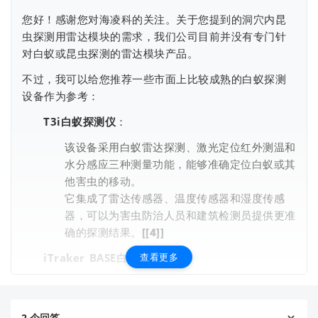
您好！感谢您对海凌科的关注。关于您提到的洞穴内昆
虫探测用雷达模块的需求，我们公司目前并没有专门针
对白蚁或昆虫探测的雷达模块产品。
不过，我可以给您推荐一些市面上比较成熟的白蚁探测
设备作为参考：
T3i白蚁探测仪
：
查看更多
该设备采用白蚁雷达探测、激光定位红外测温和
水分感应三种测量功能，能够准确定位白蚁或其
他害虫的移动。
它集成了雷达传感器、温度传感器和湿度传感
器，可以为害虫防治人员和建筑检测员提供更准
确的探测结果。[[4]]
iTraker BASE白蚁探测仪
查看更多
：
这款设备同样集成了雷达传感器、温度传感器和
湿度传感器，能够精确定位白蚁活动的位置。
特别适合用于建筑物内部及木材中的白蚁检测。
2
个回答