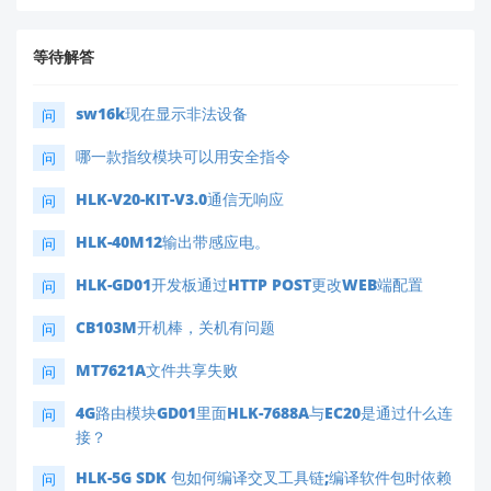
等待解答
sw16k现在显示非法设备
问
哪一款指纹模块可以用安全指令
问
HLK-V20-KIT-V3.0通信无响应
问
HLK-40M12输出带感应电。
问
HLK-GD01开发板通过HTTP POST更改WEB端配置
问
CB103M开机棒，关机有问题
问
MT7621A文件共享失败
问
4G路由模块GD01里面HLK-7688A与EC20是通过什么连
问
接？
HLK-5G SDK 包如何编译交叉工具链;编译软件包时依赖
问