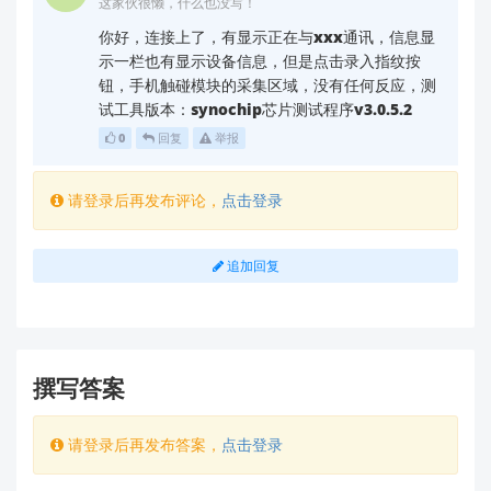
⚠️ 注意：若下载的压缩包内仅含协议文件，请
这家伙很懒，什么也没写！
检查是否误下载了"协议说明文档"而非完整
你好，连接上了，有显示正在与xxx通讯，信息显
SDK。完整 Demo 项目应包含
/
主
.ino
.c
示一栏也有显示设备信息，但是点击录入指纹按
程序文件、依赖库及使用说明。
钮，手机触碰模块的采集区域，没有任何反应，测
试工具版本：synochip芯片测试程序v3.0.5.2
问题2：ZWDemo_2022080316 测
0
回复
举报
试工具使用问题
请登录后再发布评论，
点击登录
您描述的接线方式（VCC=3.3V、TX/RX 交叉连接、
GND 共地）
基本正确
，但无反应可能由以下常见原因导
追加回复
致。请按顺序排查：
基础排查步骤
USB-TTL 驱动与端口识别
撰写答案
确保电脑已安装
CH340/CP2102 驱动
（常见
USB-TTL 芯片驱动）。
请登录后再发布答案，
点击登录
打开设备管理器 → 查看
“端口 (COM 和
LPT)”
→ 确认连接后出现新 COM 口（如