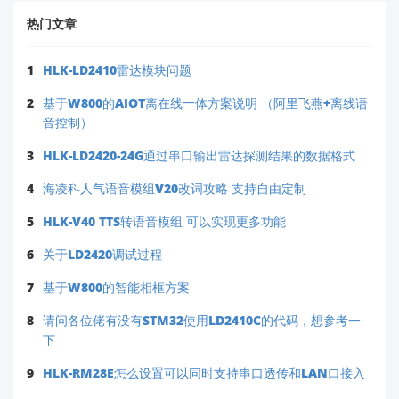
路，避免接线错误。
热门文章
🔍 若以上步骤无效，请提供以下信息以便精准定
位：
1
HLK-LD2410雷达模块问题
操作系统（Windows 版本）
2
基于W800的AIOT离在线一体方案说明 （阿里飞燕+离线语
USB-TTL 型号（如 FT232/CH340）
音控制）
模块背面标签型号（例：ZW101-01-
3
HLK-LD2420-24G通过串口输出雷达探测结果的数据格式
20230101）
4
海凌科人气语音模组V20改词攻略 支持自由定制
下一步支持指引
5
HLK-V40 TTS转语音模组 可以实现更多功能
即时自助资源
6
关于LD2420调试过程
完整操作视频与图文教程：
7
基于W800的智能相框方案
🔗
https://ask.hlktech.com/c/zw-
8
请问各位佬有没有STM32使用LD2410C的代码，想参考一
series/
下
HLK-ZW101 详细规格书：
🔗
下载链接（搜索型号后选择"Datasheet"）
9
HLK-RM28E怎么设置可以同时支持串口透传和LAN口接入