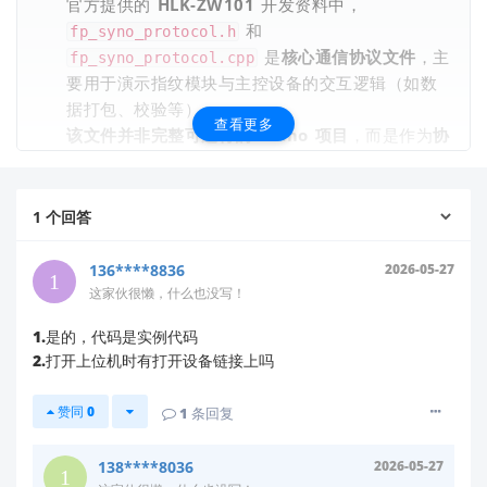
官方提供的
HLK-ZW101
开发资料中，
和
fp_syno_protocol.h
是
核心通信协议文件
，主
fp_syno_protocol.cpp
要用于演示指纹模块与主控设备的交互逻辑（如数
据打包、校验等）。
查看更多
该文件并非完整可运行的 Demo 项目
，而是作为
协
议参考片段
提供。实际开发中，您需要：
下载
完整 SDK 开发包
（含工程模板、驱动库
及完整 Demo 代码）。
1
个回答
结合您的主控平台（如 STM32、ESP32 等）
进行环境配置和代码集成。
136****8836
2026-05-27
✅
操作建议
：
这家伙很懒，什么也没写！
请访问我司官方资料下载平台获取最新版 SDK：
1.是的，代码是实例代码
🔗
2.打开上位机时有打开设备链接上吗
https://h.hlktech.com/Mobile/Download
→ 搜索
“HLK-ZW101”
→ 选择
“SDK 开发
赞同
0
1
条回复
包”
（通常包含
类命名的
ZWDemo_Full_Vx.x.zip
完整工程）。
138****8036
2026-05-27