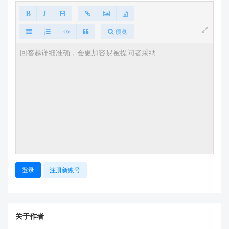
）。
COM3
若未识别
：重新插拔 USB-TTL，或更换 USB
数据线（避免仅充电线）。
预览
测试工具配置关键项
打开
工具 →
必须选择
ZWDemo_2022080316
正确的 COM 口和波特率
：
波特率：
115200
（默认值，部分模块支持
9600/57600，需核对规格书）。
数据位：8，停止位：1，校验位：无。
点击
“打开串口”
后，观察工具状态栏是否显示
“已连接”
（非仅"设备识别"）。
指纹录入操作规范
登录
注册新账号
模块需先
初始化
：点击工具中的
“模块复位”
或
“获取版本号”
按钮（成功会返回版本信
息）。
关于作者
录入时：
将手指
垂直按压
在传感器表面（非滑动），