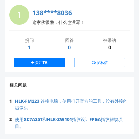
保持 1-2 秒后抬起。
138****8036
重复 3 次以完成同一指纹录入（工具会提
示进度）。
这家伙很懒，什么也没写！
若仍无反应
：
检查传感器表面是否清洁（油污/划痕影响
提问
回答
被采纳
识别）。
1
0
0
尝试
短接模块的 RST 引脚至 GND 复位
（部分批次需硬件复位）。
关注TA
发私信
高级建议
固件兼容性
：
相关问题
确保模块固件为最新版（旧固件可能与测试工具不
兼容）。
1
HLK-FM223 连接电脑，使用打开官方的工具，没有外接的
→ 通过工具中的
“固件升级”
功能更新（需下载对
摄像头
应
文件，路径见资料下载平台）。
.bin
2
使用XC7A35T和HLK-ZW101指纹设计FPGA指纹解锁项
新手友好方案
：
目。
作为物联网开发新手，建议优先使用我司
标准评估
板
（如 HLK-ZW101-EVB），它已预集成驱动电