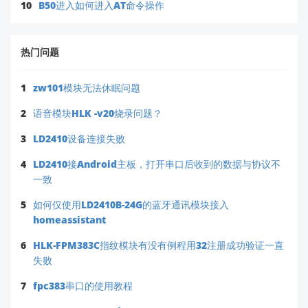
10
B50进入如何进入AT命令操作
人工技术支持
若问题仍存，请将
接线照片、操作录屏、错误日志
热门问题
发送至业务邮箱：
✉️
support@hlktech.cn
（标题注明：
1
zw101模块无法休眠问题
[HLK-ZW101] 测试工具问题-长沙寻简
，我们将优先处理您的需求）
智能科技
2
语音模块HLK -v20烧录问题？
作为长期合作伙伴（您此前采购过 ZW111 指纹模块及
3
LD2410设备连接失败
语音方案），我司技术团队可提供
免费远程指导
，助您
高效完成校园语音报警器项目中的指纹集成环节。感谢
4
LD2410接Android主板，打开串口后收到的数据与协议不
您的信任，我们将全力保障您的开发体验！
一致
5
如何仅使用LD2410B-24G的蓝牙通讯模块接入
homeassistant
6
HLK-FPM383C指纹模块有没有例程用32注册成功验证一直
失败
7
fpc383串口的使用教程