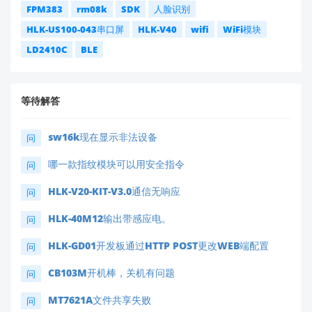
FPM383
rm08k
SDK
人脸识别
HLK-US100-043串口屏
HLK-V40
wifi
WiFi模块
LD2410C
BLE
等待解答
sw16k现在显示非法设备
问
哪一款指纹模块可以用安全指令
问
HLK-V20-KIT-V3.0通信无响应
问
HLK-40M12输出带感应电。
问
HLK-GD01开发板通过HTTP POST更改WEB端配置
问
CB103M开机棒，关机有问题
问
MT7621A文件共享失败
问