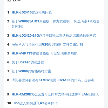
由于姿态解算涉及具体算法实现，
强烈建议参考官方技
术文档
：
1
HLK-LD2410雷达模块问题
下载HLK-AS201-9完整资料：
2
基于W800的AIOT离在线一体方案说明 （阿里飞燕+离线语
🔗
音控制）
https://h.hlktech.com/Mobile/Download
3
HLK-LD2420-24G通过串口输出雷达探测结果的数据格式
（搜索型号获取数据手册、通信协议及示例代码）
4
海凌科人气语音模组V20改词攻略 支持自由定制
若问题仍未解决：
5
HLK-V40 TTS转语音模组 可以实现更多功能
请将
原始数据样本
、
转换代码片段
及
官方APP截
图
整理后发送至技术支持邮箱：
6
关于LD2420调试过程
✉️
support@hlktech.cn
7
基于W800的智能相框方案
我们的技术团队将针对性分析算法差异并提供指
导。
8
请问各位佬有没有STM32使用LD2410C的代码，想参考一
下
💡
温馨提示
：对于新手开发者，建议优先使用官方
9
HLK-RM28E怎么设置可以同时支持串口透传和LAN口接入
提供的SDK或示例工程（如存在），可大幅降低开
10
B50进入如何进入AT命令操作
发难度。您对物联网设备的热情值得肯定，遇到技