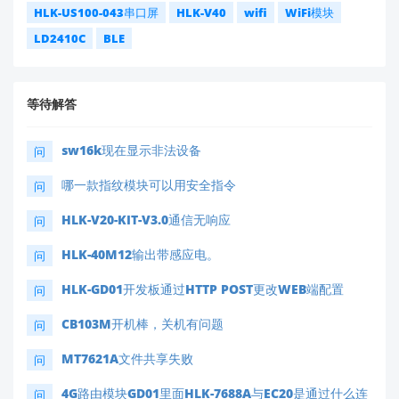
HLK-US100-043串口屏
HLK-V40
wifi
WiFi模块
LD2410C
BLE
等待解答
sw16k现在显示非法设备
问
哪一款指纹模块可以用安全指令
问
HLK-V20-KIT-V3.0通信无响应
问
HLK-40M12输出带感应电。
问
HLK-GD01开发板通过HTTP POST更改WEB端配置
问
CB103M开机棒，关机有问题
问
MT7621A文件共享失败
问
4G路由模块GD01里面HLK-7688A与EC20是通过什么连
问