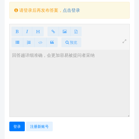
示例
：陀螺仪数据需积分，但会累积漂移；加速
请登录后再发布答案，
点击登录
度计受运动干扰；磁力计需地磁校准。
校准参数未应用
传感器出厂前可能已存储
校准参数
（如零偏、比
预览
例因子），若未从设备读取并应用，会导致系统
性误差。
建议
：查阅文档确认是否需通过特定AT指令读
取校准数据。
🛠️
排查步骤建议
验证数据格式
# 示例：正确解析小端格式的16位整数（假设每
轴2字节）

import struct

登录
注册新账号
raw_data = b'\x01\x00\x02\x00...'  # 
您读取的16字节数据
