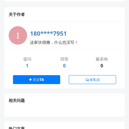
x = struct.unpack('<h', raw_data[0:
2])[0]  # '<h'表示小端16位有符号整数

关于作者
y = struct.unpack('<h', raw_data[2:
4])[0]

180****7951
对比原始数据
这家伙很懒，什么也没写！
同时开启官方APP和您的程序，记录
同一时刻的
提问
原始数据
，确认是否一致。若原始数据已不同，
回答
被采纳
1
0
0
则可能是连接配置问题（如MTU大小、通知使
能）。
关注TA
发私信
简化测试场景
将传感器
水平静止放置
，检查加速度计Z轴是否
相关问题
接近重力加速度（9.8 m/s²），若偏差过大需
重新校准。
📚
获取官方支持
热门文章