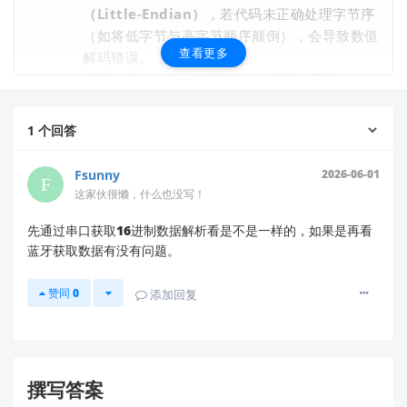
（Little-Endian）
，若代码未正确处理字节序
（如将低字节与高字节顺序颠倒），会导致数值
查看更多
解码错误。
建议
：检查
读取后的字节重组逻辑（例
bleak
如使用
处理16位有
struct.unpack('<h'...)
符号整数）。
1
个回答
坐标系定义差异
Fsunny
2026-06-01
官方APP可能使用
NED（北-东-地）
或
这家伙很懒，什么也没写！
ENU（东-北-天）
坐标系，而您的代码可能采
先通过串口获取16进制数据解析看是不是一样的，如果是再看
用其他定义（如设备默认的传感器坐标系）。
蓝牙获取数据有没有问题。
建议
：确认传感器数据手册中的坐标轴方向说明
（X/Y/Z轴对应设备物理方向）。
赞同
0
添加回复
滤波算法缺失
原始数据需经过
传感器融合算法
（如卡尔曼滤
波、互补滤波）才能输出稳定姿态角。
官方APP可能内置了动态校准和滤波逻辑，而简
撰写答案
单线性转换无法还原复杂环境下的姿态。