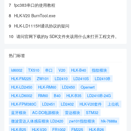
7
fpc383串口的使用教程
8
HLK-V20 BurnTool.exe
9
HLK-LD1115H通讯协议的疑问
10
请问官网下载的ty SDK文件夹该用什么来打开工程文件。
热门标签
ld6002
TX510
串口
V20
HLK-B40
指纹模块
HLK-FM225
ZW101
LD2410
LD2410S
LD2410B
HLK-LD2450
HLK-RM60
LD2450
Openwrt
HLK-LD6002
RM60
B40
HLK-B35
LD2410B-24G
HLK-FPM383C
LD2451
LD2402
HLK-V20套件
上位机
蓝牙模块
AC-DC电源模块
雷达模块
STM32
微波雷达人体感应模块 LD2420
zw101指纹模块
hlk-7688a
HLK-B25
HLK-V20
FR1002
FM225
HLK-B26