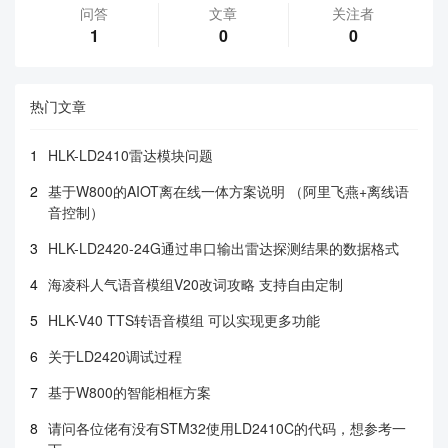
问答
文章
关注者
1
0
0
热门文章
1
HLK-LD2410雷达模块问题
2
基于W800的AIOT离在线一体方案说明 （阿里飞燕+离线语
音控制）
3
HLK-LD2420-24G通过串口输出雷达探测结果的数据格式
4
海凌科人气语音模组V20改词攻略 支持自由定制
5
HLK-V40 TTS转语音模组 可以实现更多功能
6
关于LD2420调试过程
7
基于W800的智能相框方案
8
请问各位佬有没有STM32使用LD2410C的代码，想参考一