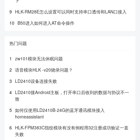
下
9
HLK-RM28E怎么设置可以同时支持串口透传和LAN口接入
10
B50进入如何进入AT命令操作
热门问题
1
zw101模块无法休眠问题
2
语音模块HLK -v20烧录问题？
3
LD2410设备连接失败
4
LD2410接Android主板，打开串口后收到的数据与协议不一
致
5
如何仅使用LD2410B-24G的蓝牙通讯模块接入
homeassistant
6
HLK-FPM383C指纹模块有没有例程用32注册成功验证一直
失败