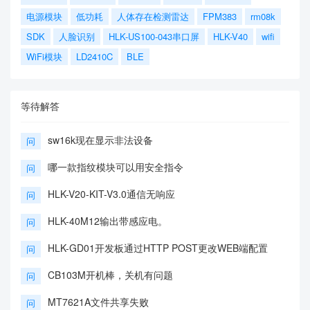
电源模块
低功耗
人体存在检测雷达
FPM383
rm08k
SDK
人脸识别
HLK-US100-043串口屏
HLK-V40
wifi
WiFi模块
LD2410C
BLE
等待解答
sw16k现在显示非法设备
问
哪一款指纹模块可以用安全指令
问
HLK-V20-KIT-V3.0通信无响应
问
HLK-40M12输出带感应电。
问
HLK-GD01开发板通过HTTP POST更改WEB端配置
问
CB103M开机棒，关机有问题
问
MT7621A文件共享失败
问