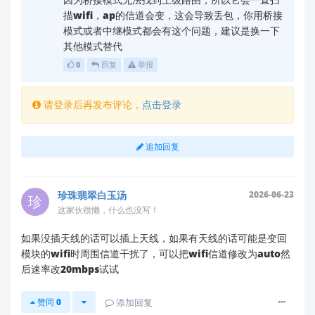
由于此问题涉及具体硬件工作状态，建议提供以下信息
描wifi，ap的信道会变，这会导致丢包，你用桥接
以便进一步分析：
模式或者中继模式都会有这个问题，建议是换一下
其他模式替代
模块固件版本号（可通过Web界面查看）
0
回复
举报
具体使用的信道和频宽设置
丢包测试时的距离和障碍物情况
请登录后再发布评论，
点击登录
您可通过以下方式获取专业支持： 📧 技术支持邮箱：
support@hlktech.cn
追加回复
📚 参考文档：
https://ask.hlktech.com
（搜
索"RM08K 桥接模式"） 🛠️ 官方资料下载：
https://h.hlktech.com/Mobile/Download
珍珠翡翠白玉汤
2026-06-23
注：根据我司技术规范，无线模块在不同工作模式
这家伙很懒，什么也没写！
下的射频参数会动态调整，这是正常设计行为。若
如果没插天线的话可以插上天线，如果有天线的话可能是变回
需确保纯AP模式下的最佳性能，建议直接配置为AP
模块的wifi时周围信道干扰了，可以把wifi信道修改为auto然
工作模式而非桥接模式。
后速率改20mbps试试
赞同
0
添加回复