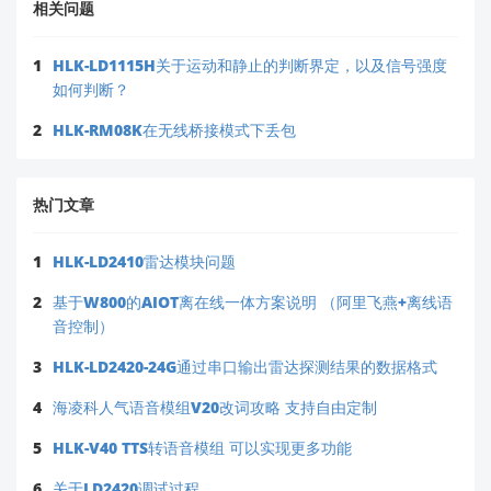
相关问题
1
HLK-LD1115H关于运动和静止的判断界定，以及信号强度
如何判断？
2
HLK-RM08K在无线桥接模式下丢包
热门文章
1
HLK-LD2410雷达模块问题
2
基于W800的AIOT离在线一体方案说明 （阿里飞燕+离线语
音控制）
3
HLK-LD2420-24G通过串口输出雷达探测结果的数据格式
4
海凌科人气语音模组V20改词攻略 支持自由定制
5
HLK-V40 TTS转语音模组 可以实现更多功能
6
关于LD2420调试过程