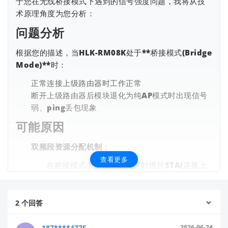
于您在无线桥接模式下遇到的信号强度问题，我将从技
术原理角度为您分析：
问题分析
根据您的描述，当HLK-RM08K处于**桥接模式(Bridge
Mode)**时：
正常连接上级路由器时工作正常
断开上级路由器后模块退化为纯AP模式时出现信号
弱、ping丢包现象
可能原因
双频段资源分配机制
：
查看更多
在桥接模式下，模块需要同时维持STA(连接上
级)和AP(提供热点)功能，会动态分配射频资源
当STA连接断开后，模块可能自动调整了射频功
率分配策略，导致AP模式发射功率降低
2
个回答
信道自适应调整
：
187****4775
2026-06-24