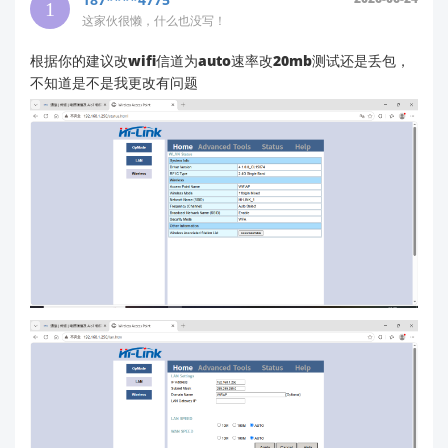
模块在失去上级连接后可能自动切换到默认信道
这家伙很懒，什么也没写！
（如信道1/6/11）
根据你的建议改wifi信道为auto速率改20mb测试还是丢包，
新信道可能与周围环境干扰更严重（参考您提供
不知道是不是我更改有问题
的截图中信号强度指示）
工作模式切换影响
：
桥接模式下采用的802.11协议可能与纯AP模式
不同
例如：桥接时可能使用802.11n协议（信号稳定
性更好），退化后降级为802.11g
散热与功率控制
：
持续桥接工作可能导致模块温度升高
当转为纯AP模式时，模块可能启动了过热保护
机制降低发射功率
建议解决方案
手动配置固定参数
：