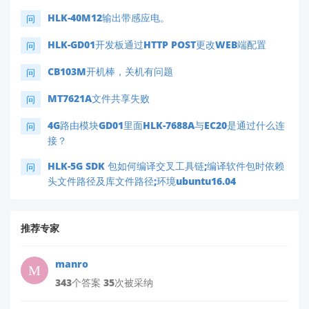
HLK-40M12输出带感应电。
问
HLK-GD01开发板通过HTTP POST更改WEB端配置
问
CB103M开机棒，关机有问题
问
MT7621A文件共享失败
问
4G路由模块GD01里面HLK-7688A与EC20是通过什么连
问
接？
HLK-5G SDK 包如何编译交叉工具链;编译软件包时依赖
问
头文件路径及库文件路径;环境ubuntu16.04
推荐专家
manro
343个答案 35次被采纳