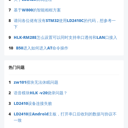
7
基于W800的智能相框方案
8
请问各位佬有没有STM32使用LD2410C的代码，想参考一
下
9
HLK-RM28E怎么设置可以同时支持串口透传和LAN口接入
10
B50进入如何进入AT命令操作
热门问题
1
zw101模块无法休眠问题
2
语音模块HLK -v20烧录问题？
3
LD2410设备连接失败
4
LD2410接Android主板，打开串口后收到的数据与协议不
一致