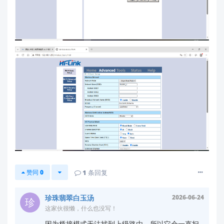
- 在Web管理界面中固定信道（建议选择1、6、11
中干扰最小的）

- 手动设置发射功率为"高"（通常在无线设置→高
级选项）

固件优化
：
检查是否使用最新固件版本（旧版本可能存在桥
接模式切换异常）
您可前往官方下载中心获取：
https://h.hlktech.com/Mobile/Download
配置建议
：
若需独立AP模式使用，建议直接配置为"AP模
赞同
0
1
条回复
式"而非桥接模式
桥接模式更适合需要同时保持内外网连接的场景
珍珠翡翠白玉汤
2026-06-24
这家伙很懒，什么也没写！
技术支持
因为桥接模式无法找到上级路由，所以它会一直扫