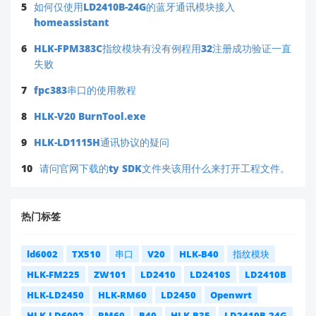
5
如何仅使用LD2410B-24G的蓝牙通讯模块接入
homeassistant
6
HLK-FPM383C指纹模块有没有例程用32注册成功验证一直
失败
7
fpc383串口的使用教程
8
HLK-V20 BurnTool.exe
9
HLK-LD1115H通讯协议的疑问
10
请问官网下载的ty SDK文件夹该用什么来打开工程文件。
热门标签
ld6002
TX510
串口
V20
HLK-B40
指纹模块
HLK-FM225
ZW101
LD2410
LD2410S
LD2410B
HLK-LD2450
HLK-RM60
LD2450
Openwrt
HLK-LD6002
RM60
B40
HLK-B35
LD2410B-24G