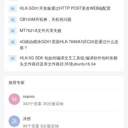
HLK-GD01开发板通过HTTP POST更改WEB端配置
问
CB103M开机棒，关机有问题
问
MT7621A文件共享失败
问
4G路由模块GD01里面HLK-7688A与EC20是通过什么连
问
接？
HLK-5G SDK 包如何编译交叉工具链;编译软件包时依赖
问
头文件路径及库文件路径;环境ubuntu16.04
推荐专家
manro
343个答案 35次被采纳
决然
90个答案 8次被采纳