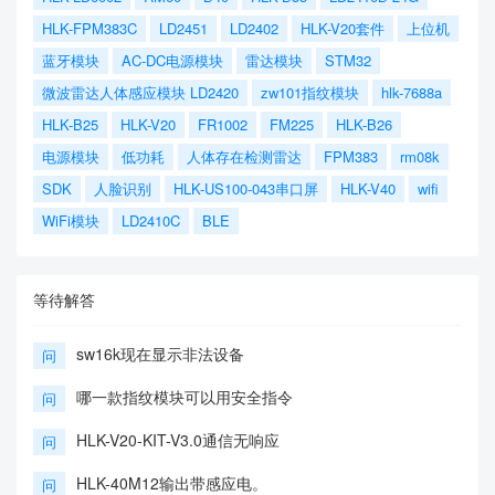
HLK-FPM383C
LD2451
LD2402
HLK-V20套件
上位机
蓝牙模块
AC-DC电源模块
雷达模块
STM32
微波雷达人体感应模块 LD2420
zw101指纹模块
hlk-7688a
HLK-B25
HLK-V20
FR1002
FM225
HLK-B26
电源模块
低功耗
人体存在检测雷达
FPM383
rm08k
SDK
人脸识别
HLK-US100-043串口屏
HLK-V40
wifi
WiFi模块
LD2410C
BLE
等待解答
sw16k现在显示非法设备
问
哪一款指纹模块可以用安全指令
问
HLK-V20-KIT-V3.0通信无响应
问
HLK-40M12输出带感应电。
问