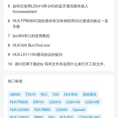
5
如何仅使用LD2410B-24G的蓝牙通讯模块接入
homeassistant
6
HLK-FPM383C指纹模块有没有例程用32注册成功验证一直
失败
7
fpc383串口的使用教程
8
HLK-V20 BurnTool.exe
9
HLK-LD1115H通讯协议的疑问
10
请问官网下载的ty SDK文件夹该用什么来打开工程文件。
热门标签
ld6002
TX510
串口
V20
HLK-B40
指纹模块
HLK-FM225
ZW101
LD2410
LD2410S
LD2410B
HLK-LD2450
HLK-RM60
LD2450
Openwrt
HLK-LD6002
RM60
B40
HLK-B35
LD2410B-24G