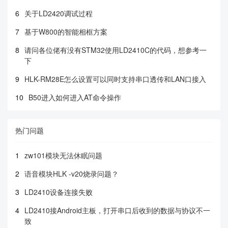
6
关于LD2420调试过程
7
基于W800的智能相框方案
8
请问各位佬有没有STM32使用LD2410C的代码，想参考一
下
9
HLK-RM28E怎么设置可以同时支持串口透传和LAN口接入
10
B50进入如何进入AT命令操作
热门问题
1
zw101模块无法休眠问题
2
语音模块HLK -v20烧录问题？
3
LD2410设备连接失败
4
LD2410接Android主板，打开串口后收到的数据与协议不一
致