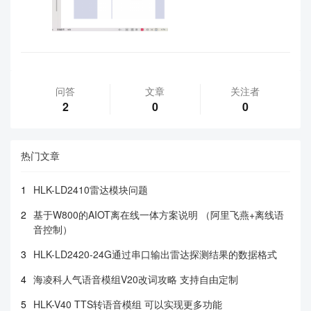
问答
文章
关注者
2
0
0
热门文章
1
HLK-LD2410雷达模块问题
2
基于W800的AIOT离在线一体方案说明 （阿里飞燕+离线语
音控制）
3
HLK-LD2420-24G通过串口输出雷达探测结果的数据格式
4
海凌科人气语音模组V20改词攻略 支持自由定制
5
HLK-V40 TTS转语音模组 可以实现更多功能