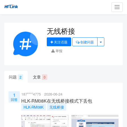
Toggl
navig
无线桥接
关注话题
创建问题
举报
问题
文章
2
0
187****4775
2026-06-24
1
回答
HLK-RM08K在无线桥接模式下丢包
HLK-RM08K
无线桥接