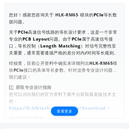
您好！感谢您咨询关于
HLK-RM65
模块的PCIe等长数
据问题。
关于PCIe高速信号线路的等长设计要求，这是一个非常
专业的PCB Layout问题。由于PCIe属于高速信号接
口，等长控制（Length Matching）对信号完整性至
关重要，通常需要遵循严格的差分对内/对间等长规则。
查看更多
经核查，目前公开资料中确实未详细列出HLK-RM65模
块PCIe接口的具体等长参数。针对这类专业设计问题，
我们建议：
1️⃣
获取专业设计指南
您可以访问我们的官方资料下载平台获取最新版技术文
档：
https://h.hlktech.com/Mobile/Download
查看更多
2️⃣
技术咨询渠道
由于PCIe等长设计涉及具体应用场景，建议将您的具体