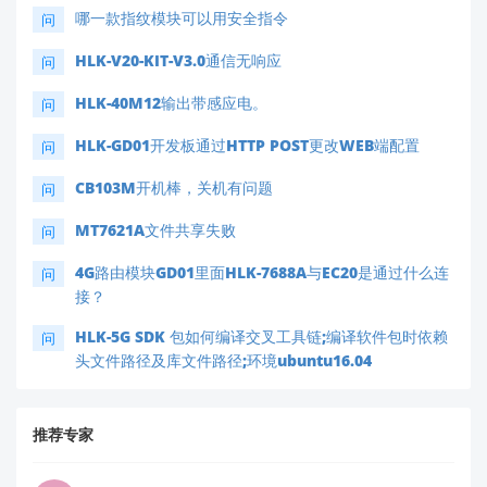
哪一款指纹模块可以用安全指令
问
HLK-V20-KIT-V3.0通信无响应
问
HLK-40M12输出带感应电。
问
HLK-GD01开发板通过HTTP POST更改WEB端配置
问
CB103M开机棒，关机有问题
问
MT7621A文件共享失败
问
4G路由模块GD01里面HLK-7688A与EC20是通过什么连
问
接？
HLK-5G SDK 包如何编译交叉工具链;编译软件包时依赖
问
头文件路径及库文件路径;环境ubuntu16.04
推荐专家