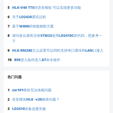
5
HLK-V40 TTS转语音模组 可以实现更多功能
6
关于LD2420调试过程
7
基于W800的智能相框方案
8
请问各位佬有没有STM32使用LD2410C的代码，想参考一
下
9
HLK-RM28E怎么设置可以同时支持串口透传和LAN口接入
10
B50进入如何进入AT命令操作
热门问题
1
zw101模块无法休眠问题
2
语音模块HLK -v20烧录问题？
3
LD2410设备连接失败