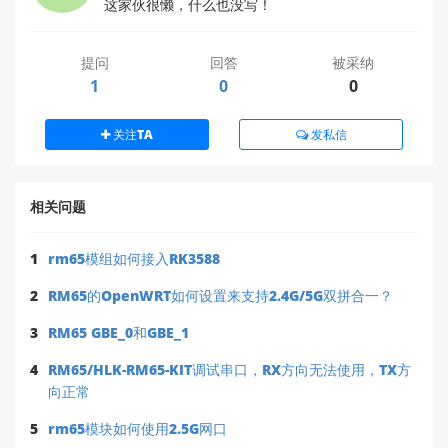
这家伙很懒，什么也没写！
提问
回答
被采纳
1
0
0
关注TA
发私信
相关问题
1
rm65模组如何接入RK3588
2
RM65的OpenWRT如何设置来支持2.4G/5G双拼合一？
3
RM65 GBE_0和GBE_1
4
RM65/HLK-RM65-KIT调试串口，RX方向无法使用，TX方
向正常
5
rm65模块如何使用2.5G网口