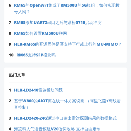
6
RM65的Openwrt集成了RM500U的5G模组，如何实现拨
号入网？
7
RM65添加UART2串口之后与鼎桥5710启动冲突
8
RM65如何设置RM500U联网
9
HLK-RM65的开源固件是否支持下行或上行的MU-MIMO？
10
RM65支持SFP模块吗
热门文章
1
HLK-LD2410雷达模块问题
2
基于W800的AIOT离在线一体方案说明 （阿里飞燕+离线语
音控制）
3
HLK-LD2420-24G通过串口输出雷达探测结果的数据格式
4
海凌科人气语音模组V20改词攻略 支持自由定制