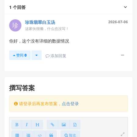
使用需求（如PCIe版本、速率要求、目标设备等）通过
1
个回答
以下方式提交：
📧 发送详细需求至技术邮箱：support@hlktech.cn
珍珠翡翠白玉汤
2026-07-06
（邮件标题请注明"HLK-RM65 PCIe等长设计咨询"）
这家伙很懒，什么也没写！
3️⃣
专业支持
你好，这个没有详细的数据情况
我们的硬件工程师团队可为您提供：
PCIe接口的精确等长要求
赞同
0
添加回复
参考Layout设计
信号完整性建议
高速信号布线指导
撰写答案
对于高速接口设计，我们强烈建议在设计阶段与原厂技
术团队直接沟通，以确保设计符合信号完整性要求。您
也可以在我们的技术问答平台提问：
请登录后再发布答案，
点击登录
https://ask.hlktech.com
如有其他技术问题，欢迎随时联系！
预览