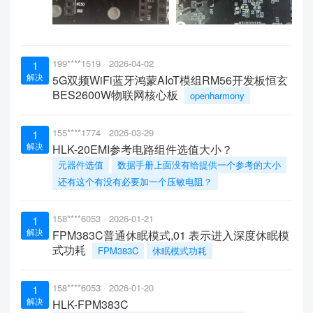
199****1519
2026-04-02
1
解决
5G双频WiFi蓝牙鸿蒙AIoT模组RM56开发板恒玄
BES2600W物联网核心板
openharmony
155****1774
2026-03-29
1
解决
HLK-20EMI参考电路组件选值大小？
元器件选值
数据手册上面没有给提供一个参考的大小
还有这个有没有必要加一个压敏电阻？
158****6053
2026-01-21
1
解决
FPM383C普通休眠模式,01 表示进入深度休眠模
式功耗
FPM383C
休眠模式功耗
158****6053
2026-01-20
1
解决
HLK-FPM383C