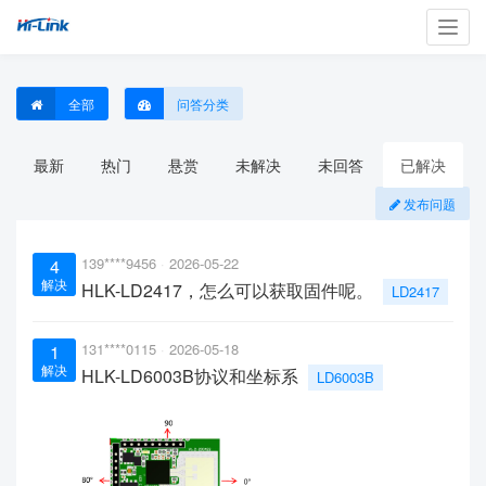
Toggl
navig
全部
问答分类
最新
热门
悬赏
未解决
未回答
已解决
发布问题
139****9456
2026-05-22
4
解决
HLK-LD2417，怎么可以获取固件呢。
LD2417
131****0115
2026-05-18
1
解决
HLK-LD6003B协议和坐标系
LD6003B