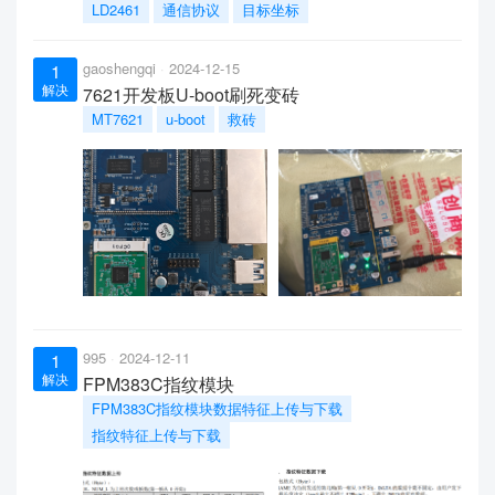
LD2461
通信协议
目标坐标
gaoshengqi
2024-12-15
1
解决
7621开发板U-boot刷死变砖
MT7621
u-boot
救砖
995
2024-12-11
1
解决
FPM383C指纹模块
FPM383C指纹模块数据特征上传与下载
指纹特征上传与下载