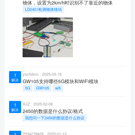
物体，设置为2km/h时识别不了靠近的物体
LD2451检测物体移动
yschdxm
2025-03-19
1
解决
GW105支持哪些5G模块和WiFi模块
5G
GW105
wifi
XJZ
2025-02-08
1
解决
2450的数据是什么协议/格式
我想问一下2450的数据是什么协议
2534278426
2025-01-13
1