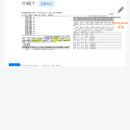
个吗？
ZW101
deepseek
客服
27152835
2024-06-05
1
解决
HLK-LD2410C串口关闭蓝牙问题
关闭蓝牙
yefeng
2024-05-28
1
解决
服务器端指纹比对定制
指纹定制
Guanming
2024-05-19
1
解决
FPM383C两种通信协议的区别？
HLK-FPM383C
指纹模块