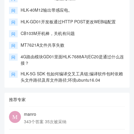
HLK-40M12输出带感应电。
问
HLK-GD01开发板通过HTTP POST更改WEB端配置
问
CB103M开机棒，关机有问题
问
MT7621A文件共享失败
问
4G路由模块GD01里面HLK-7688A与EC20是通过什么连
问
接？
HLK-5G SDK 包如何编译交叉工具链;编译软件包时依赖
问
头文件路径及库文件路径;环境ubuntu16.04
推荐专家
manro
343个答案 35次被采纳