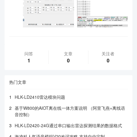
问答
文章
关注者
1
0
0
热门文章
1
HLK-LD2410雷达模块问题
2
基于W800的AIOT离在线一体方案说明 （阿里飞燕+离线语
音控制）
3
HLK-LD2420-24G通过串口输出雷达探测结果的数据格式
4
海凌科人气语音模组V20改词攻略 支持自由定制