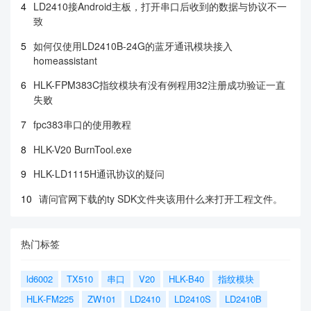
4
LD2410接Android主板，打开串口后收到的数据与协议不一
致
5
如何仅使用LD2410B-24G的蓝牙通讯模块接入
homeassistant
6
HLK-FPM383C指纹模块有没有例程用32注册成功验证一直
失败
7
fpc383串口的使用教程
8
HLK-V20 BurnTool.exe
9
HLK-LD1115H通讯协议的疑问
10
请问官网下载的ty SDK文件夹该用什么来打开工程文件。
热门标签
ld6002
TX510
串口
V20
HLK-B40
指纹模块
HLK-FM225
ZW101
LD2410
LD2410S
LD2410B