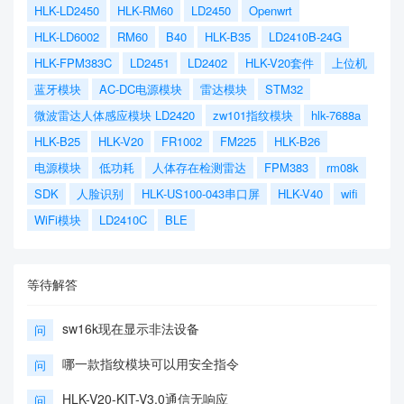
HLK-LD2450
HLK-RM60
LD2450
Openwrt
HLK-LD6002
RM60
B40
HLK-B35
LD2410B-24G
HLK-FPM383C
LD2451
LD2402
HLK-V20套件
上位机
蓝牙模块
AC-DC电源模块
雷达模块
STM32
微波雷达人体感应模块 LD2420
zw101指纹模块
hlk-7688a
HLK-B25
HLK-V20
FR1002
FM225
HLK-B26
电源模块
低功耗
人体存在检测雷达
FPM383
rm08k
SDK
人脸识别
HLK-US100-043串口屏
HLK-V40
wifi
WiFi模块
LD2410C
BLE
等待解答
sw16k现在显示非法设备
问
哪一款指纹模块可以用安全指令
问
HLK-V20-KIT-V3.0通信无响应
问