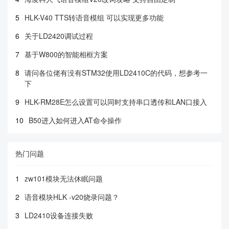
5
HLK-V40 TTS转语音模组 可以实现更多功能
6
关于LD2420调试过程
7
基于W800的智能相框方案
8
请问各位佬有没有STM32使用LD2410C的代码，想参考一
下
9
HLK-RM28E怎么设置可以同时支持串口透传和LAN口接入
10
B50进入如何进入AT命令操作
热门问题
1
zw101模块无法休眠问题
2
语音模块HLK -v20烧录问题？
3
LD2410设备连接失败