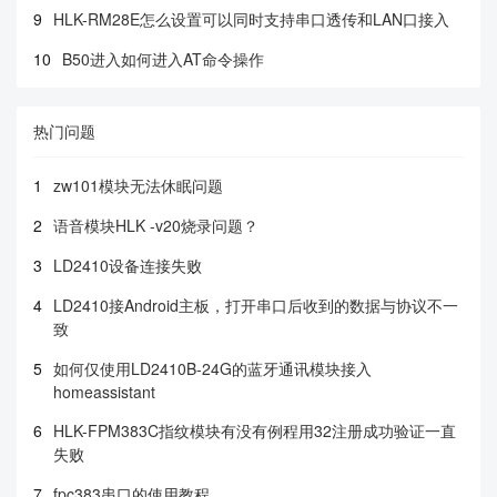
9
HLK-RM28E怎么设置可以同时支持串口透传和LAN口接入
10
B50进入如何进入AT命令操作
热门问题
1
zw101模块无法休眠问题
2
语音模块HLK -v20烧录问题？
3
LD2410设备连接失败
4
LD2410接Android主板，打开串口后收到的数据与协议不一
致
5
如何仅使用LD2410B-24G的蓝牙通讯模块接入
homeassistant
6
HLK-FPM383C指纹模块有没有例程用32注册成功验证一直
失败
7
fpc383串口的使用教程