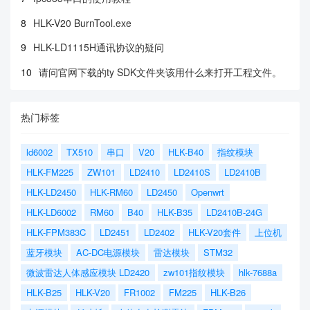
8
HLK-V20 BurnTool.exe
9
HLK-LD1115H通讯协议的疑问
10
请问官网下载的ty SDK文件夹该用什么来打开工程文件。
热门标签
ld6002
TX510
串口
V20
HLK-B40
指纹模块
HLK-FM225
ZW101
LD2410
LD2410S
LD2410B
HLK-LD2450
HLK-RM60
LD2450
Openwrt
HLK-LD6002
RM60
B40
HLK-B35
LD2410B-24G
HLK-FPM383C
LD2451
LD2402
HLK-V20套件
上位机
蓝牙模块
AC-DC电源模块
雷达模块
STM32
微波雷达人体感应模块 LD2420
zw101指纹模块
hlk-7688a
HLK-B25
HLK-V20
FR1002
FM225
HLK-B26