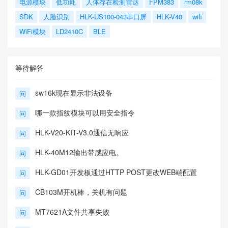
电源模块
低功耗
人体存在检测雷达
FPM383
rm08k
SDK
人脸识别
HLK-US100-043串口屏
HLK-V40
wifi
WiFi模块
LD2410C
BLE
等待解答
sw16k现在显示非法设备
问
哪一款指纹模块可以用安全指令
问
HLK-V20-KIT-V3.0通信无响应
问
HLK-40M12输出带感应电。
问
HLK-GD01开发板通过HTTP POST更改WEB端配置
问
CB103M开机棒，关机有问题
问
MT7621A文件共享失败
问