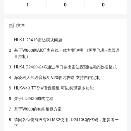
1
0
0
热门文章
1
HLK-LD2410雷达模块问题
2
基于W800的AIOT离在线一体方案说明 （阿里飞燕+离线语
音控制）
3
HLK-LD2420-24G通过串口输出雷达探测结果的数据格式
4
海凌科人气语音模组V20改词攻略 支持自由定制
5
HLK-V40 TTS转语音模组 可以实现更多功能
6
关于LD2420调试过程
7
基于W800的智能相框方案
8
请问各位佬有没有STM32使用LD2410C的代码，想参考一
下