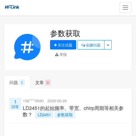
Toggl
navig
参数获取
关注话题
创建问题
举报
问题
文章
1
0
158****9580
2026-06-26
1
回答
LD2451的起始频率、带宽、chirp周期等相关参
数？
LD2451
参数获取