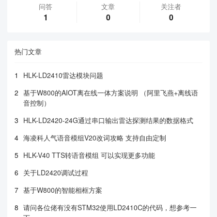
问答
文章
关注者
1
0
0
热门文章
1
HLK-LD2410雷达模块问题
2
基于W800的AIOT离在线一体方案说明 （阿里飞燕+离线语
音控制）
3
HLK-LD2420-24G通过串口输出雷达探测结果的数据格式
4
海凌科人气语音模组V20改词攻略 支持自由定制
5
HLK-V40 TTS转语音模组 可以实现更多功能
6
关于LD2420调试过程
7
基于W800的智能相框方案
8
请问各位佬有没有STM32使用LD2410C的代码，想参考一