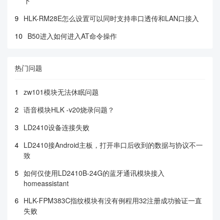
下
9
HLK-RM28E怎么设置可以同时支持串口透传和LAN口接入
10
B50进入如何进入AT命令操作
热门问题
1
zw101模块无法休眠问题
2
语音模块HLK -v20烧录问题？
3
LD2410设备连接失败
4
LD2410接Android主板，打开串口后收到的数据与协议不一
致
5
如何仅使用LD2410B-24G的蓝牙通讯模块接入
homeassistant
6
HLK-FPM383C指纹模块有没有例程用32注册成功验证一直
失败