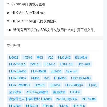
7
fpc383串口的使用教程
8
HLK-V20 BurnTool.exe
9
HLK-LD1115H通讯协议的疑问
10
请问官网下载的ty SDK文件夹该用什么来打开工程文件。
热门标签
ld6002
TX510
串口
V20
HLK-B40
指纹模块
HLK-FM225
ZW101
LD2410
LD2410S
LD2410B
HLK-LD2450
HLK-RM60
LD2450
Openwrt
HLK-LD6002
RM60
B40
HLK-B35
LD2410B-24G
HLK-FPM383C
LD2451
LD2402
HLK-V20套件
上位机
蓝牙模块
AC-DC电源模块
雷达模块
STM32
微波雷达人体感应模块 LD2420
zw101指纹模块
hlk-7688a
HLK-B25
HLK-V20
FR1002
FM225
HLK-B26