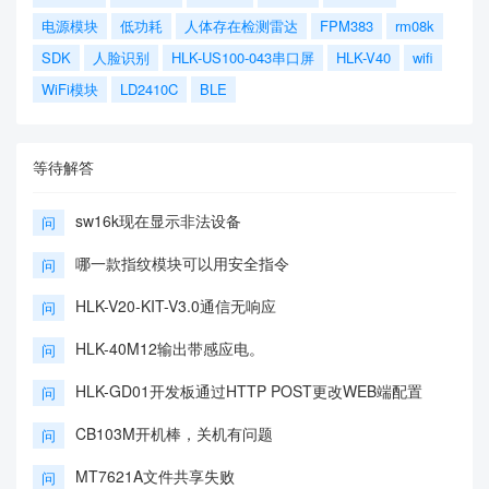
电源模块
低功耗
人体存在检测雷达
FPM383
rm08k
SDK
人脸识别
HLK-US100-043串口屏
HLK-V40
wifi
WiFi模块
LD2410C
BLE
等待解答
sw16k现在显示非法设备
问
哪一款指纹模块可以用安全指令
问
HLK-V20-KIT-V3.0通信无响应
问
HLK-40M12输出带感应电。
问
HLK-GD01开发板通过HTTP POST更改WEB端配置
问
CB103M开机棒，关机有问题
问
MT7621A文件共享失败
问