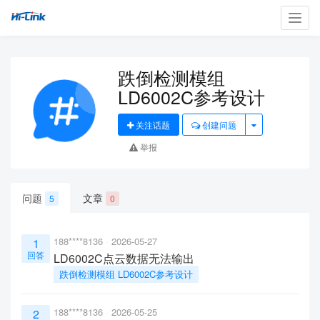
Toggl
navig
跌倒检测模组
LD6002C参考设计
关注话题
创建问题
举报
问题
文章
5
0
188****8136
2026-05-27
1
回答
LD6002C点云数据无法输出
跌倒检测模组 LD6002C参考设计
188****8136
2026-05-25
2