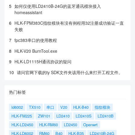
5
如何仅使用LD2410B-24G的蓝牙通讯模块接入
homeassistant
6
HLK-FPM383C指纹模块有没有例程用32注册成功验证一直
失败
7
fpc383串口的使用教程
8
HLK-V20 BurnTool.exe
9
HLK-LD1115H通讯协议的疑问
10
请问官网下载的ty SDK文件夹该用什么来打开工程文件。
热门标签
ld6002
TX510
串口
V20
HLK-B40
指纹模块
HLK-FM225
ZW101
LD2410
LD2410S
LD2410B
HLK-LD2450
HLK-RM60
LD2450
Openwrt
HLK-LD6002
RM60
B40
HLK-B35
LD2410B-24G