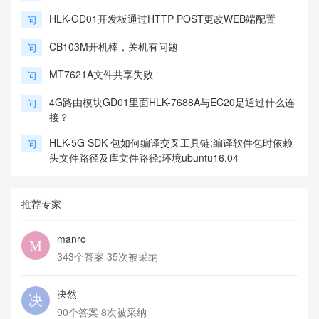
HLK-GD01开发板通过HTTP POST更改WEB端配置
问
CB103M开机棒，关机有问题
问
MT7621A文件共享失败
问
4G路由模块GD01里面HLK-7688A与EC20是通过什么连
问
接？
HLK-5G SDK 包如何编译交叉工具链;编译软件包时依赖
问
头文件路径及库文件路径;环境ubuntu16.04
推荐专家
manro
343个答案 35次被采纳
决然
90个答案 8次被采纳