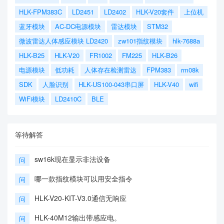
HLK-FPM383C
LD2451
LD2402
HLK-V20套件
上位机
蓝牙模块
AC-DC电源模块
雷达模块
STM32
微波雷达人体感应模块 LD2420
zw101指纹模块
hlk-7688a
HLK-B25
HLK-V20
FR1002
FM225
HLK-B26
电源模块
低功耗
人体存在检测雷达
FPM383
rm08k
SDK
人脸识别
HLK-US100-043串口屏
HLK-V40
wifi
WiFi模块
LD2410C
BLE
等待解答
sw16k现在显示非法设备
问
哪一款指纹模块可以用安全指令
问
HLK-V20-KIT-V3.0通信无响应
问
HLK-40M12输出带感应电。
问