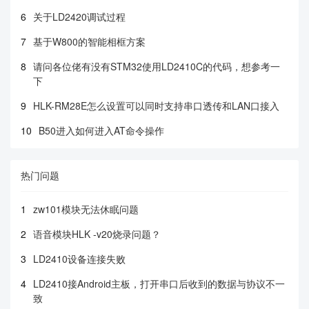
6
关于LD2420调试过程
7
基于W800的智能相框方案
8
请问各位佬有没有STM32使用LD2410C的代码，想参考一
下
9
HLK-RM28E怎么设置可以同时支持串口透传和LAN口接入
10
B50进入如何进入AT命令操作
热门问题
1
zw101模块无法休眠问题
2
语音模块HLK -v20烧录问题？
3
LD2410设备连接失败
4
LD2410接Android主板，打开串口后收到的数据与协议不一
致