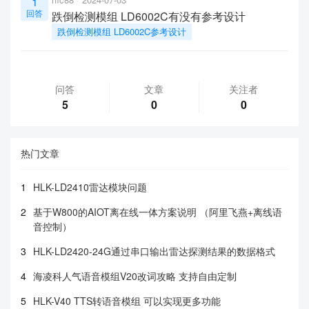
1
回答
跌倒检测模组 LD6002C有没有参考设计
跌倒检测模组 LD6002C参考设计
问答
文章
关注者
5
0
0
热门文章
1
HLK-LD2410雷达模块问题
2
基于W800的AIOT离在线一体方案说明 （阿里飞燕+离线语
音控制）
3
HLK-LD2420-24G通过串口输出雷达探测结果的数据格式
4
海凌科人气语音模组V20改词攻略 支持自由定制
5
HLK-V40 TTS转语音模组 可以实现更多功能