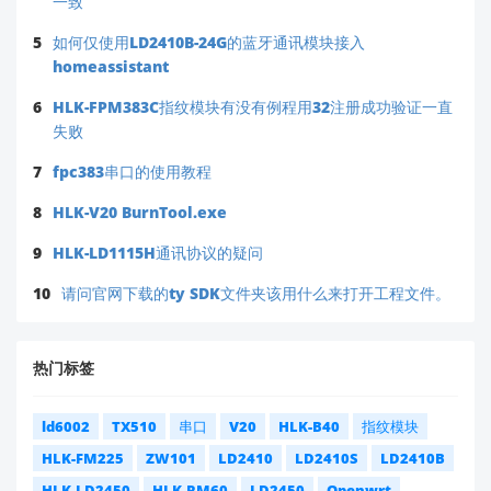
一致
5
如何仅使用LD2410B-24G的蓝牙通讯模块接入
homeassistant
6
HLK-FPM383C指纹模块有没有例程用32注册成功验证一直
失败
7
fpc383串口的使用教程
8
HLK-V20 BurnTool.exe
9
HLK-LD1115H通讯协议的疑问
10
请问官网下载的ty SDK文件夹该用什么来打开工程文件。
热门标签
ld6002
TX510
串口
V20
HLK-B40
指纹模块
HLK-FM225
ZW101
LD2410
LD2410S
LD2410B
HLK-LD2450
HLK-RM60
LD2450
Openwrt