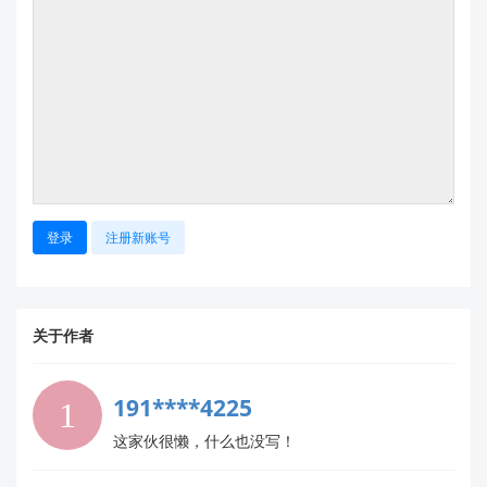
（支持协议适配、界面定制），请将需求说明发送
至
support@hlktech.cn
。
📩
进一步协助
若以上步骤未能解决，请提供：
模块完整型号；
串口助手中执行
和
的返回
AT+UART?
AT+MODE?
登录
注册新账号
结果；
上位机软件名称及配置截图。
我们将为您精准分析！您也可直接联系技术支持：
关于作者
📧
support@hlktech.cn
| 🌐
技术问答社区
191****4225
这家伙很懒，什么也没写！