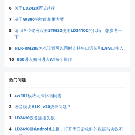
6
关于LD2420调试过程
7
基于W800的智能相框方案
8
请问各位佬有没有STM32使用LD2410C的代码，想参考一
下
9
HLK-RM28E怎么设置可以同时支持串口透传和LAN口接入
10
B50进入如何进入AT命令操作
热门问题
1
zw101模块无法休眠问题
2
语音模块HLK -v20烧录问题？
3
LD2410设备连接失败
4
LD2410接Android主板，打开串口后收到的数据与协议不