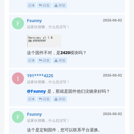
0
回复
举报
若返回波特率非9600，需用对应波特率重新连
Fsunny
2026-06-02
接；
这家伙很懒，什么也没写！
若处于AT指令模式，需发送
退出或
AT+ENTM
修改波特率。
AT+UART=115200,8,1,0,0
修改波特率后测试
：
这个固件不对，是2420模块吗？
若需更高波特率（如115200），发送指令后
立即切
换串口助手/上位机波特率
，避免通信中断。
0
回复
举报
✅ 第三步：检查上位机配置
191****4225
2026-06-02
这家伙很懒，什么也没写！
确认上位机软件中：
@Fsunny
是，那就是固件他们没烧录好吗？
波特率与模块当前配置一致；
0
回复
举报
数据格式（数据位、停止位、校验位）匹配模块
要求（通常为
）；
8,1,N
Fsunny
通信协议与模块输出格式一致（如需解析
2026-06-02
这家伙很懒，什么也没写！
JSON，模块需配置为JSON输出）。
这个是定制固件，您可以联系平台退换。