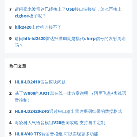
7
请问毫米波雷达已经接上了USB接口转接板，怎么再接上
zigbee板子呢？
8
hlk2420上位机连接不了
9
请问hlk-ld2420雷达扫描周期是指代chirp信号的发射周期
吗？
热门文章
1
HLK-LD2410雷达模块问题
2
基于W800的AIOT离在线一体方案说明 （阿里飞燕+离线语
音控制）
3
HLK-LD2420-24G通过串口输出雷达探测结果的数据格式
4
海凌科人气语音模组V20改词攻略 支持自由定制
5
HLK-V40 TTS转语音模组 可以实现更多功能