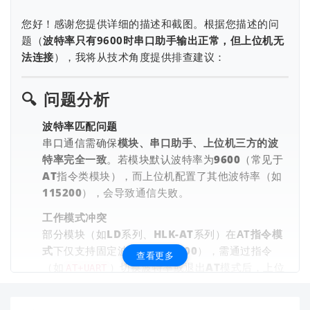
您好！感谢您提供详细的描述和截图。根据您描述的问
题（
波特率只有9600时串口助手输出正常，但上位机无
法连接
），我将从技术角度提供排查建议：
🔍
问题分析
波特率匹配问题
串口通信需确保
模块、串口助手、上位机三方的波
特率完全一致
。若模块默认波特率为9600（常见于
AT指令类模块），而上位机配置了其他波特率（如
115200），会导致通信失败。
工作模式冲突
部分模块（如LD系列、HLK-AT系列）在
AT指令模
式
下仅支持固定波特率（如9600），需通过指令
查看更多
（如
）切换波特率或退出AT模式后，上位
AT+UART
机才能正常连接。
上位机协议适配