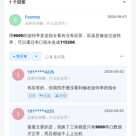
1
个回答
上位机可能需特定通信协议（如JSON格式、二进制
指令），若模块未配置为对应协议，会导致连接异
Fsunny
2026-06-01
常。
这家伙很懒，什么也没写！
用9600的波特率发送指令看有没有应答，应该是修改过波特
🛠️
排查步骤
率，可以通过串口指令改成115200。
✅ 第一步：确认模块型号与默认配置
赞同
0
5
条回复
请提供您使用的
模块完整型号
（例如：
HLK-
191****4225
2026-06-02
、
等），以便精准定位参数。
LD2410
LD6001B
这家伙很懒，什么也没写！
（注：若型号缺少
前缀，我们默认补全为
HLK-
HLK-
）
有应答的，但我找手册没看到修改波特率的指令
XXX
0
回复
举报
✅ 第二步：验证波特率与工作模式
191****4225
2026-06-02
通过串口助手发送以下AT指令
（9600波特率下）：
这家伙很懒，什么也没写！
最最主要的是，我换了三块都是只有9600串口数据
AT+UART?    // 查询当前波特率配置

才正常，而且都连不上上位机
AT+MODE?    // 查询当前工作模式（如AT指令