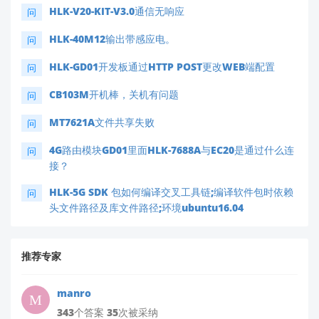
HLK-V20-KIT-V3.0通信无响应
问
HLK-40M12输出带感应电。
问
HLK-GD01开发板通过HTTP POST更改WEB端配置
问
CB103M开机棒，关机有问题
问
MT7621A文件共享失败
问
4G路由模块GD01里面HLK-7688A与EC20是通过什么连
问
接？
HLK-5G SDK 包如何编译交叉工具链;编译软件包时依赖
问
头文件路径及库文件路径;环境ubuntu16.04
推荐专家
manro
343个答案 35次被采纳