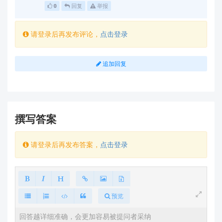
📚
官方资源参考
0
回复
举报
模块资料下载
：
请登录后再发布评论，
点击登录
请访问
https://h.hlktech.com/Mobile/Download
，输入您的模块型号，下载最新《用户手册》和
追加回复
《AT指令集》。
典型问题案例
：
根据历史记录，类似问题常见于
、
LD6001B
HLK-
等模块（需确认您的型号），手册中会明确
LD2410
撰写答案
标注默认波特率及切换方法。
请登录后再发布答案，
点击登录
⚠️
重要提醒
切勿强行修改波特率
：若模块未保存新波特率配
置，重启后将恢复默认值（如9600），需通过
预览
保存设置。
AT+SAVE
上位机定制支持
：
若需专用上位机软件，我们提供
定制化开发服务