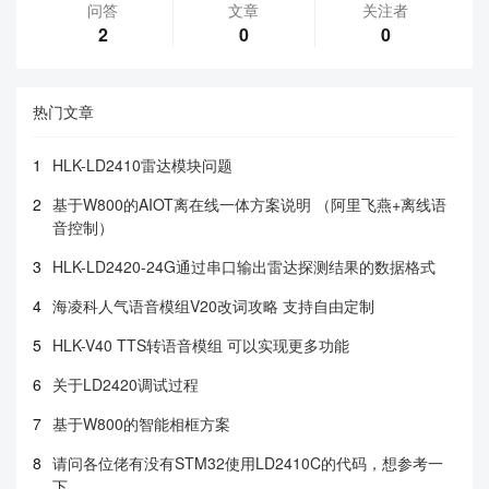
问答
文章
关注者
2
0
0
热门文章
1
HLK-LD2410雷达模块问题
2
基于W800的AIOT离在线一体方案说明 （阿里飞燕+离线语
音控制）
3
HLK-LD2420-24G通过串口输出雷达探测结果的数据格式
4
海凌科人气语音模组V20改词攻略 支持自由定制
5
HLK-V40 TTS转语音模组 可以实现更多功能
6
关于LD2420调试过程
7
基于W800的智能相框方案
8
请问各位佬有没有STM32使用LD2410C的代码，想参考一
下