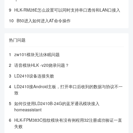
9
HLK-RM28E怎么设置可以同时支持串口透传和LAN口接入
10
B50进入如何进入AT命令操作
热门问题
1
zw101模块无法休眠问题
2
语音模块HLK -v20烧录问题？
3
LD2410设备连接失败
4
LD2410接Android主板，打开串口后收到的数据与协议不一
致
5
如何仅使用LD2410B-24G的蓝牙通讯模块接入
homeassistant
6
HLK-FPM383C指纹模块有没有例程用32注册成功验证一直
失败