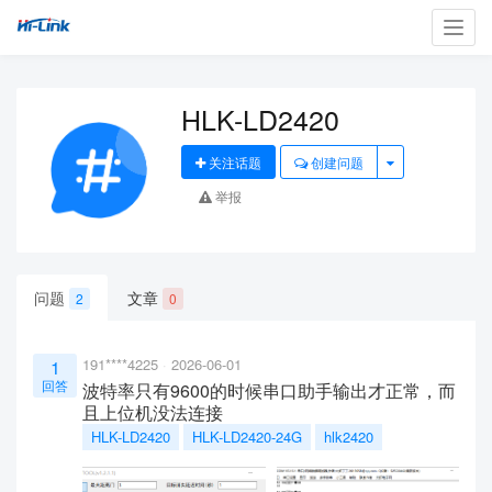
Toggl
navig
HLK-LD2420
关注话题
创建问题
举报
问题
文章
2
0
191****4225
2026-06-01
1
回答
波特率只有9600的时候串口助手输出才正常，而
且上位机没法连接
HLK-LD2420
HLK-LD2420-24G
hlk2420