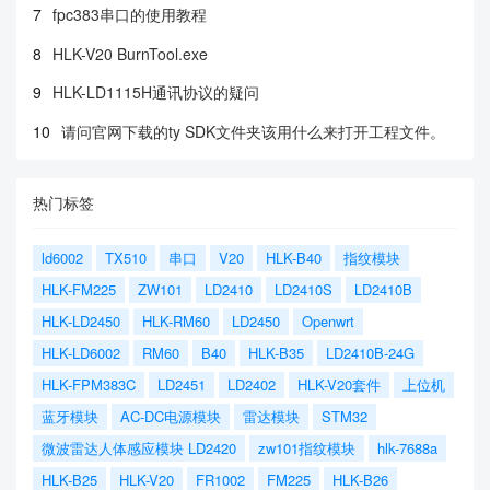
7
fpc383串口的使用教程
8
HLK-V20 BurnTool.exe
9
HLK-LD1115H通讯协议的疑问
10
请问官网下载的ty SDK文件夹该用什么来打开工程文件。
热门标签
ld6002
TX510
串口
V20
HLK-B40
指纹模块
HLK-FM225
ZW101
LD2410
LD2410S
LD2410B
HLK-LD2450
HLK-RM60
LD2450
Openwrt
HLK-LD6002
RM60
B40
HLK-B35
LD2410B-24G
HLK-FPM383C
LD2451
LD2402
HLK-V20套件
上位机
蓝牙模块
AC-DC电源模块
雷达模块
STM32
微波雷达人体感应模块 LD2420
zw101指纹模块
hlk-7688a
HLK-B25
HLK-V20
FR1002
FM225
HLK-B26