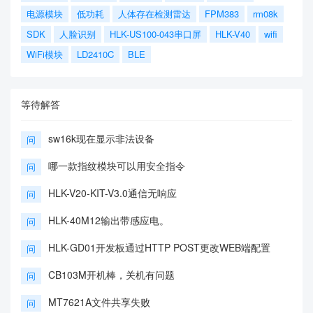
电源模块
低功耗
人体存在检测雷达
FPM383
rm08k
SDK
人脸识别
HLK-US100-043串口屏
HLK-V40
wifi
WiFi模块
LD2410C
BLE
等待解答
sw16k现在显示非法设备
问
哪一款指纹模块可以用安全指令
问
HLK-V20-KIT-V3.0通信无响应
问
HLK-40M12输出带感应电。
问
HLK-GD01开发板通过HTTP POST更改WEB端配置
问
CB103M开机棒，关机有问题
问
MT7621A文件共享失败
问