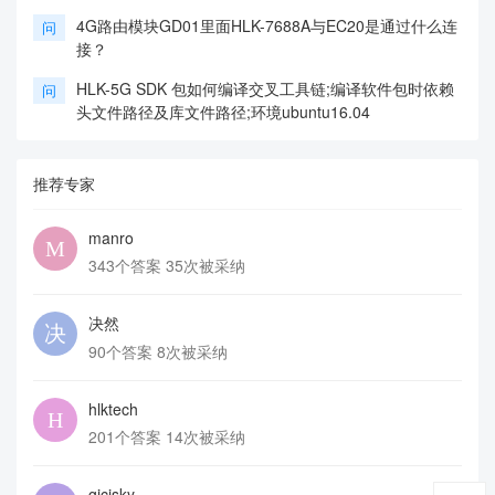
4G路由模块GD01里面HLK-7688A与EC20是通过什么连
问
接？
HLK-5G SDK 包如何编译交叉工具链;编译软件包时依赖
问
头文件路径及库文件路径;环境ubuntu16.04
推荐专家
manro
343个答案 35次被采纳
决然
90个答案 8次被采纳
hlktech
201个答案 14次被采纳
gicisky