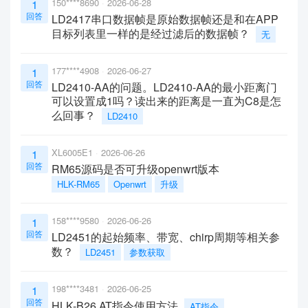
150****8690
2026-06-28
1
回答
LD2417串口数据帧是原始数据帧还是和在APP
目标列表里一样的是经过滤后的数据帧？
无
177****4908
2026-06-27
1
回答
LD2410-AA的问题。LD2410-AA的最小距离门
可以设置成1吗？读出来的距离是一直为C8是怎
么回事？
LD2410
XL6005E1
2026-06-26
1
回答
RM65源码是否可升级openwrt版本
HLK-RM65
Openwrt
升级
158****9580
2026-06-26
1
回答
LD2451的起始频率、带宽、chirp周期等相关参
数？
LD2451
参数获取
198****3481
2026-06-25
1
回答
HLK-B26 AT指令使用方法
AT指令