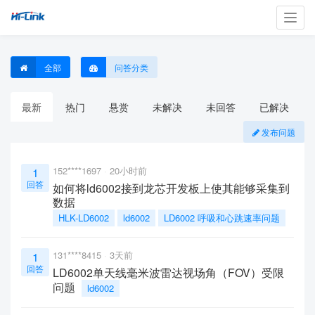
Toggl
navig
全部
问答分类
最新
热门
悬赏
未解决
未回答
已解决
发布问题
152****1697
20小时前
1
回答
如何将ld6002接到龙芯开发板上使其能够采集到
数据
HLK-LD6002
ld6002
LD6002 呼吸和心跳速率问题
131****8415
3天前
1
回答
LD6002单天线毫米波雷达视场角（FOV）受限
问题
ld6002