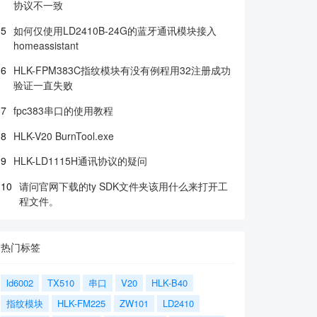
协议不一致
5
如何仅使用LD2410B-24G的蓝牙通讯模块接入
homeassistant
6
HLK-FPM383C指纹模块有没有例程用32注册成功
验证一直失败
7
fpc383串口的使用教程
8
HLK-V20 BurnTool.exe
9
HLK-LD1115H通讯协议的疑问
10
请问官网下载的ty SDK文件夹该用什么来打开工
程文件。
热门标签
ld6002
TX510
串口
V20
HLK-B40
指纹模块
HLK-FM225
ZW101
LD2410