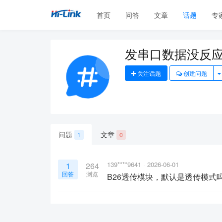
首页
问答
文章
话题
专
发串口数据没反
关注话题
创建问题
问题
文章
1
0
139****9641
2026-06-01
1
264
回答
浏览
B26透传模块，默认是透传模式