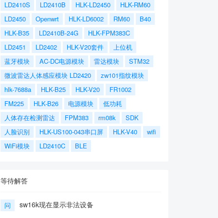
LD2410S
LD2410B
HLK-LD2450
HLK-RM60
LD2450
Openwrt
HLK-LD6002
RM60
B40
HLK-B35
LD2410B-24G
HLK-FPM383C
LD2451
LD2402
HLK-V20套件
上位机
蓝牙模块
AC-DC电源模块
雷达模块
STM32
微波雷达人体感应模块 LD2420
zw101指纹模块
hlk-7688a
HLK-B25
HLK-V20
FR1002
FM225
HLK-B26
电源模块
低功耗
人体存在检测雷达
FPM383
rm08k
SDK
人脸识别
HLK-US100-043串口屏
HLK-V40
wifi
WiFi模块
LD2410C
BLE
等待解答
sw16k现在显示非法设备
问