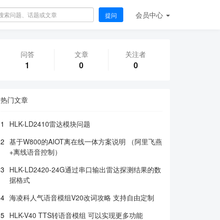
会员
中心
提问
问答
文章
关注者
1
0
0
热门文章
1
HLK-LD2410雷达模块问题
2
基于W800的AIOT离在线一体方案说明 （阿里飞燕
+离线语音控制）
3
HLK-LD2420-24G通过串口输出雷达探测结果的数
据格式
4
海凌科人气语音模组V20改词攻略 支持自由定制
5
HLK-V40 TTS转语音模组 可以实现更多功能