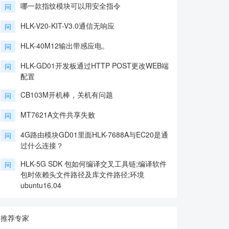
哪一款指纹模块可以用安全指令
问
HLK-V20-KIT-V3.0通信无响应
问
HLK-40M12输出带感应电。
问
HLK-GD01开发板通过HTTP POST更改WEB端
问
配置
CB103M开机棒，关机有问题
问
MT7621A文件共享失败
问
4G路由模块GD01里面HLK-7688A与EC20是通
问
过什么连接？
HLK-5G SDK 包如何编译交叉工具链;编译软件
问
包时依赖头文件路径及库文件路径;环境
ubuntu16.04
推荐专家