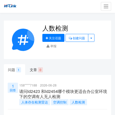
Toggl
navig
人数检测
关注话题
创建问题
举报
问题
文章
1
0
158****7188
2026-06-28
1
回答
请问ld2423 和ld2454哪个模块更适合办公室环境
下的空调有人无人检测
人体存在检测雷达
空调控制
人数检测