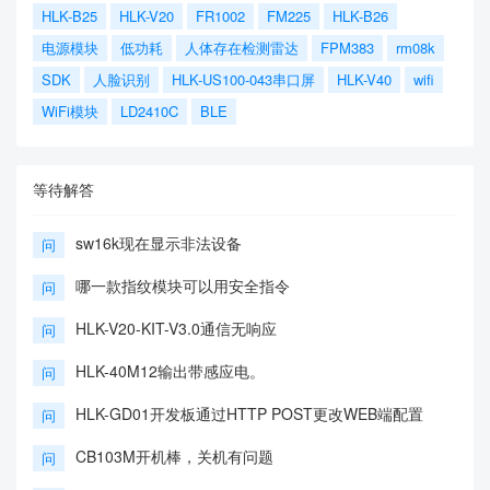
HLK-B25
HLK-V20
FR1002
FM225
HLK-B26
电源模块
低功耗
人体存在检测雷达
FPM383
rm08k
SDK
人脸识别
HLK-US100-043串口屏
HLK-V40
wifi
WiFi模块
LD2410C
BLE
等待解答
sw16k现在显示非法设备
问
哪一款指纹模块可以用安全指令
问
HLK-V20-KIT-V3.0通信无响应
问
HLK-40M12输出带感应电。
问
HLK-GD01开发板通过HTTP POST更改WEB端配置
问
CB103M开机棒，关机有问题
问