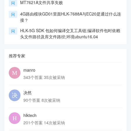
MT7621A文件共享失败
问
4G路由模块GD01里面HLK-7688A与EC20是通过什么连
问
接？
HLK-5G SDK 包如何编译交叉工具链;编译软件包时依赖
问
头文件路径及库文件路径;环境ubuntu16.04
推荐专家
manro
343个答案 35次被采纳
决然
90个答案 8次被采纳
hlktech
201个答案 14次被采纳