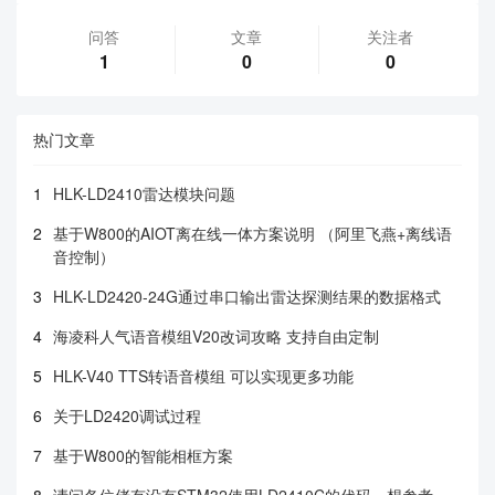
问答
文章
关注者
1
0
0
热门文章
1
HLK-LD2410雷达模块问题
2
基于W800的AIOT离在线一体方案说明 （阿里飞燕+离线语
音控制）
3
HLK-LD2420-24G通过串口输出雷达探测结果的数据格式
4
海凌科人气语音模组V20改词攻略 支持自由定制
5
HLK-V40 TTS转语音模组 可以实现更多功能
6
关于LD2420调试过程
7
基于W800的智能相框方案