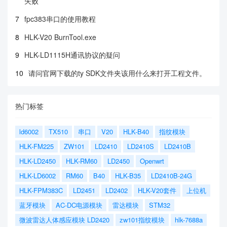
失败
7
fpc383串口的使用教程
8
HLK-V20 BurnTool.exe
9
HLK-LD1115H通讯协议的疑问
10
请问官网下载的ty SDK文件夹该用什么来打开工程文件。
热门标签
ld6002
TX510
串口
V20
HLK-B40
指纹模块
HLK-FM225
ZW101
LD2410
LD2410S
LD2410B
HLK-LD2450
HLK-RM60
LD2450
Openwrt
HLK-LD6002
RM60
B40
HLK-B35
LD2410B-24G
HLK-FPM383C
LD2451
LD2402
HLK-V20套件
上位机
蓝牙模块
AC-DC电源模块
雷达模块
STM32
微波雷达人体感应模块 LD2420
zw101指纹模块
hlk-7688a