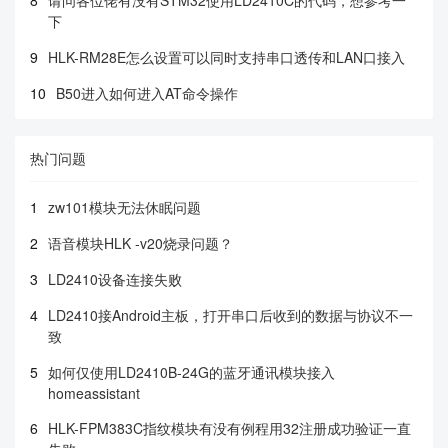
8
请问各位佬有没有STM32使用LD2410C的代码，想参考一
下
9
HLK-RM28E怎么设置可以同时支持串口透传和LAN口接入
10
B50进入如何进入AT命令操作
热门问题
1
zw101模块无法休眠问题
2
语音模块HLK -v20烧录问题？
3
LD2410设备连接失败
4
LD2410接Android主板，打开串口后收到的数据与协议不一
致
5
如何仅使用LD2410B-24G的蓝牙通讯模块接入
homeassistant
6
HLK-FPM383C指纹模块有没有例程用32注册成功验证一直