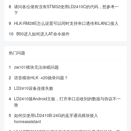
8
请问各位佬有没有STM32使用LD2410C的代码，想参考一
下
9
HLK-RM28E怎么设置可以同时支持串口透传和LAN口接入
10
B50进入如何进入AT命令操作
热门问题
1
zw101模块无法休眠问题
2
语音模块HLK -v20烧录问题？
3
LD2410设备连接失败
4
LD2410接Android主板，打开串口后收到的数据与协议不一
致
5
如何仅使用LD2410B-24G的蓝牙通讯模块接入
homeassistant