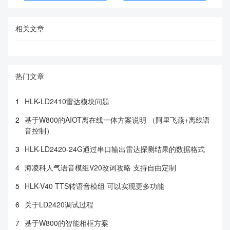
相关文章
热门文章
1
HLK-LD2410雷达模块问题
2
基于W800的AIOT离在线一体方案说明 （阿里飞燕+离线语
音控制）
3
HLK-LD2420-24G通过串口输出雷达探测结果的数据格式
4
海凌科人气语音模组V20改词攻略 支持自由定制
5
HLK-V40 TTS转语音模组 可以实现更多功能
6
关于LD2420调试过程
7
基于W800的智能相框方案