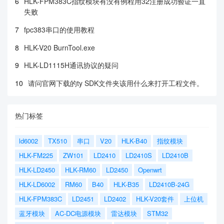
6
HLK-FPM383C指纹模块有没有例程用32注册成功验证一直
失败
7
fpc383串口的使用教程
8
HLK-V20 BurnTool.exe
9
HLK-LD1115H通讯协议的疑问
10
请问官网下载的ty SDK文件夹该用什么来打开工程文件。
热门标签
ld6002
TX510
串口
V20
HLK-B40
指纹模块
HLK-FM225
ZW101
LD2410
LD2410S
LD2410B
HLK-LD2450
HLK-RM60
LD2450
Openwrt
HLK-LD6002
RM60
B40
HLK-B35
LD2410B-24G
HLK-FPM383C
LD2451
LD2402
HLK-V20套件
上位机
蓝牙模块
AC-DC电源模块
雷达模块
STM32