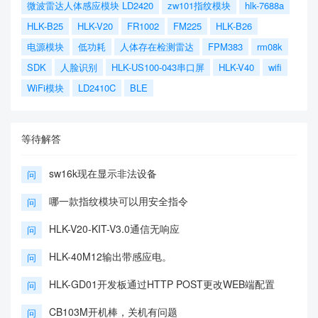
微波雷达人体感应模块 LD2420
zw101指纹模块
hlk-7688a
HLK-B25
HLK-V20
FR1002
FM225
HLK-B26
电源模块
低功耗
人体存在检测雷达
FPM383
rm08k
SDK
人脸识别
HLK-US100-043串口屏
HLK-V40
wifi
WiFi模块
LD2410C
BLE
等待解答
sw16k现在显示非法设备
问
哪一款指纹模块可以用安全指令
问
HLK-V20-KIT-V3.0通信无响应
问
HLK-40M12输出带感应电。
问
HLK-GD01开发板通过HTTP POST更改WEB端配置
问
CB103M开机棒，关机有问题
问