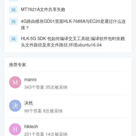
MT7621A文件共享失败
问
4G路由模块GD01里面HLK-7688A与EC20是通过什么连
问
接？
HLK-5G SDK 包如何编译交叉工具链;编译软件包时依赖
问
头文件路径及库文件路径;环境ubuntu16.04
推荐专家
manro
343个答案 35次被采纳
决然
90个答案 8次被采纳
hlktech
201个答案 14次被采纳