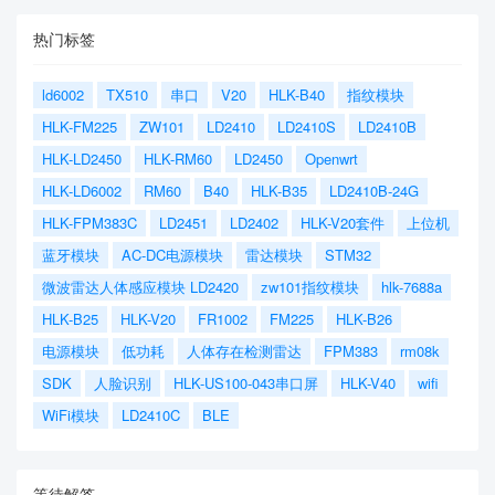
热门标签
ld6002
TX510
串口
V20
HLK-B40
指纹模块
HLK-FM225
ZW101
LD2410
LD2410S
LD2410B
HLK-LD2450
HLK-RM60
LD2450
Openwrt
HLK-LD6002
RM60
B40
HLK-B35
LD2410B-24G
HLK-FPM383C
LD2451
LD2402
HLK-V20套件
上位机
蓝牙模块
AC-DC电源模块
雷达模块
STM32
微波雷达人体感应模块 LD2420
zw101指纹模块
hlk-7688a
HLK-B25
HLK-V20
FR1002
FM225
HLK-B26
电源模块
低功耗
人体存在检测雷达
FPM383
rm08k
SDK
人脸识别
HLK-US100-043串口屏
HLK-V40
wifi
WiFi模块
LD2410C
BLE
等待解答