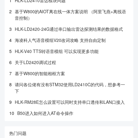
1
HLK-LD2410雷达模块问题
2
基于W800的AIOT离在线一体方案说明 （阿里飞燕+离线语
音控制）
3
HLK-LD2420-24G通过串口输出雷达探测结果的数据格式
4
海凌科人气语音模组V20改词攻略 支持自由定制
5
HLK-V40 TTS转语音模组 可以实现更多功能
6
关于LD2420调试过程
7
基于W800的智能相框方案
8
请问各位佬有没有STM32使用LD2410C的代码，想参考一
下
9
HLK-RM28E怎么设置可以同时支持串口透传和LAN口接入
10
B50进入如何进入AT命令操作
热门问题