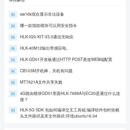
sw16k现在显示非法设备
问
哪一款指纹模块可以用安全指令
问
HLK-V20-KIT-V3.0通信无响应
问
HLK-40M12输出带感应电。
问
HLK-GD01开发板通过HTTP POST更改WEB端配置
问
CB103M开机棒，关机有问题
问
MT7621A文件共享失败
问
4G路由模块GD01里面HLK-7688A与EC20是通过什么连
问
接？
HLK-5G SDK 包如何编译交叉工具链;编译软件包时依赖
问
头文件路径及库文件路径;环境ubuntu16.04