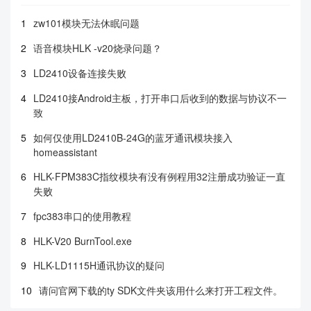
1
zw101模块无法休眠问题
2
语音模块HLK -v20烧录问题？
3
LD2410设备连接失败
4
LD2410接Android主板，打开串口后收到的数据与协议不一
致
5
如何仅使用LD2410B-24G的蓝牙通讯模块接入
homeassistant
6
HLK-FPM383C指纹模块有没有例程用32注册成功验证一直
失败
7
fpc383串口的使用教程
8
HLK-V20 BurnTool.exe
9
HLK-LD1115H通讯协议的疑问
10
请问官网下载的ty SDK文件夹该用什么来打开工程文件。