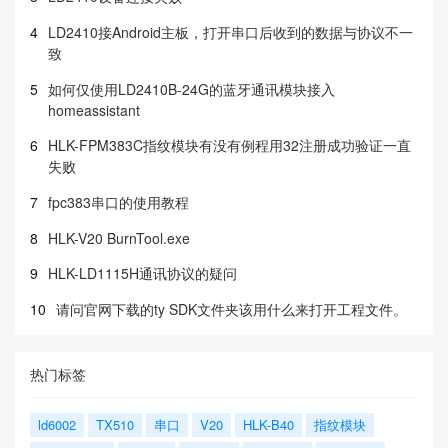
4
LD2410接Android主板，打开串口后收到的数据与协议不一
致
5
如何仅使用LD2410B-24G的蓝牙通讯模块接入
homeassistant
6
HLK-FPM383C指纹模块有没有例程用32注册成功验证一直
失败
7
fpc383串口的使用教程
8
HLK-V20 BurnTool.exe
9
HLK-LD1115H通讯协议的疑问
10
请问官网下载的ty SDK文件夹该用什么来打开工程文件。
热门标签
ld6002
TX510
串口
V20
HLK-B40
指纹模块