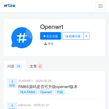
Toggl
navig
Openwrt
关注话题
创建问题
举报
问题
文章
15
0
XL6005E1
2026-06-26
1
回答
RM65源码是否可升级openwrt版本
HLK-RM65
Openwrt
升级
sdjnzczp
2026-01-21
1