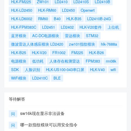
HLK-FM225
ZW101
LD2410
LD2410S
LD2410B
HLK-LD2450
HLK-RM60
LD2450
Openwrt
HLK-LD6002
RM60
B40
HLK-B35
LD2410B-24G
HLK-FPM383C
LD2451
LD2402
HLK-V20套件
上位机
蓝牙模块
AC-DC电源模块
雷达模块
STM32
微波雷达人体感应模块 LD2420
zw101指纹模块
hlk-7688a
HLK-B25
HLK-V20
FR1002
FM225
HLK-B26
电源模块
低功耗
人体存在检测雷达
FPM383
rm08k
SDK
人脸识别
HLK-US100-043串口屏
HLK-V40
wifi
WiFi模块
LD2410C
BLE
等待解答
sw16k现在显示非法设备
问
哪一款指纹模块可以用安全指令
问