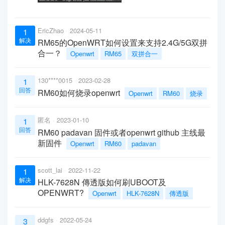
EricZhao
2024-05-11
1
解决
RM65的OpenWRT如何设置来支持2.4G/5G双拼
合一？
Openwrt
RM65
双拼合一
130****0015
2023-02-28
1
回答
RM60如何烧录openwrt
Openwrt
RM60
烧录
匿名
2023-01-10
1
回答
RM60 padavan 固件或者openwrt github 主线最
新固件
Openwrt
RM60
padavan
scott_lai
2022-11-22
1
解决
HLK-7628N 傳透版如何刷UBOOT及
OPENWRT?
Openwrt
HLK-7628N
傳透版
ddgfs
2022-05-24
3