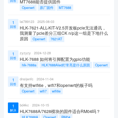
回答
MT7688能否提供固件
Openwrt
原厂固件
MT7688
lai789123
2025-08-03
1
回答
HLK-7621-ALL-KIT-V2.5开发板pcie无法通讯，
我测量了pcie差分三组CK n/p这一组是下地什么
原因
Openwrt
7621AT
zyzyzy
2024-12-28
1
回答
HLK-7688 如何将引脚配置为gpio功能
hlk-7688a
HLK7688Aled灯常亮是什么原因
Openwrt
dnsijenfc
2024-11-04
1
回答
有支持wifi6e，wifi7和openwrt的板子吗
Openwrt
wifi7
wifi6e
bd4kc
2024-10-15
1
解决
HLK7688A/7628模块的固件适合RM04吗？
HLK7688A
Openwrt
RM04