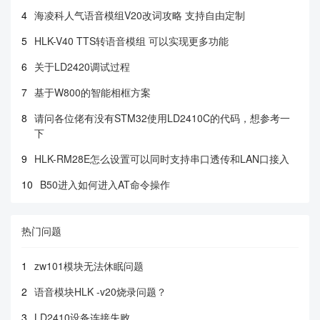
4
海凌科人气语音模组V20改词攻略 支持自由定制
5
HLK-V40 TTS转语音模组 可以实现更多功能
6
关于LD2420调试过程
7
基于W800的智能相框方案
8
请问各位佬有没有STM32使用LD2410C的代码，想参考一
下
9
HLK-RM28E怎么设置可以同时支持串口透传和LAN口接入
10
B50进入如何进入AT命令操作
热门问题
1
zw101模块无法休眠问题
2
语音模块HLK -v20烧录问题？
3
LD2410设备连接失败