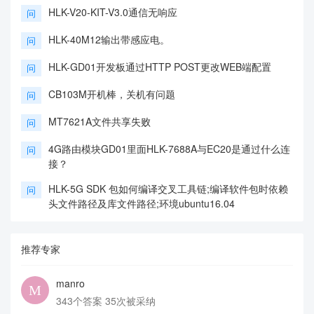
HLK-V20-KIT-V3.0通信无响应
问
HLK-40M12输出带感应电。
问
HLK-GD01开发板通过HTTP POST更改WEB端配置
问
CB103M开机棒，关机有问题
问
MT7621A文件共享失败
问
4G路由模块GD01里面HLK-7688A与EC20是通过什么连
问
接？
HLK-5G SDK 包如何编译交叉工具链;编译软件包时依赖
问
头文件路径及库文件路径;环境ubuntu16.04
推荐专家
manro
343个答案 35次被采纳