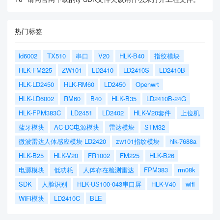
热门标签
ld6002
TX510
串口
V20
HLK-B40
指纹模块
HLK-FM225
ZW101
LD2410
LD2410S
LD2410B
HLK-LD2450
HLK-RM60
LD2450
Openwrt
HLK-LD6002
RM60
B40
HLK-B35
LD2410B-24G
HLK-FPM383C
LD2451
LD2402
HLK-V20套件
上位机
蓝牙模块
AC-DC电源模块
雷达模块
STM32
微波雷达人体感应模块 LD2420
zw101指纹模块
hlk-7688a
HLK-B25
HLK-V20
FR1002
FM225
HLK-B26
电源模块
低功耗
人体存在检测雷达
FPM383
rm08k
SDK
人脸识别
HLK-US100-043串口屏
HLK-V40
wifi
WiFi模块
LD2410C
BLE