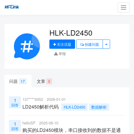
Toggl
navig
HLK-LD2450
关注话题
创建问题
举报
问题
文章
17
0
137****9352
2026-01-01
1
回答
LD2450解析代码
HLK-LD2450
数据解析
helloSF
2025-06-10
1
回答
购买的LD2450模块，串口接收到的数据不是通