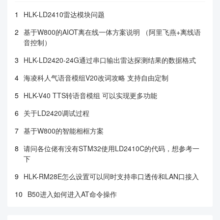
1
HLK-LD2410雷达模块问题
2
基于W800的AIOT离在线一体方案说明 （阿里飞燕+离线语
音控制）
3
HLK-LD2420-24G通过串口输出雷达探测结果的数据格式
4
海凌科人气语音模组V20改词攻略 支持自由定制
5
HLK-V40 TTS转语音模组 可以实现更多功能
6
关于LD2420调试过程
7
基于W800的智能相框方案
8
请问各位佬有没有STM32使用LD2410C的代码，想参考一
下
9
HLK-RM28E怎么设置可以同时支持串口透传和LAN口接入
10
B50进入如何进入AT命令操作