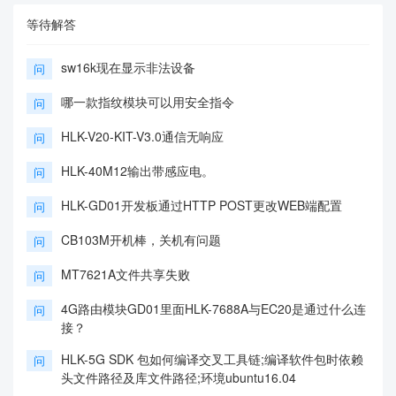
等待解答
sw16k现在显示非法设备
问
哪一款指纹模块可以用安全指令
问
HLK-V20-KIT-V3.0通信无响应
问
HLK-40M12输出带感应电。
问
HLK-GD01开发板通过HTTP POST更改WEB端配置
问
CB103M开机棒，关机有问题
问
MT7621A文件共享失败
问
4G路由模块GD01里面HLK-7688A与EC20是通过什么连
问
接？
HLK-5G SDK 包如何编译交叉工具链;编译软件包时依赖
问
头文件路径及库文件路径;环境ubuntu16.04