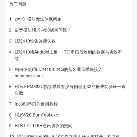
热门问题
1
zw101模块无法休眠问题
2
语音模块HLK -v20烧录问题？
3
LD2410设备连接失败
4
LD2410接Android主板，打开串口后收到的数据与协议不一
致
5
如何仅使用LD2410B-24G的蓝牙通讯模块接入
homeassistant
6
HLK-FPM383C指纹模块有没有例程用32注册成功验证一直
失败
7
fpc383串口的使用教程
8
HLK-V20 BurnTool.exe
9
HLK-LD1115H通讯协议的疑问
10
请问官网下载的ty SDK文件夹该用什么来打开工程文件。