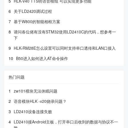
5
HLK-V40 TTS转语音模组 可以实现更多功能
6
关于LD2420调试过程
7
基于W800的智能相框方案
8
请问各位佬有没有STM32使用LD2410C的代码，想参考一
下
9
HLK-RM28E怎么设置可以同时支持串口透传和LAN口接入
10
B50进入如何进入AT命令操作
热门问题
1
zw101模块无法休眠问题
2
语音模块HLK -v20烧录问题？
3
LD2410设备连接失败
4
LD2410接Android主板，打开串口后收到的数据与协议不一
致