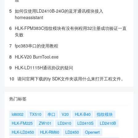
5
如何仅使用LD2410B-24G的蓝牙通讯模块接入
homeassistant
6
HLK-FPM383C指纹模块有没有例程用32注册成功验证一直
失败
7
fpc383串口的使用教程
8
HLK-V20 BurnTool.exe
9
HLK-LD1115H通讯协议的疑问
10
请问官网下载的ty SDK文件夹该用什么来打开工程文件。
热门标签
ld6002
TX510
串口
V20
HLK-B40
指纹模块
HLK-FM225
ZW101
LD2410
LD2410S
LD2410B
HLK-LD2450
HLK-RM60
LD2450
Openwrt