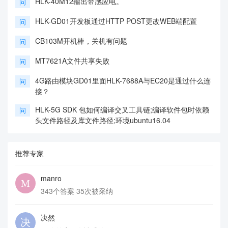
HLK-40M12输出带感应电。
问
HLK-GD01开发板通过HTTP POST更改WEB端配置
问
CB103M开机棒，关机有问题
问
MT7621A文件共享失败
问
4G路由模块GD01里面HLK-7688A与EC20是通过什么连
问
接？
HLK-5G SDK 包如何编译交叉工具链;编译软件包时依赖
问
头文件路径及库文件路径;环境ubuntu16.04
推荐专家
manro
343个答案 35次被采纳
决然