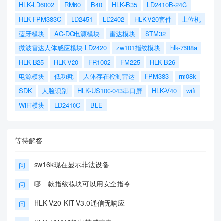
HLK-LD6002
RM60
B40
HLK-B35
LD2410B-24G
HLK-FPM383C
LD2451
LD2402
HLK-V20套件
上位机
蓝牙模块
AC-DC电源模块
雷达模块
STM32
微波雷达人体感应模块 LD2420
zw101指纹模块
hlk-7688a
HLK-B25
HLK-V20
FR1002
FM225
HLK-B26
电源模块
低功耗
人体存在检测雷达
FPM383
rm08k
SDK
人脸识别
HLK-US100-043串口屏
HLK-V40
wifi
WiFi模块
LD2410C
BLE
等待解答
sw16k现在显示非法设备
问
哪一款指纹模块可以用安全指令
问
HLK-V20-KIT-V3.0通信无响应
问