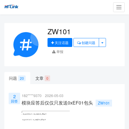
Toggl
navig
ZW101
关注话题
创建问题
举报
问题
文章
20
0
182****9370
2026-05-03
2
回答
模块应答后仅仅只发送0xEF01包头
ZW101