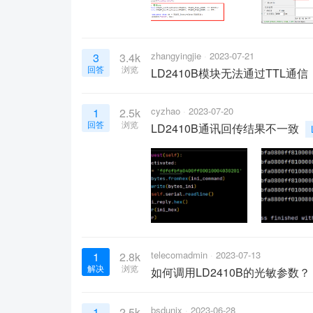
zhangyingjie
2023-07-21
3
3.4k
回答
浏览
LD2410B模块无法通过TTL通
cyzhao
2023-07-20
1
2.5k
回答
浏览
LD2410B通讯回传结果不一致
telecomadmin
2023-07-13
1
2.8k
解决
浏览
如何调用LD2410B的光敏参数？
bsdunix
2023-06-28
1
2.5k