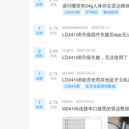
回答
浏览
请问哪里有24g人体存在雷达模块传
LD2410B
STM32
驱动程序
shadowless520
2023-05-11
1
2.7k
回答
浏览
LD2410B升级固件失败后app
xingtm
2023-04-30
2
2.6k
回答
浏览
LD2410B升级失败，无法使用了
abcdef
2023-04-22
1
2.7k
回答
浏览
LD2410B能否使用其他蓝牙主
LD2410B
蓝牙连接透传数据
kblwxl
2023-03-21
1
2.7k
回答
浏览
ld2410b连接串口接受的雷达数