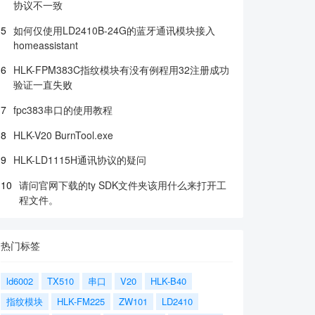
协议不一致
5
如何仅使用LD2410B-24G的蓝牙通讯模块接入
homeassistant
6
HLK-FPM383C指纹模块有没有例程用32注册成功
验证一直失败
7
fpc383串口的使用教程
8
HLK-V20 BurnTool.exe
9
HLK-LD1115H通讯协议的疑问
10
请问官网下载的ty SDK文件夹该用什么来打开工
程文件。
热门标签
ld6002
TX510
串口
V20
HLK-B40
指纹模块
HLK-FM225
ZW101
LD2410