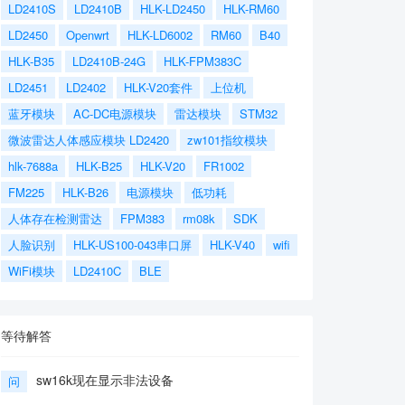
LD2410S
LD2410B
HLK-LD2450
HLK-RM60
LD2450
Openwrt
HLK-LD6002
RM60
B40
HLK-B35
LD2410B-24G
HLK-FPM383C
LD2451
LD2402
HLK-V20套件
上位机
蓝牙模块
AC-DC电源模块
雷达模块
STM32
微波雷达人体感应模块 LD2420
zw101指纹模块
hlk-7688a
HLK-B25
HLK-V20
FR1002
FM225
HLK-B26
电源模块
低功耗
人体存在检测雷达
FPM383
rm08k
SDK
人脸识别
HLK-US100-043串口屏
HLK-V40
wifi
WiFi模块
LD2410C
BLE
等待解答
sw16k现在显示非法设备
问