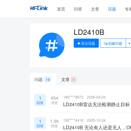
首页
问答
文章
话题
专
LD2410B
关注话题
创建问题
问题
文章
19
1
180****8573
2026-03-23
1
454
回答
浏览
LD2410B雷达无法检测静止目标
192****4418
2025-12-24
1
1.9k
回答
浏览
LD2410B 无论有人还是无人，