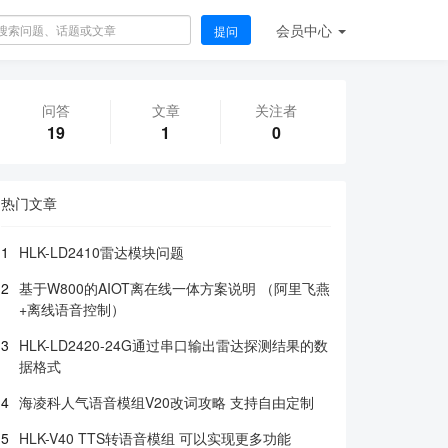
会员
中心
提问
问答
文章
关注者
19
1
0
热门文章
1
HLK-LD2410雷达模块问题
2
基于W800的AIOT离在线一体方案说明 （阿里飞燕
+离线语音控制）
3
HLK-LD2420-24G通过串口输出雷达探测结果的数
据格式
4
海凌科人气语音模组V20改词攻略 支持自由定制
5
HLK-V40 TTS转语音模组 可以实现更多功能