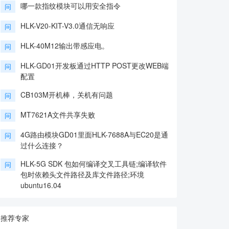
哪一款指纹模块可以用安全指令
问
HLK-V20-KIT-V3.0通信无响应
问
HLK-40M12输出带感应电。
问
HLK-GD01开发板通过HTTP POST更改WEB端
问
配置
CB103M开机棒，关机有问题
问
MT7621A文件共享失败
问
4G路由模块GD01里面HLK-7688A与EC20是通
问
过什么连接？
HLK-5G SDK 包如何编译交叉工具链;编译软件
问
包时依赖头文件路径及库文件路径;环境
ubuntu16.04
推荐专家