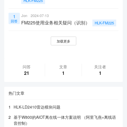
HLK-FM225
Jon
2024-07-13
1
回答
FM225使用业务相关疑问（识别）
HLK-FM225
加载更多
问答
文章
关注者
21
1
1
热门文章
1
HLK-LD2410雷达模块问题
2
基于W800的AIOT离在线一体方案说明 （阿里飞燕+离线语
音控制）