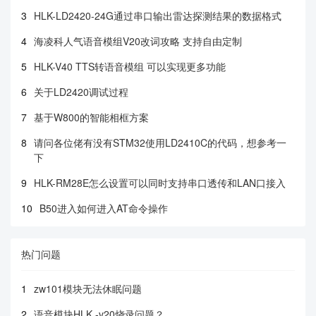
3
HLK-LD2420-24G通过串口输出雷达探测结果的数据格式
4
海凌科人气语音模组V20改词攻略 支持自由定制
5
HLK-V40 TTS转语音模组 可以实现更多功能
6
关于LD2420调试过程
7
基于W800的智能相框方案
8
请问各位佬有没有STM32使用LD2410C的代码，想参考一
下
9
HLK-RM28E怎么设置可以同时支持串口透传和LAN口接入
10
B50进入如何进入AT命令操作
热门问题
1
zw101模块无法休眠问题
2
语音模块HLK -v20烧录问题？