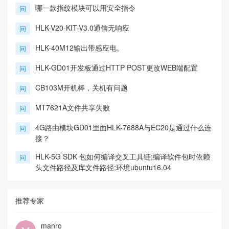
哪一款指纹模块可以用安全指令
问
HLK-V20-KIT-V3.0通信无响应
问
HLK-40M12输出带感应电。
问
HLK-GD01开发板通过HTTP POST更改WEB端配置
问
CB103M开机棒，关机有问题
问
MT7621A文件共享失败
问
4G路由模块GD01里面HLK-7688A与EC20是通过什么连
问
接？
HLK-5G SDK 包如何编译交叉工具链;编译软件包时依赖
问
头文件路径及库文件路径;环境ubuntu16.04
推荐专家
manro