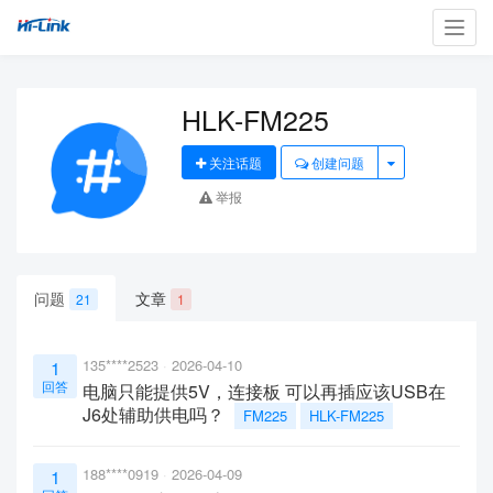
Toggl
navig
HLK-FM225
关注话题
创建问题
举报
问题
文章
21
1
135****2523
2026-04-10
1
回答
电脑只能提供5V，连接板 可以再插应该USB在
J6处辅助供电吗？
FM225
HLK-FM225
188****0919
2026-04-09
1