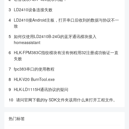
3
LD2410设备连接失败
4
LD2410接Android主板，打开串口后收到的数据与协议不一
致
5
如何仅使用LD2410B-24G的蓝牙通讯模块接入
homeassistant
6
HLK-FPM383C指纹模块有没有例程用32注册成功验证一直
失败
7
fpc383串口的使用教程
8
HLK-V20 BurnTool.exe
9
HLK-LD1115H通讯协议的疑问
10
请问官网下载的ty SDK文件夹该用什么来打开工程文件。
热门标签