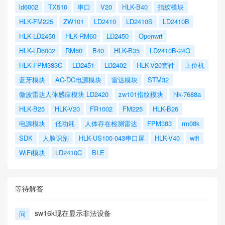
ld6002
TX510
串口
V20
HLK-B40
指纹模块
HLK-FM225
ZW101
LD2410
LD2410S
LD2410B
HLK-LD2450
HLK-RM60
LD2450
Openwrt
HLK-LD6002
RM60
B40
HLK-B35
LD2410B-24G
HLK-FPM383C
LD2451
LD2402
HLK-V20套件
上位机
蓝牙模块
AC-DC电源模块
雷达模块
STM32
微波雷达人体感应模块 LD2420
zw101指纹模块
hlk-7688a
HLK-B25
HLK-V20
FR1002
FM225
HLK-B26
电源模块
低功耗
人体存在检测雷达
FPM383
rm08k
SDK
人脸识别
HLK-US100-043串口屏
HLK-V40
wifi
WiFi模块
LD2410C
BLE
等待解答
sw16k现在显示非法设备
问