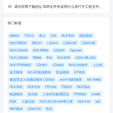
10
请问官网下载的ty SDK文件夹该用什么来打开工程文件。
热门标签
ld6002
TX510
串口
V20
HLK-B40
指纹模块
HLK-FM225
ZW101
LD2410
LD2410S
LD2410B
HLK-LD2450
HLK-RM60
LD2450
Openwrt
HLK-LD6002
RM60
B40
HLK-B35
LD2410B-24G
HLK-FPM383C
LD2451
LD2402
HLK-V20套件
上位机
蓝牙模块
AC-DC电源模块
雷达模块
STM32
微波雷达人体感应模块 LD2420
zw101指纹模块
hlk-7688a
HLK-B25
HLK-V20
FR1002
FM225
HLK-B26
电源模块
低功耗
人体存在检测雷达
FPM383
rm08k
SDK
人脸识别
HLK-US100-043串口屏
HLK-V40
wifi
WiFi模块
LD2410C
BLE