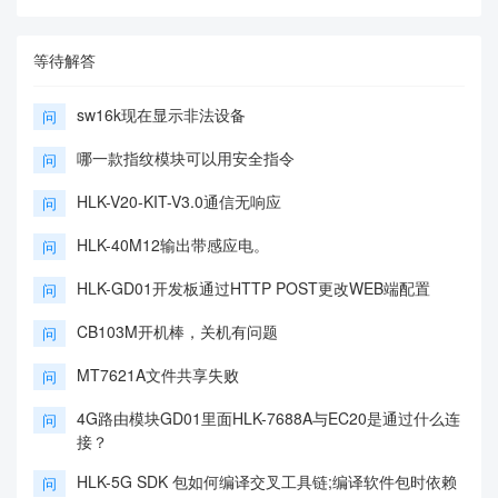
等待解答
sw16k现在显示非法设备
问
哪一款指纹模块可以用安全指令
问
HLK-V20-KIT-V3.0通信无响应
问
HLK-40M12输出带感应电。
问
HLK-GD01开发板通过HTTP POST更改WEB端配置
问
CB103M开机棒，关机有问题
问
MT7621A文件共享失败
问
4G路由模块GD01里面HLK-7688A与EC20是通过什么连
问
接？
HLK-5G SDK 包如何编译交叉工具链;编译软件包时依赖
问