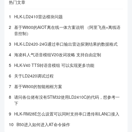
热门文章
1
HLK-LD2410雷达模块问题
2
基于W800的AIOT离在线一体方案说明 （阿里飞燕+离线语
音控制）
3
HLK-LD2420-24G通过串口输出雷达探测结果的数据格式
4
海凌科人气语音模组V20改词攻略 支持自由定制
5
HLK-V40 TTS转语音模组 可以实现更多功能
6
关于LD2420调试过程
7
基于W800的智能相框方案
8
请问各位佬有没有STM32使用LD2410C的代码，想参考一
下
9
HLK-RM28E怎么设置可以同时支持串口透传和LAN口接入
10
B50进入如何进入AT命令操作