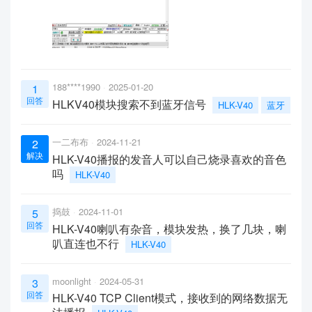
188****1990
2025-01-20
1
回答
HLKV40模块搜索不到蓝牙信号
HLK-V40
蓝牙
一二布布
2024-11-21
2
解决
HLK-V40播报的发音人可以自己烧录喜欢的音色
吗
HLK-V40
捣鼓
2024-11-01
5
回答
HLK-V40喇叭有杂音，模块发热，换了几块，喇
叭直连也不行
HLK-V40
moonlight
2024-05-31
3
回答
HLK-V40 TCP Client模式，接收到的网络数据无