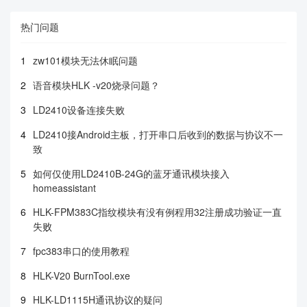
热门问题
1
zw101模块无法休眠问题
2
语音模块HLK -v20烧录问题？
3
LD2410设备连接失败
4
LD2410接Android主板，打开串口后收到的数据与协议不一
致
5
如何仅使用LD2410B-24G的蓝牙通讯模块接入
homeassistant
6
HLK-FPM383C指纹模块有没有例程用32注册成功验证一直
失败
7
fpc383串口的使用教程
8
HLK-V20 BurnTool.exe
9
HLK-LD1115H通讯协议的疑问