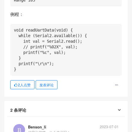
Range 105
例程：
void readUartData(void) {

  while (Serial2.available()) {

    int val = Serial2.read();

    // printf("%02X", val);

    printf("%c", val);

  }

  printf("\r\n");

}
2
人点赞
发表评论
2
条评论
Benson_li
2023-07-01