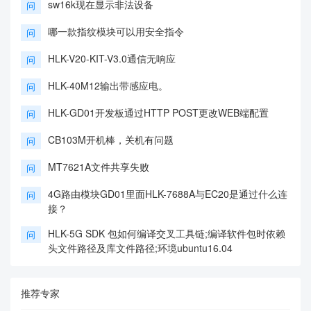
sw16k现在显示非法设备
问
哪一款指纹模块可以用安全指令
问
HLK-V20-KIT-V3.0通信无响应
问
HLK-40M12输出带感应电。
问
HLK-GD01开发板通过HTTP POST更改WEB端配置
问
CB103M开机棒，关机有问题
问
MT7621A文件共享失败
问
4G路由模块GD01里面HLK-7688A与EC20是通过什么连
问
接？
HLK-5G SDK 包如何编译交叉工具链;编译软件包时依赖
问
头文件路径及库文件路径;环境ubuntu16.04
推荐专家