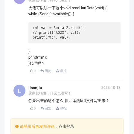
这家伙很懒，什么也没写！
大佬可以讲一下这个void readUartData(void) {
while (Serial2.available()) {
int val = Serial2.read();

// printf("%02X", val);

printf("%c", val);
}
printf("rn");
}代码吗？
0
回复
举报
lisanjiu
2023-10-13
这家伙很懒，什么也没写！
你蒙出来的这个怎么用hal库的keil文件写出来？
0
回复
举报
请登录后再发布评论，
点击登录