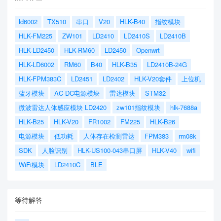
ld6002
TX510
串口
V20
HLK-B40
指纹模块
HLK-FM225
ZW101
LD2410
LD2410S
LD2410B
HLK-LD2450
HLK-RM60
LD2450
Openwrt
HLK-LD6002
RM60
B40
HLK-B35
LD2410B-24G
HLK-FPM383C
LD2451
LD2402
HLK-V20套件
上位机
蓝牙模块
AC-DC电源模块
雷达模块
STM32
微波雷达人体感应模块 LD2420
zw101指纹模块
hlk-7688a
HLK-B25
HLK-V20
FR1002
FM225
HLK-B26
电源模块
低功耗
人体存在检测雷达
FPM383
rm08k
SDK
人脸识别
HLK-US100-043串口屏
HLK-V40
wifi
WiFi模块
LD2410C
BLE
等待解答