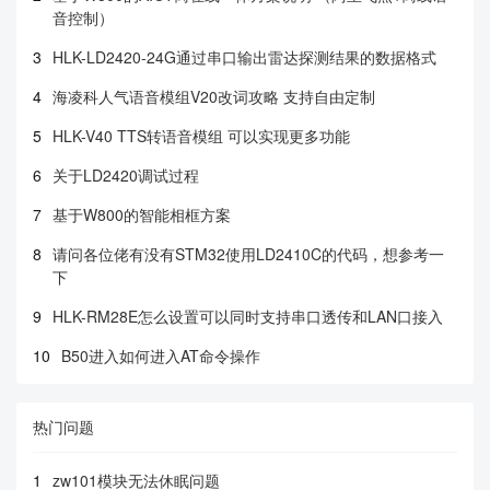
音控制）
3
HLK-LD2420-24G通过串口输出雷达探测结果的数据格式
4
海凌科人气语音模组V20改词攻略 支持自由定制
5
HLK-V40 TTS转语音模组 可以实现更多功能
6
关于LD2420调试过程
7
基于W800的智能相框方案
8
请问各位佬有没有STM32使用LD2410C的代码，想参考一
下
9
HLK-RM28E怎么设置可以同时支持串口透传和LAN口接入
10
B50进入如何进入AT命令操作
热门问题
1
zw101模块无法休眠问题