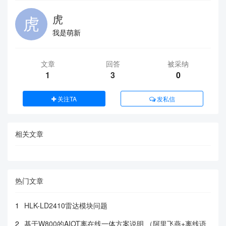
虎
我是萌新
文章
回答
被采纳
1
3
0
关注TA
发私信
相关文章
热门文章
1
HLK-LD2410雷达模块问题
2
基于W800的AIOT离在线一体方案说明 （阿里飞燕+离线语