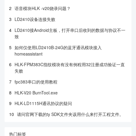
2
语音模块HLK -v20烧录问题？
3
LD2410设备连接失败
4
LD2410接Android主板，打开串口后收到的数据与协议不一
致
5
如何仅使用LD2410B-24G的蓝牙通讯模块接入
homeassistant
6
HLK-FPM383C指纹模块有没有例程用32注册成功验证一直
失败
7
fpc383串口的使用教程
8
HLK-V20 BurnTool.exe
9
HLK-LD1115H通讯协议的疑问
10
请问官网下载的ty SDK文件夹该用什么来打开工程文件。
热门标签